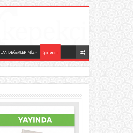
LAN DEĞERLERİMİZ –
Şiirlerim