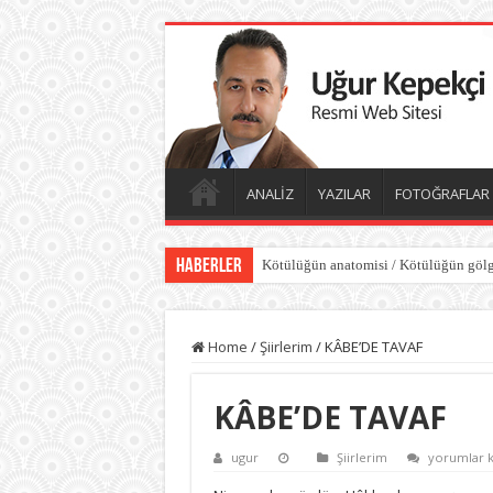
ANALİZ
YAZILAR
FOTOĞRAFLAR
Haberler
Kötülüğün anatomisi / Kötülüğün gölg
Home
/
Şiirlerim
/
KÂBE’DE TAVAF
KÂBE’DE TAVAF
KÂBE’DE
ugur
Şiirlerim
yorumlar k
TAVAF
için