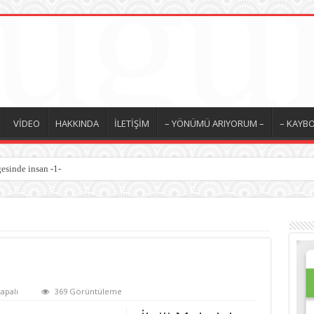
VİDEO
HAKKINDA
İLETİŞİM
– YÖNÜMÜ ARIYORUM –
– KAYBO
esinde insan -1-
apalı
369 Görüntüleme