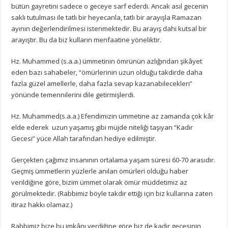
bütün gayretini sadece o geceye sarf ederdi. Ancak asıl gecenin
saklı tutulması ile tatlı bir heyecanla, tatlı bir arayışla Ramazan
ayının değerlendirilmesi istenmektedir. Bu arayış dahi kutsal bir
arayıştır. Bu da biz kulların menfaatine yöneliktir.
Hz. Muhammed (s.a.a.) ümmetinin ömrünün azlığından şikâyet
eden bazı sahabeler, “ömürlerinin uzun olduğu takdirde daha
fazla güzel amellerle, daha fazla sevap kazanabilecekleri”
yönünde temennilerini dile getirmişlerdi.
Hz. Muhammed(s.a.a.) Efendimizin ümmetine az zamanda çok kâr
elde ederek uzun yaşamış gibi müjde niteliği taşıyan “Kadir
Gecesi” yüce Allah tarafından hediye edilmiştir.
Gerçekten çağımız insanının ortalama yaşam süresi 60-70 arasıdır.
Geçmiş ümmetlerin yüzlerle anılan ömürleri olduğu haber
verildiğine göre, bizim ümmet olarak ömür müddetimiz az
görülmektedir. (Rabbimiz böyle takdir ettiği için biz kullarına zaten
itiraz hakkı olamaz.)
Rabbimiz bize bu imkânı verdiğine göre biz de kadir gecesinin