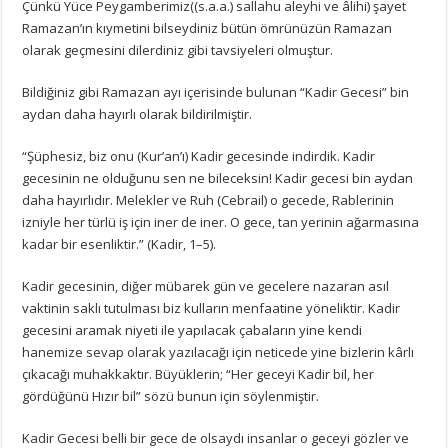
Çünkü Yüce Peygamberimiz((s.a.a.) sallahu aleyhi ve âlihi) şayet
Ramazan’ın kıymetini bilseydiniz bütün ömrünüzün Ramazan
olarak geçmesini dilerdiniz gibi tavsiyeleri olmuştur.
Bildiğiniz gibi Ramazan ayı içerisinde bulunan “Kadir Gecesi” bin
aydan daha hayırlı olarak bildirilmiştir.
“Şüphesiz, biz onu (Kur’an’ı) Kadir gecesinde indirdik. Kadir
gecesinin ne olduğunu sen ne bileceksin! Kadir gecesi bin aydan
daha hayırlıdır. Melekler ve Ruh (Cebrail) o gecede, Rablerinin
izniyle her türlü iş için iner de iner. O gece, tan yerinin ağarmasına
kadar bir esenliktir.” (Kadir, 1–5).
Kadir gecesinin, diğer mübarek gün ve gecelere nazaran asıl
vaktinin saklı tutulması biz kulların menfaatine yöneliktir. Kadir
gecesini aramak niyeti ile yapılacak çabaların yine kendi
hanemize sevap olarak yazılacağı için neticede yine bizlerin kârlı
çıkacağı muhakkaktır. Büyüklerin; “Her geceyi Kadir bil, her
gördüğünü Hızır bil” sözü bunun için söylenmiştir.
Kadir Gecesi belli bir gece de olsaydı insanlar o geceyi gözler ve