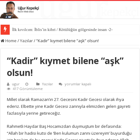
Kötülüğün anatomisi / Kötülüğün gölgesinde insan -1-
Home
/
Yazılar
/
“Kadir” kıymet bilene “aşk” olsun!
“Kadir” kıymet bilene “aşk”
olsun!
“Kadir”
ugur
Yazılar
yorumlar kapalı
kıymet
417 Görüntüleme
bilene
“aşk”
Millet olarak Ramazan’ın 27. Gecesini Kadir Gecesi olarak ihya
olsun!
ederiz. Elbette yine Kadir Gecesi zannıyla elimizden gelen gayreti
için
fazlasıyla yerine getireceğiz.
Rahmetli Haydar Baş Hocamızdan duymuştum bir defasında:
“Allah bir hadisi kutsi de ‘Ben kulumun zannı üzereyim’ buyurduğu
için her kim de bu geceyi Kadir Gecesi niyetiyle ihya ederse Allah