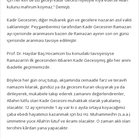
kulunu mahrum koymaz.” Demişti.
Kadir Gecesinin, diğer mübarek gün ve gecelere nazaran asıl vakti
saklanmıştır. Peygamberimiz tarafından Kadir Gecesinin Ramazan
ayı içerisinde aranmasını bazen de Ramazan ayının son on günü
içerisinde aranması tavsiye edilmiştir.
Prof. Dr. Haydar Baş Hocamızın bu konudaki tavsiyesiyse
Ramazan’ın ilk gecesinden itibaren Kadir Gecesiymiş gibi her anını
ibadetle geçirmemizdir.
Böylece her gün oruç tutup, akşamında cemaatle farz ve teravih
namazını kılarak, gündüz ya da gecesini Kuran okuyarak ya da
dinleyerek, mukabele takip ederek zamanını değerlendirenler,
Allahın lütfu olan Kadir Gecesini muhakkak olarak yakalamış
olacaktır. 12 ay içerisinde 1 ay var ki o ayda ortaya koyacağımız
çaba ebedi hayatımızı kazanmak için biz Hz. Muhammed’in (s.a.a.)
ümmetine yüce Allah’ın lütuf ve ikramı olacaktır. O zaman aklı olan
tercihini kârdan yana yapacaktır.