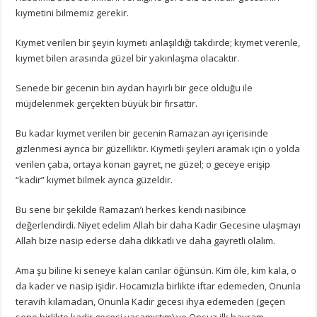
kıymetini bilmemiz gerekir.
Kıymet verilen bir şeyin kıymeti anlaşıldığı takdirde; kıymet verenle,
kıymet bilen arasında güzel bir yakınlaşma olacaktır.
Senede bir gecenin bin aydan hayırlı bir gece olduğu ile
müjdelenmek gerçekten büyük bir fırsattır.
Bu kadar kıymet verilen bir gecenin Ramazan ayı içerisinde
gizlenmesi ayrıca bir güzelliktir. Kıymetli şeyleri aramak için o yolda
verilen çaba, ortaya konan gayret, ne güzel; o geceye erişip
“kadir” kıymet bilmek ayrıca güzeldir.
Bu sene bir şekilde Ramazan’ı herkes kendi nasibince
değerlendirdi. Niyet edelim Allah bir daha Kadir Gecesine ulaşmayı
Allah bize nasip ederse daha dikkatli ve daha gayretli olalım.
Ama şu biline ki seneye kalan canlar öğünsün. Kim öle, kim kala, o
da kader ve nasip işidir. Hocamızla birlikte iftar edemeden, Onunla
teravih kılamadan, Onunla Kadir gecesi ihya edemeden (geçen
sene birlikte kadir gecesi yaşamıştım) ve Onsuz ilk bayram…