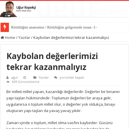
Dünyayı değiştiren sessiz güç iyiliktir / İyilik Medeniyeti -10-
Home
/
Yazılar
/
Kaybolan değerlerimizi tekrar kazanmalıyız
Kaybolan değerlerimizi
tekrar kazanmalıyız
Kaybolan
ugur
Yazılar
yorumlar kapalı
değerlerimizi
609 Görüntüleme
tekrar
kazanmalıyız
Bir milleti millet yapan, kazandığı değerlerdir. Değerler bir binanın
için
yapı taşları hükmündedir. Toplumun değerleri bir araya gelir,
uygulanırsa o toplum millet olur, o değerler yok oldukça, binayı
oluşturan yapı taşları da yavaş yavaş yıkılır.
Zaman içinde o toplum, millet olma vasfını kaybeder. Gücünü
kaybeder, kaynaklarını kaybeder, insanını kaybeder; bir de