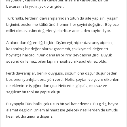
bakarsınız ki yıkılır, yok olur gider.
Türk halkı, fertlerin davranışlarından tutun da aile yapısını, yaşam
biçimini, beslenme kültürünü, hemen her şeyini değiştirdi. Böylece
millet olma vasfını değerleriyle birlikte adım adım kaybediyor.
Atalarından öğrendiği hiçbir düşünceyi, hiçbir davranış biçimini,
kazanılmış bir değer olarak göremedi, çok kıymetli değerleri
hoyratça harcadı. “Ben daha iyi bilirim” sevdasına girdi. Büyük
sözünü dinlemez, bilen kişinin nasihatini kabul etmez oldu.
Ferdi davranışlar, benlik duygusu, sözüm ona özgür düşünceden
beslenen yanlışlar, ona yön verdi. Nefis, şeytan ve çevre etkenleri
de eklenince iş çığırından çıktı. Neticede; güçsüz, mutsuz ve
sağlıksız bir toplum yapısı oluştu.
Bu yapıyla Türk halkı, çok uzun bir yol kat edemez. Bu gidiş, hayra
alamet değildir. Önlem alınmaz ise gelecek nesillerden de umudu
kesmek durumuna düşeriz.