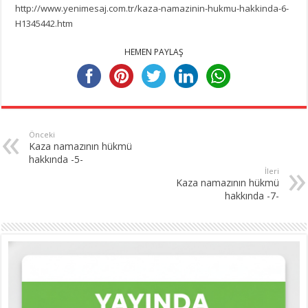
http://www.yenimesaj.com.tr/kaza-namazinin-hukmu-hakkinda-6-
H1345442.htm
HEMEN PAYLAŞ
Önceki
Kaza namazının hükmü
hakkında -5-
İleri
Kaza namazının hükmü
hakkında -7-