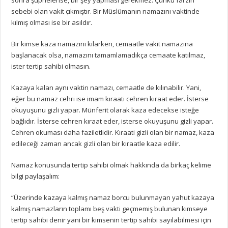
sebebi olan vakit çıkmıştır. Bir Müslümanın namazını vaktinde
kılmış olması ise bir asıldır.
Bir kimse kaza namazını kılarken, cemaatle vakit namazına
başlanacak olsa, namazını tamamlamadıkça cemaate katılmaz,
ister tertip sahibi olmasın.
Kazaya kalan aynı vaktin namazı, cemaatle de kılınabilir. Yani,
eğer bu namaz cehri ise imam kıraati cehren kıraat eder. İsterse
okuyuşunu gizli yapar. Münferit olarak kaza edecekse isteğe
bağlıdır. İsterse cehren kıraat eder, isterse okuyuşunu gizli yapar.
Cehren okuması daha faziletlidir. Kıraati gizli olan bir namaz, kaza
edileceği zaman ancak gizli olan bir kıraatle kaza edilir.
Namaz konusunda tertip sahibi olmak hakkında da birkaç kelime
bilgi paylaşalım:
“Üzerinde kazaya kalmış namaz borcu bulunmayan yahut kazaya
kalmış namazların toplamı beş vakti geçmemiş bulunan kimseye
tertip sahibi denir yani bir kimsenin tertip sahibi sayılabilmesi için