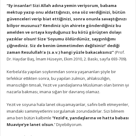
“Ey insanlar! Sizi Allah adına yemin veriyorum, babama
mektup yazıp onu aldattığınızı, ona söz verdiğinizi, bütün
güvenceleri verip biat ettiğinizi, sonra onunla savaştığınızı
biliyor musunuz? Kendiniz için ahirete gönderdiğiniz bu
amelden ve ortaya koyduğunuz bu kötü görüşten dolayı
yazıklar olsun! Size ‘Soyumu öldürdünüz, saygınlığımı
çiğnediniz. Siz de benim ümmetimden değilsiniz!’ dediği
zaman Resulullah’a (s.a.v.) hangi yüzle bakacaksınız”
(Prof.
Dr. Haydar Baş, İmam Hüseyin, Ekim 2010, 2. Baskı, sayfa 693-709).
Kerbela’da yapılan soykırımdan sonra yaşananları şöyle bir
tefekkür ettikten sonra, bu yapılan zulmün, ahlaksızlığın,
imansızlığın timsali, Yezit ve yandaşlarına Müslüman olan birinin iyi
nazarla bakması, imana sığan bir davranış olamaz.
Yezit ve soyuna hala lanet okuyamayanlar, safını belli etmeyenler,
imandaki samimiyetlerini sorgulamak zorundadırlar. Sizi bilmem
ama ben bütün kalbimle
‘Yezid’e, yandaşlarına ve hatta babası
Muaviye’ye lanet olsun.’
Diyebiliyorum.