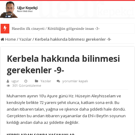
Hasedin ilk cinayeti / Kötülüğün gölgesinde insan -3-
İlk kıvılcım: İblis’in kibri / Kötülüğün gölgesinde insan -2-
Home
/
Yazılar
/
Kerbela hakkında bilinmesi gerekenler -9-
Kerbela hakkında bilinmesi
gerekenler -9-
Kerbela
ugur
Yazılar
yorumlar kapalı
hakkında
301 Görüntüleme
bilinmesi
gerekenler
Muharrem ayının 10’u Aşure günü Hz. Hüseyin Aleyhisselam ve
-9-
kendisiyle birlikte 72 yareni şehit olunca, katliam sona erdi. Bu
için
andan itibaren talan, yağma ve işkence daha şiddetli hale döndü.
Gerçekten bu andan itibaren yaşananlar da Ehl-i Beyt’in soyunun
kırıldığı andan daha az şiddette değildir.
KERBELA’DAN SONRA YAŞANANLAR