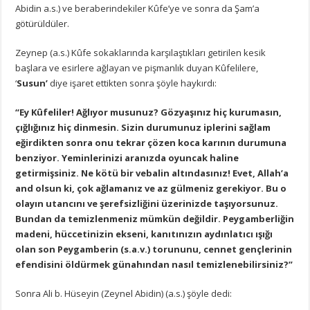
Abidin a.s.) ve beraberindekiler Kûfe’ye ve sonra da Şam’a
götürüldüler.
Zeynep (a.s.) Kûfe sokaklarında karşılaştıkları getirilen kesik
başlara ve esirlere ağlayan ve pişmanlık duyan Kûfelilere,
‘
Susun’
diye işaret ettikten sonra şöyle haykırdı:
“Ey Kûfeliler! Ağlıyor musunuz? Gözyaşınız hiç kurumasın,
çığlığınız hiç dinmesin. Sizin durumunuz iplerini sağlam
eğirdikten sonra onu tekrar çözen koca karının durumuna
benziyor. Yeminlerinizi aranızda oyuncak haline
getirmişsiniz. Ne kötü bir vebalin altındasınız! Evet, Allah’a
and olsun ki, çok ağlamanız ve az gülmeniz gerekiyor. Bu o
olayın utancını ve şerefsizliğini üzerinizde taşıyorsunuz.
Bundan da temizlenmeniz mümkün değildir. Peygamberliğin
madeni, hüccetinizin ekseni, kanıtınızın aydınlatıcı ışığı
olan son Peygamberin (s.a.v.) torununu, cennet gençlerinin
efendisini öldürmek günahından nasıl temizlenebilirsiniz?”
Sonra Ali b. Hüseyin (Zeynel Abidin) (a.s.) şöyle dedi: