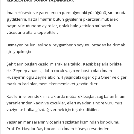
İmam Hüseyin ve yarenlerinin parmağındaki yüzüğünü, sırtlarında
giydiklerini, hatta İmam’ın bütün giysilerini çıkarttılar, mübarek
başını vücudundan ayırdılar, çıplak hale getirilen mübarek
vücudunu atlara tepelettiler.
Bitmeyen bu kin, aslında Peygamberin soyunu ortadan kaldırmak
için yapılmıştır.
Şehitlerin başları kesildi mızraklara takıldı. Kesik başlarla birlikte
Hz. Zeynep anamız, daha çocuk yaşta ve hasta olan İmam
Hüseyin’in oğlu Zeynelâbidin, 4 yaşındaki diğer oğlu Ömer ve diğer
mazlum kadınlar, memleket memleket gezdirildiler.
Katillerin ellerindeki mızraklarda mübarek başlar, sağ kalan İmam
yarenlerinden kadın ve çocuklar, elleri ayakları zincire vurulmuş
vaziyette halka gözdağı vermek için teşhir edildiler.
Yaşanan manzaranın vicdanları sızlatan kısmından bir bölümü,
Prof. Dr. Haydar Baş Hocamızın İmam Hüseyin eserinden