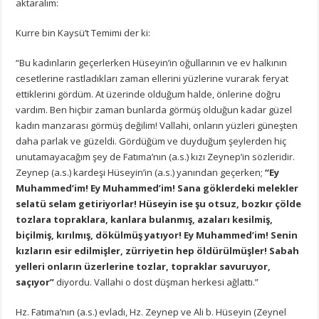
aktaralım:
Kurre bin Kaysü’t Temimi der ki:
“Bu kadınların geçerlerken Hüseyin’in oğullarının ve ev halkının
cesetlerine rastladıkları zaman ellerini yüzlerine vurarak feryat
ettiklerini gördüm. At üzerinde olduğum halde, önlerine doğru
vardım. Ben hiçbir zaman bunlarda görmüş olduğun kadar güzel
kadın manzarası görmüş değilim! Vallahi, onların yüzleri güneşten
daha parlak ve güzeldi. Gördüğüm ve duyduğum şeylerden hiç
unutamayacağım şey de Fatıma’nın (a.s.) kızı Zeynep’in sözleridir.
Zeynep (a.s.) kardeşi Hüseyin’in (a.s.) yanından geçerken;
“Ey
Muhammed’im! Ey Muhammed’im! Sana göklerdeki melekler
selatü selam getiriyorlar! Hüseyin ise şu otsuz, bozkır çölde
tozlara topraklara, kanlara bulanmış, azaları kesilmiş,
biçilmiş, kırılmış, dökülmüş yatıyor! Ey Muhammed’im! Senin
kızların esir edilmişler, zürriyetin hep öldürülmüşler! Sabah
yelleri onların üzerlerine tozlar, topraklar savuruyor,
saçıyor”
diyordu. Vallahi o dost düşman herkesi ağlattı.”
Hz. Fatıma’nın (a.s.) evladı, Hz. Zeynep ve Ali b. Hüseyin (Zeynel