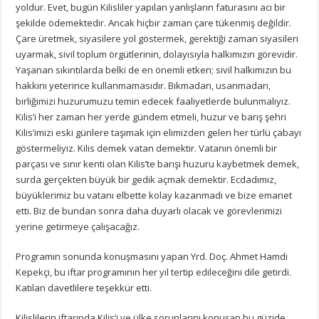
yoldur. Evet, bugün Kilisliler yapılan yanlışların faturasını acı bir
şekilde ödemektedir. Ancak hiçbir zaman çare tükenmiş değildir.
Çare üretmek, siyasilere yol göstermek, gerektiği zaman siyasileri
uyarmak, sivil toplum örgütlerinin, dolayısıyla halkımızın görevidir.
Yaşanan sıkıntılarda belki de en önemli etken; sivil halkımızın bu
hakkını yeterince kullanmamasıdır. Bıkmadan, usanmadan,
birliğimizi huzurumuzu temin edecek faaliyetlerde bulunmalıyız.
Kilis’i her zaman her yerde gündem etmeli, huzur ve barış şehri
Kilis’imizi eski günlere taşımak için elimizden gelen her türlü çabayı
göstermeliyiz. Kilis demek vatan demektir. Vatanın önemli bir
parçası ve sınır kenti olan Kilis’te barışı huzuru kaybetmek demek,
surda gerçekten büyük bir gedik açmak demektir. Ecdadımız,
büyüklerimiz bu vatanı elbette kolay kazanmadı ve bize emanet
etti. Biz de bundan sonra daha duyarlı olacak ve görevlerimizi
yerine getirmeye çalışacağız.
Programın sonunda konuşmasını yapan Yrd. Doç. Ahmet Hamdi
Kepekçi, bu iftar programının her yıl tertip edileceğini dile getirdi.
Katılan davetlilere teşekkür etti.
Kilislilerin iftarında Kilis’i ve ülke sorunlarını konuşan bu güzide