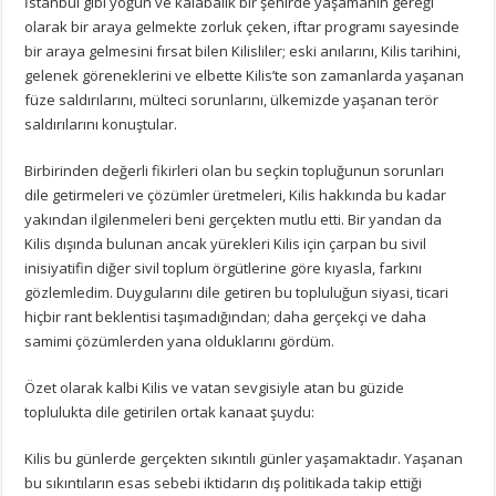
İstanbul gibi yoğun ve kalabalık bir şehirde yaşamanın gereği
olarak bir araya gelmekte zorluk çeken, iftar programı sayesinde
bir araya gelmesini fırsat bilen Kilisliler; eski anılarını, Kilis tarihini,
gelenek göreneklerini ve elbette Kilis’te son zamanlarda yaşanan
füze saldırılarını, mülteci sorunlarını, ülkemizde yaşanan terör
saldırılarını konuştular.
Birbirinden değerli fikirleri olan bu seçkin topluğunun sorunları
dile getirmeleri ve çözümler üretmeleri, Kilis hakkında bu kadar
yakından ilgilenmeleri beni gerçekten mutlu etti. Bir yandan da
Kilis dışında bulunan ancak yürekleri Kilis için çarpan bu sivil
inisiyatifin diğer sivil toplum örgütlerine göre kıyasla, farkını
gözlemledim. Duygularını dile getiren bu topluluğun siyasi, ticari
hiçbir rant beklentisi taşımadığından; daha gerçekçi ve daha
samimi çözümlerden yana olduklarını gördüm.
Özet olarak kalbi Kilis ve vatan sevgisiyle atan bu güzide
toplulukta dile getirilen ortak kanaat şuydu:
Kilis bu günlerde gerçekten sıkıntılı günler yaşamaktadır. Yaşanan
bu sıkıntıların esas sebebi iktidarın dış politikada takip ettiği