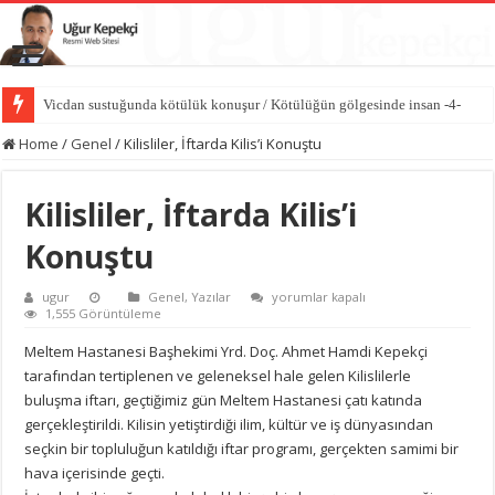
Vicdan sustuğunda kötülük konuşur / Kötülüğün gölgesinde insan -4-
Home
/
Genel
/
Kilisliler, İftarda Kilis’i Konuştu
Kilisliler, İftarda Kilis’i
Konuştu
Kilisliler,
ugur
Genel
,
Yazılar
yorumlar kapalı
İftarda
1,555 Görüntüleme
Kilis’i
Konuştu
Meltem Hastanesi Başhekimi Yrd. Doç. Ahmet Hamdi Kepekçi
için
tarafından tertiplenen ve geleneksel hale gelen Kilislilerle
buluşma iftarı, geçtiğimiz gün Meltem Hastanesi çatı katında
gerçekleştirildi. Kilisin yetiştirdiği ilim, kültür ve iş dünyasından
seçkin bir topluluğun katıldığı iftar programı, gerçekten samimi bir
hava içerisinde geçti.