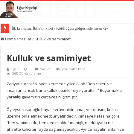
İlk kıvılcım: İblis’in kibri / Kötülüğün gölgesinde insan -2-
Kötülüğün anatomisi / Kötülüğün gölgesinde insan -1-
Home
/
Yazılar
/
Kulluk ve samimiyet
Kulluk ve samimiyet
Kulluk
ugur
Yazılar
yorumlar kapalı
ve
365 Görüntüleme
samimiyet
için
Zariyat suresi 56. Ayeti kerimede yüce Allah “Ben cinleri ve
insanları, ancak bana kulluk etsinler diye yarattım.” Buyurmakla
yaratılış gayemizin çerçevesini çizmiştir.
Öyleyse insanoğlu hayat serüveninin amaç ve rotasını, kulluk
üzerine bina etmek mecburiyetindedir. Kimseye kafasına göre
“ben yaptım oldu, ben dedim oldu” mantığı, ne dünyada ne
ahirette kalıcı bir fayda sağlamayacaktır. Ayrıca hayatın anlam ve