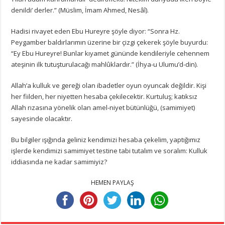
denildi’ derler.” (Müslim, İmam Ahmed, Nesâî).
Hadisi rivayet eden Ebu Hureyre şöyle diyor: “Sonra Hz.
Peygamber baldırlarımın üzerine bir çizgi çekerek şöyle buyurdu:
“Ey Ebu Hureyre! Bunlar kıyamet gününde kendileriyle cehennem
ateşinin ilk tutuşturulacağı mahlûklardır.” (İhya-u Ulumu’d-din).
Allah’a kulluk ve gereği olan ibadetler oyun oyuncak değildir. Kişi
her fiilden, her niyetten hesaba çekilecektir. Kurtuluş; katıksız
Allah rızasına yönelik olan amel-niyet bütünlüğü, (samimiyet)
sayesinde olacaktır.
Bu bilgiler ışığında geliniz kendimizi hesaba çekelim, yaptığımız
işlerde kendimizi samimiyet testine tabi tutalım ve soralım: Kulluk
iddiasında ne kadar samimiyiz?
HEMEN PAYLAŞ