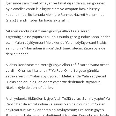
İçerisinde samimiyet olmayan ve fakat dışarıdan güzel görünen
öyle ameller vardır ki o kişiye elem ve azaptan başka bir şey
kazandırmaz. Bu konuda Âlemlere Rahmet Hazreti Muhammed
(s.a.a.) Efendimizden bir hadis aktaralım:
“Allah’ın kendisine ilim verdiği kişiye Allah Teâlâ sorar:
‘Öğrendiğinle ne yaptın?’ Ya Rab! Onunla gece gündüz Sana ibadet
ettim. Yalan söylüyorsun! Melekler de ‘Yalan söylüyorsun! Bilakis
sen onunla ‘Filan adam âlimdir’ dedirtmek istedin. Zaten öyle de
denildi!’ derler.
Allah’ın, kendisine mal verdiği kişiye Allah Teâlâ sorar: ‘Sana nimet
verdim. Onu nasıl kullandın?’ ‘Ya Rab! O mal ile gece-gündüz
sadaka verdim.’ Yalan söylüyorsun! Melekler de ‘Yalan söyledin!
Bilakis sen onunla Filan adam cömerttir dedirtmek istiyordun.
Nitekim öyle de denildi’ derler.
Allah yolunda öldürülen kişiye Allah Teâlâ sorar: ‘Sen ne yaptın’ ‘Ya
Rab! Cihad ile emrolundum ve savaşırken de öldürüldüm!’ Yalan
söylüyorsun! Melekler de ‘Yalan söylüyorsun; zira senin gayen
‘Filan adam kahramandır’ dedirtmekti. Nitekim dünyada iken böyle