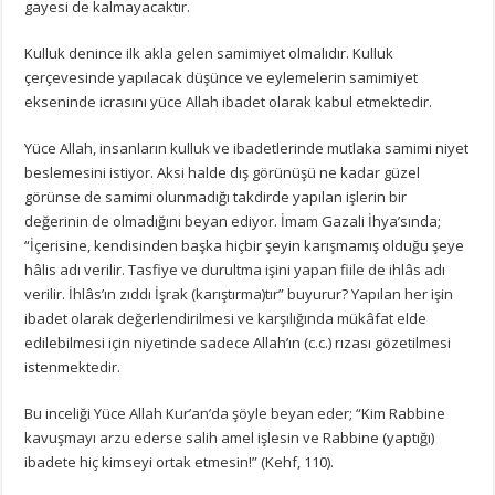
gayesi de kalmayacaktır.
Kulluk denince ilk akla gelen samimiyet olmalıdır. Kulluk
çerçevesinde yapılacak düşünce ve eylemelerin samimiyet
ekseninde icrasını yüce Allah ibadet olarak kabul etmektedir.
Yüce Allah, insanların kulluk ve ibadetlerinde mutlaka samimi niyet
beslemesini istiyor. Aksi halde dış görünüşü ne kadar güzel
görünse de samimi olunmadığı takdirde yapılan işlerin bir
değerinin de olmadığını beyan ediyor. İmam Gazali İhya’sında;
“İçerisine, kendisinden başka hiçbir şeyin karışmamış olduğu şeye
hâlis adı verilir. Tasfiye ve durultma işini yapan fiile de ihlâs adı
verilir. İhlâs’ın zıddı İşrak (karıştırma)tır” buyurur? Yapılan her işin
ibadet olarak değerlendirilmesi ve karşılığında mükâfat elde
edilebilmesi için niyetinde sadece Allah’ın (c.c.) rızası gözetilmesi
istenmektedir.
Bu inceliği Yüce Allah Kur’an’da şöyle beyan eder; “Kim Rabbine
kavuşmayı arzu ederse salih amel işlesin ve Rabbine (yaptığı)
ibadete hiç kimseyi ortak etmesin!” (Kehf, 110).