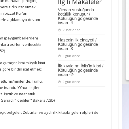
İlgili Makaleler
n manalar içerdiğini,
ersiz din icat etmek
Vicdan sustuğunda
in bizzat Kur’an
kötülük konuşur /
Kötülüğün gölgesinde
tlerle açıklamaya devam
insan -4-
7 saat önce
dan (peygamberlerden)
Hasedin ilk cinayeti /
ara ecirleri verilecektir.
Kötülüğün gölgesinde
insan -3-
52)
1 gün önce
çıkmıştır kimi müşrik kimi
İlk kıvılcım: İblis’in kibri /
 göre bir din icat etmek:
Kötülüğün gölgesinde
insan -2-
etti, mü’minler de. Tümü,
2 gün önce
ne inandı. “O’nun elçileri
İşittik ve itaat ettik.
k Sanadır” dediler.” Bakara /285)
k belgeler, Zeburlar ve aydınlık kitapla gelen elçileri de