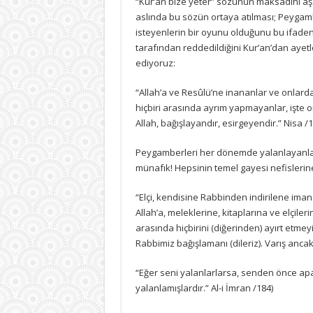
“Kur’an bize yeter” sözünün maksadını aşa
mi?
aslında bu sözün ortaya atılması; Peygamb
-3-
için
isteyenlerin bir oyunu olduğunu bu ifaden
tarafından reddedildiğini Kur’an’dan aye
ediyoruz:
“Allah’a ve Resûlü’ne inananlar ve onlar
hiçbiri arasında ayrım yapmayanlar, işte onl
Allah, bağışlayandır, esirgeyendir.” Nisa /1
Peygamberleri her dönemde yalanlayanlar 
münafık! Hepsinin temel gayesi nefislerine
“Elçi, kendisine Rabbinden indirilene iman 
Allah’a, meleklerine, kitaplarına ve elçileri
arasında hiçbirini (diğerinden) ayırt etmeyiz. 
Rabbimiz bağışlamanı (dileriz). Varış anca
“Eğer seni yalanlarlarsa, senden önce apaçı
yalanlamışlardır.” Al-i İmran /184)