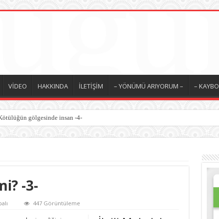
VİDEO
HAKKINDA
İLETİŞİM
– YÖNÜMÜ ARIYORUM –
– KAYBO
Kötülüğün gölgesinde insan -4-
i? -3-
alı
447 Görüntüleme