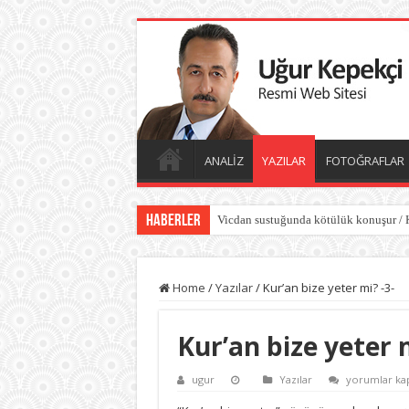
ANALİZ
YAZILAR
FOTOĞRAFLAR
Haberler
Vicdan sustuğunda kötülük konuşur / 
Home
/
Yazılar
/
Kur’an bize yeter mi? -3-
Kur’an bize yeter m
Kur’an
ugur
Yazılar
yorumlar kap
bize
yeter