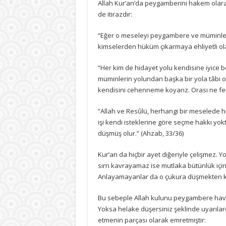
Allah Kur’an’da peygamberini hakem olara
de itirazdır:
“Eğer o meseleyi peygambere ve müminlerd
kimselerden hüküm çıkarmaya ehliyetli olanl
“Her kim de hidayet yolu kendisine iyice b
müminlerin yolundan başka bir yola tâbi ol
kendisini cehenneme koyarız. Orası ne fena 
“Allah ve Resûlü, herhangi bir meselede hü
işi kendi isteklerine göre seçme hakkı yokt
düşmüş olur.” (Ahzab, 33/36)
Kur’an da hiçbir ayet diğeriyle çelişmez. Y
sırrı kavrayamaz ise mutlaka bütünlük içind
Anlayamayanlar da o çukura düşmekten k
Bu sebeple Allah kulunu peygambere haval
Yoksa helake düşersiniz şeklinde uyarıl
etmenin parçası olarak emretmiştir: