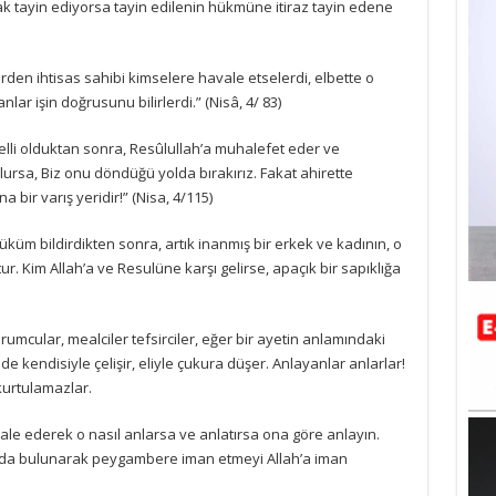
k tayin ediyorsa tayin edilenin hükmüne itiraz tayin edene
en ihtisas sahibi kimselere havale etselerdi, elbette o
ar işin doğrusunu bilirlerdi.” (Nisâ, 4/ 83)
elli olduktan sonra, Resûlullah’a muhalefet eder ve
ursa, Biz onu döndüğü yolda bırakırız. Fakat ahirette
bir varış yeridir!” (Nisa, 4/115)
küm bildirdikten sonra, artık inanmış bir erkek ve kadının, o
ur. Kim Allah’a ve Resulüne karşı gelirse, apaçık bir sapıklığa
orumcular, mealciler tefsirciler, eğer bir ayetin anlamındaki
e kendisiyle çelişir, eliyle çukura düşer. Anlayanlar anlarlar!
urtulamazlar.
e ederek o nasıl anlarsa ve anlatırsa ona göre anlayın.
arda bulunarak peygambere iman etmeyi Allah’a iman