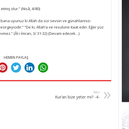
etmiş olur.” (Nisâ, 4/80)
z bana uyunuz ki Allah da sizi sevsin ve günahlarınızı
esirgeyicidir.” “De ki, Allah’a ve resulüne itaat edin. Eğer yüz
 sevmez.” (Âl-i İmran, 3/ 31-32) (Devam edecek…)
HEMEN PAYLAŞ
İleri
Kur’an bize yeter mi? -4-