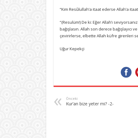
“Kim Resûlullah’a itaat ederse Allah’a itaat 
“(Resulüm!) De ki: Eğer Allah’ı seviyorsanı
bağışlasın. Allah son derece bağışlayıcı ve 
çevirirlerse, elbette Allah küfre girenleri
Uğur Kepekçi
Önceki
Kur’an bize yeter mi? -2-