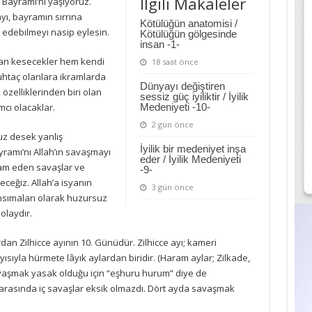
İlgili Makaleler
 Bayramı’nı yaşıyoruz.
ı, bayramın sırrına
Kötülüğün anatomisi /
 edebilmeyi nasip eylesin.
Kötülüğün gölgesinde
insan -1-
rban kesecekler hem kendi
18 saat önce
htaç olanlara ikramlarda
Dünyayı değiştiren
zelliklerinden biri olan
sessiz güç iyiliktir / İyilik
cı olacaklar.
Medeniyeti -10-
2 gün önce
uz desek yanlış
İyilik bir medeniyet inşa
amı’nı Allah’ın savaşmayı
eder / İyilik Medeniyeti
am eden savaşlar ve
-9-
receğiz. Allah’a isyanın
3 gün önce
sımaları olarak huzursuz
olaydır.
dan Zilhicce ayının 10. Günüdür. Zilhicce ayı; kameri
ısıyla hürmete lâyık aylardan biridir. (Haram aylar; Zilkade,
vaşmak yasak olduğu için “eşhuru hurum” diye de
r arasında iç savaşlar eksik olmazdı. Dört ayda savaşmak