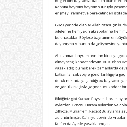
Bugün dini bayramlardan biri olan Kurban
tefekkür
Rabbim bayramı bayram şuuruyla yaşamay
için
erişmeyi, rahmet ve bereketinden istifade
Gücü yerinde olanlar Allah rızası için ku
ailelerine hem yakın akrabalarına hem mu
bulunacaklar. Böylece bayramın en büyük ö
dayanışma ruhunun da gelişmesine yardım
Ahir zaman bayramlarından birini yaşıyor
olmayacağı kanaatindeyim. Bu Kurban Bayr
yasakladığı bu mübarek zamanlarda dev
katliamlar sebebiyle gönül kırıklığıyla geçi
doruk noktada yaşandığı bu bayramın yan
ve gönül kırıklığıyla geçmesi mukadder bir 
Bildiğiniz gibi Kurban Bayramı haram aylar
aylardan 12’ncisi, Haram aylardan ve dolay
Zilhicce, Muharrem, Receb) Bu aylarda sa
adlandırılmıştır. Cahiliye devrinde Arapla
Kur’an da Ayetle yasaklanmıştır.