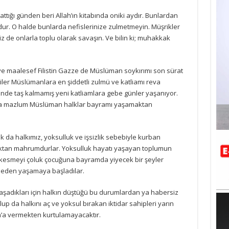
rattığı günden beri Allah’ın kitabında oniki aydır. Bunlardan
dur. O halde bunlarda nefislerinize zulmetmeyin. Müşrikler
siz de onlarla toplu olarak savaşın. Ve bilin ki; muhakkak
 ve maalesef Filistin Gazze de Müslüman soykırımı son sürat
iler Müslümanlara en şiddetli zulmü ve katliamı reva
nde taş kalmamış yeni katliamlara gebe günler yaşanıyor.
nda mazlum Müslüman halklar bayramı yaşamaktan
da halkımız, yoksulluk ve işsizlik sebebiyle kurban
tan mahrumdurlar. Yoksulluk hayatı yaşayan toplumun
 kesmeyi çoluk çocuğuna bayramda yiyecek bir şeyler
meden yaşamaya başladılar.
yaşadıkları için halkın düştüğü bu durumlardan ya habersiz
lup da halkını aç ve yoksul bırakan iktidar sahipleri yarın
’a vermekten kurtulamayacaktır.