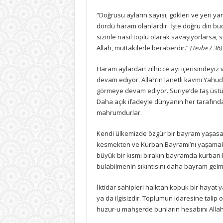
“Doğrusu ayların sayısı; gökleri ve yeri ya
dördü haram olanlardır. İşte doğru din bu
sizinle nasıl toplu olarak savaşıyorlarsa, 
Allah, muttakilerle beraberdir.”
(Tevbe / 36)
Haram aylardan zilhicce ayı içerisindeyiz
devam ediyor. Allah’ın lanetli kavmi Yahud
görmeye devam ediyor. Suriye’de taş üstü
Daha açık ifadeyle dünyanın her tarafı
mahrumdurlar.
Kendi ülkemizde özgür bir bayram yaşasak 
kesmekten ve Kurban Bayramı’nı yaşamak
büyük bir kısmı bırakın bayramda kurban
bulabilmenin sıkıntısını daha bayram gel
İktidar sahipleri halktan kopuk bir hayat 
ya da ilgisizdir. Toplumun idaresine talip o
huzur-u mahşerde bunların hesabını Allah