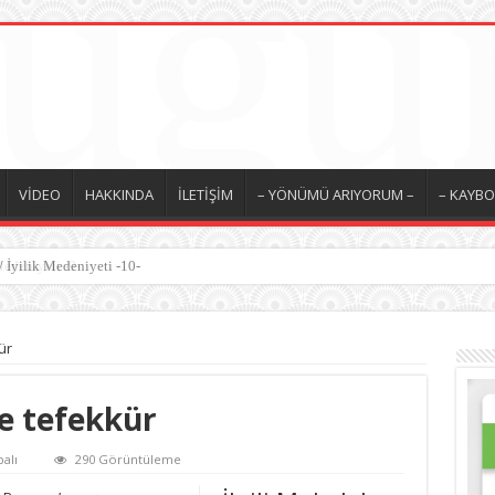
VİDEO
HAKKINDA
İLETİŞİM
– YÖNÜMÜ ARIYORUM –
– KAYBO
Medeniyeti -9-
ür
e tefekkür
alı
290 Görüntüleme