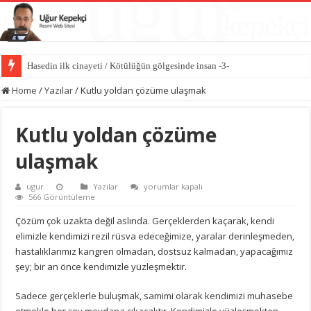
Hasedin ilk cinayeti / Kötülüğün gölgesinde insan -3-
Home
/
Yazılar
/
Kutlu yoldan çözüme ulaşmak
Kutlu yoldan çözüme
ulaşmak
Kutlu
ugur
Yazılar
yorumlar kapalı
yoldan
566 Görüntüleme
çözüme
ulaşmak
Çözüm çok uzakta değil aslında. Gerçeklerden kaçarak, kendi
için
elimizle kendimizi rezil rüsva edeceğimize, yaralar derinleşmeden,
hastalıklarımız kangren olmadan, dostsuz kalmadan, yapacağımız
şey; bir an önce kendimizle yüzleşmektir.
Sadece gerçeklerle buluşmak, samimi olarak kendimizi muhasebe
etmekle her şey meydana çıkacaktır. Kendimizle yüzleşmekten