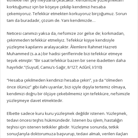
korktuğumuz için bir köşeye çekilip kendimizi hesaba
çekemiyoruz. Tefekkür etmekten korkuyoruz birçoğumuz. Sorun
tam da buradadır, çözüm de. Yani kendimizde…
Neticesi canımızı yaksa da, nefsimize zor gelse de; korkmadan,
çekinmeden tefekkür etmeliyiz. Tefekkür kişiye kendisiyle
yüzleşme kapılarını aralayacaktır. Âlemlere Rahmet Hazreti
Muhammed (s.a.a.) bir hadisi şeriflerinde bizi tefekkür etmeye
teşvik etmiştir: “Bir saat tefekkür bazen bir sene ibadetten daha
hayırlıdır.”(Suyutî, Camiu’s-Sağir, II/127; Aclûnî, I/310)
“Hesaba çekilmeden kendinizi hesaba çekin”, ya da “ölmeden
önce ölünüz” gibi ilahi uyarılar, bizi içiyle dışıyla tertemiz olmaya,
kendimizi doğru bir ölçüye çekebilmemiz için tefekküre, nefsimizle
yüzleşmeye davet etmektedir.
Elbette sadece kuru kuru yüzleşmek değildir istenen. Yüzleşmek,
tedavi öncesi teşhis hükmündedir. İstenen bu işlem, hastalığın
teşhisi için istenen tetkikler gibidir. Yüzleşme sonunda, tetkik
sonuçlarıyla doktorumuza başvurup, tedavi almalı, verilen ilaçları