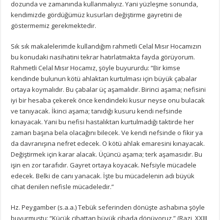
dozunda ve zamanında kullanmalıyız. Yani yüzleşme sonunda,
kendimizde gördüğümüz kusurları değiştirme gayretini de
göstermemiz gerekmektedir.
Sık sık makalelerimde kullandığım rahmetli Celal Mısır Hocamızın
bu konudaki nasihatini tekrar hatırlatmakta fayda görüyorum.
Rahmetli Celal Mısır Hocamız, şöyle buyururdu: “Bir kimse
kendinde bulunun kötü ahlaktan kurtulması için büyük çabalar
ortaya koymalıdır. Bu çabalar üç aşamalıdır. Birinci aşama; nefisini
iyi bir hesaba çekerek önce kendindeki kusur neyse onu bulacak
ve tanıyacak. İkinci aşama; tanıdığı kusuru kendi nefsinde
kınayacak. Yani bu nefisi hastalıktan kurtulmadığı taktirde her
zaman başına bela olacağını bilecek. Ve kendi nefsinde o fikir ya
da davranışına nefret edecek. O kötü ahlak emaresini kınayacak.
Değiştirmek için karar alacak. Üçüncü aşama; terk aşamasıdır. Bu
işin en zor tarafıdır. Gayret ortaya koyacak. Nefsiyle mücadele
edecek. Belki de canı yanacak. İşte bu mücadelenin adı büyük
cihat denilen nefisle mücadeledir.”
Hz. Peygamber (s.a.a.) Tebük seferinden dönüşte ashabına şöyle
buyurmuştu: “Küçük cihattan büyük cihada dönüyoruz.” (Razi, XXIII,