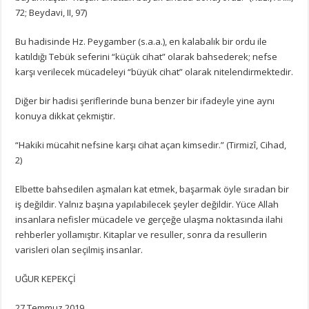
72; Beydavi, II, 97)
Bu hadisinde Hz. Peygamber (s.a.a.), en kalabalık bir ordu ile
katıldığı Tebük seferini “küçük cihat” olarak bahsederek; nefse
karşı verilecek mücadeleyi “büyük cihat” olarak nitelendirmektedir.
Diğer bir hadisi şeriflerinde buna benzer bir ifadeyle yine aynı
konuya dikkat çekmiştir.
“Hakiki mücahit nefsine karşı cihat açan kimsedir.” (Tirmizî, Cihad,
2)
Elbette bahsedilen aşmaları kat etmek, başarmak öyle sıradan bir
iş değildir. Yalnız başına yapılabilecek şeyler değildir. Yüce Allah
insanlara nefisler mücadele ve gerçeğe ulaşma noktasında ilahi
rehberler yollamıştır. Kitaplar ve resuller, sonra da resullerin
varisleri olan seçilmiş insanlar.
UĞUR KEPEKÇİ
27 Temmuz 2019