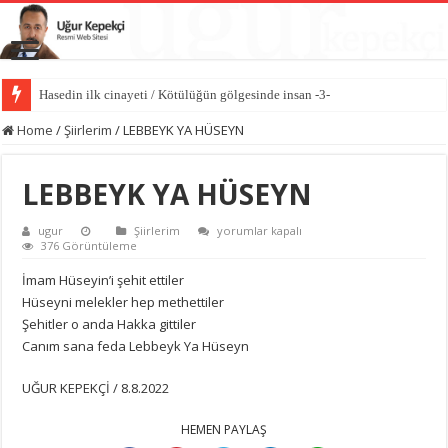
Hasedin ilk cinayeti / Kötülüğün gölgesinde insan -3-
Home
/
Şiirlerim
/
LEBBEYK YA HÜSEYN
LEBBEYK YA HÜSEYN
LEBBEYK
ugur
Şiirlerim
yorumlar kapalı
YA
376 Görüntüleme
HÜSEYN
için
İmam Hüseyin’i şehit ettiler
Hüseyni melekler hep methettiler
Şehitler o anda Hakka gittiler
Canım sana feda Lebbeyk Ya Hüseyn
UĞUR KEPEKÇİ / 8.8.2022
HEMEN PAYLAŞ