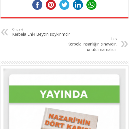
Önceki
Kerbela Ehl-i Beyt’in soykırımdır
İleri
Kerbela insanlığın sınavıdır,
unutulmamalıdır