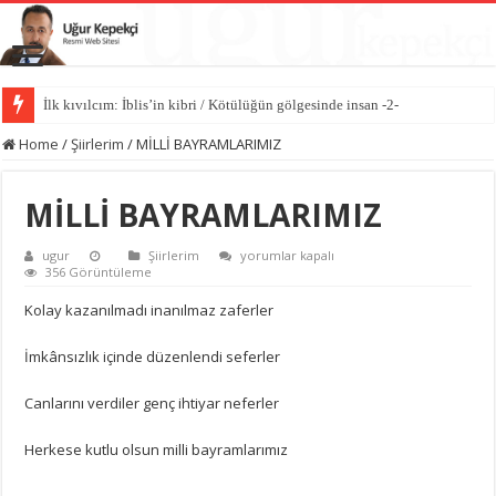
İlk kıvılcım: İblis’in kibri / Kötülüğün gölgesinde insan -2-
Kötülüğün anatomisi / Kötülüğün gölgesinde insan -1-
Home
/
Şiirlerim
/
MİLLİ BAYRAMLARIMIZ
MİLLİ BAYRAMLARIMIZ
MİLLİ
ugur
Şiirlerim
yorumlar kapalı
BAYRAMLARIMIZ
356 Görüntüleme
için
Kolay kazanılmadı inanılmaz zaferler
İmkânsızlık içinde düzenlendi seferler
Canlarını verdiler genç ihtiyar neferler
Herkese kutlu olsun milli bayramlarımız