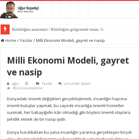
Kötülüğün anatomisi / Kötülüğün gölgesinde insan -1-
Dünyayı değiştiren sessiz güç iyiliktir / İyilik Medeniyeti -10-
Home
/
Yazılar
/
Milli Ekonomi Modeli, gayret ve nasip
Milli Ekonomi Modeli, gayret
ve nasip
Milli
ugur
Yazılar
yorumlar kapalı
Ekonomi
836 Görüntüleme
Modeli,
gayret
Dünyadaki önemli değişikleri gerçekleştirmek, insanlığın hayrına
ve
önemli buluşlar yapmak, bu sayede insanlığa önemli hizmetler
nasip
için
sunmak, her babayiğidin kârı olmadığı gibi böylesi önemli olaylara
şehitlik etmek de bir nasip işidir.
Dünya kurulduktan bu yana insanlığın yararına gerçekleşen birçok
olay, devrim niteliği taşımış ve her çağda bu olaylarda rol almış ya