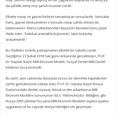
da şahitlik etmiş nice şanslı insanlar vardır.
Elbette nasip ve gayret birbirini tamamlayan unsurlardır. İstisnalar
hariç, gayret etmeyenlerin o konuda nasip sahibi olması da
beklenemez. Mana sultanlarından Beyazid-i Bestami bunu şöyle
ifade eder: “Hakikat aramakla bulunmaz; lakin bulanlar
arayanlardır.”
Bu ifadeleri sizlerle paylaşmamın elbette bir sebebi vardır.
Geçtiğimiz 27 Şubat 2018 Salı günü Ankara’da gerçekleşen, Prof.
Dr. Haydar Baş’ın Milli Ekonomi Modeli, Sosyal Devlet Milli Devlet
kitabının imza törenidir.
Bu tarih, aynı zamanda dünyada sessiz bir devrimle kapitalizmin
tarihe gömülmesine sebep olan, Prof. Dr. Haydar Baş’ın Rusya
Duma’sındaki devlet, siyaset, iktisat ve ilim adamlarına Milli
Ekonomi Modelini sunumunun da 5. Yıldönümüdür. Bildiğiniz gibi
Rusya 2005 yılından bu yana Milli Ekonomi Modelini aşama aşama
uygulamış ve bu sayede dünya liderliğini ele geçirmiştir.