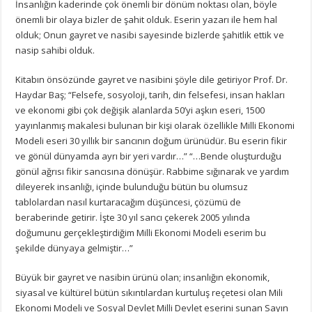
İnsanlığın kaderinde çok önemli bir dönüm noktası olan, böyle
önemli bir olaya bizler de şahit olduk. Eserin yazarı ile hem hal
olduk; Onun gayret ve nasibi sayesinde bizlerde şahitlik ettik ve
nasip sahibi olduk.
Kitabın önsözünde gayret ve nasibini şöyle dile getiriyor Prof. Dr.
Haydar Baş; “Felsefe, sosyoloji, tarih, din felsefesi, insan hakları
ve ekonomi gibi çok değişik alanlarda 50’yi aşkın eseri, 1500
yayınlanmış makalesi bulunan bir kişi olarak özellikle Milli Ekonomi
Modeli eseri 30 yıllık bir sancının doğum ürünüdür. Bu eserin fikir
ve gönül dünyamda ayrı bir yeri vardır…” “…Bende oluşturduğu
gönül ağrısı fikir sancısına dönüşür. Rabbime sığınarak ve yardım
dileyerek insanlığı, içinde bulunduğu bütün bu olumsuz
tablolardan nasıl kurtaracağım düşüncesi, çözümü de
beraberinde getirir. İşte 30 yıl sancı çekerek 2005 yılında
doğumunu gerçekleştirdiğim Milli Ekonomi Modeli eserim bu
şekilde dünyaya gelmiştir…”
Büyük bir gayret ve nasibin ürünü olan; insanlığın ekonomik,
siyasal ve kültürel bütün sıkıntılardan kurtuluş reçetesi olan Mili
Ekonomi Modeli ve Sosyal Devlet Milli Devlet eserini sunan Sayın