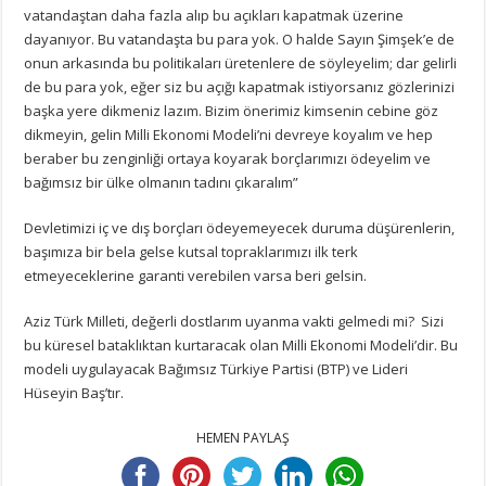
vatandaştan daha fazla alıp bu açıkları kapatmak üzerine
dayanıyor. Bu vatandaşta bu para yok. O halde Sayın Şimşek’e de
onun arkasında bu politikaları üretenlere de söyleyelim; dar gelirli
de bu para yok, eğer siz bu açığı kapatmak istiyorsanız gözlerinizi
başka yere dikmeniz lazım. Bizim önerimiz kimsenin cebine göz
dikmeyin, gelin Milli Ekonomi Modeli’ni devreye koyalım ve hep
beraber bu zenginliği ortaya koyarak borçlarımızı ödeyelim ve
bağımsız bir ülke olmanın tadını çıkaralım”
Devletimizi iç ve dış borçları ödeyemeyecek duruma düşürenlerin,
başımıza bir bela gelse kutsal topraklarımızı ilk terk
etmeyeceklerine garanti verebilen varsa beri gelsin.
Aziz Türk Milleti, değerli dostlarım uyanma vakti gelmedi mi? Sizi
bu küresel bataklıktan kurtaracak olan Milli Ekonomi Modeli’dir. Bu
modeli uygulayacak Bağımsız Türkiye Partisi (BTP) ve Lideri
Hüseyin Baş’tır.
HEMEN PAYLAŞ