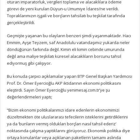
oturan imparatorluk, vergileri toplama ve alacaklılara ödeme
görevi de yeni kurulan Düyun-u Umumiye İdaresi’ne verildi.
Topraklarımızın işgali ve borçların tahsilatı bu teşkilat tarafında
gerçekleştirildi.
Geçmişte yaşanan bu olayların benzeri şimdi yaşanmaktadır. Hacı
Emmim, Ayşe Teyzem, saf Anadolulu vatandaşımız yukarda neler
döndüğünün farkında değil. Kimin eli kimin cebinde umurunda
değil ama maliye teşkilatı küresel alacaklıların borcunu tahsil
ediyormuş gibi çalışıyor.
Bu konuda çarpıcı açıklamalar yapan BTP Genel Başkan Yardımcısı
Prof. Dr. Ömer Eyercioğlu AKP iktidarının ekonomi politikasını
eleştirdi. Sayın Ömer Eyercioğlu yenimesaj.com.tr’ye şu
değerlendirmeleri yaptı;
“Bizim ekonomi politikalarımızı idare edenlerin ekonomimizi
düzeltmekten öte uluslararası tefecilerin isteklerini getirdiklerini
ya da ‘bunların vermiş oldukları borçları nasıl tahsil ederiz’
noktasında çalışma yaptıklarını görüyoruz. Ekonomik politika diye
ortaya konulanlar veya açıklanan paketlerin tamamı aslında