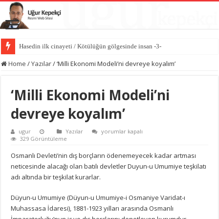
Hasedin ilk cinayeti / Kötülüğün gölgesinde insan -3-
İlk kıvılcım: İblis’in kibri / Kötülüğün gölgesinde insan -2-
Home
/
Yazılar
/
‘Milli Ekonomi Modeli’ni devreye koyalım’
‘Milli Ekonomi Modeli’ni
devreye koyalım’
‘Milli
ugur
Yazılar
yorumlar kapalı
Ekonomi
329 Görüntüleme
Modeli’ni
devreye
Osmanlı Devleti’nin dış borçların ödenemeyecek kadar artması
koyalım’
neticesinde alacağı olan batılı devletler Duyun-u Umumiye teşkilatı
için
adı altında bir teşkilat kurarlar.
Düyun-u Umumiye (Düyun-u Umumiye-i Osmaniye Varidat-ı
Muhassasa İdaresi), 1881-1923 yılları arasında Osmanlı
İmparatorluğu’nun iç ve dış borçlarını denetleyen kurumdur.