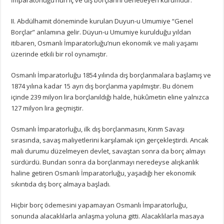
II. Abdülhamit döneminde kurulan Duyun-u Umumiye “Genel
Borçlar” anlamına gelir. Düyun-u Umumiye kurulduğu yıldan
itibaren, Osmanlı İmparatorluğu’nun ekonomik ve mali yaşamı
üzerinde etkili bir rol oynamıştır.
Osmanlı İmparatorluğu 1854 yılında dış borçlanmalara başlamış ve
1874 yılına kadar 15 ayrı dış borçlanma yapılmıştır. Bu dönem
içinde 239 milyon lira borçlanıldığı halde, hükûmetin eline yalnızca
127 milyon lira geçmiştir.
Osmanlı İmparatorluğu, ilk dış borçlanmasını, Kırım Savaşı
sırasında, savaş maliyetlerini karşılamak için gerçekleştirdi. Ancak
mali durumu düzelmeyen devlet, savaştan sonra da borç almayı
sürdürdü. Bundan sonra da borçlanmayı neredeyse alışkanlık
haline getiren Osmanlı İmparatorluğu, yaşadığı her ekonomik
sıkıntıda dış borç almaya başladı.
Hiçbir borç ödemesini yapamayan Osmanlı İmparatorluğu,
sonunda alacaklılarla anlaşma yoluna gitti. Alacaklılarla masaya