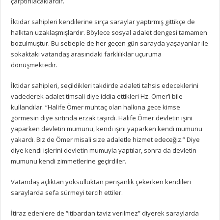
çarptırılacaklardır.
İktidar sahipleri kendilerine sırça saraylar yaptırmış gittikçe de
halktan uzaklaşmışlardır. Böylece sosyal adalet dengesi tamamen
bozulmuştur. Bu sebeple de her geçen gün sarayda yaşayanlar ile
sokaktaki vatandaş arasındaki farklılıklar uçuruma
dönüşmektedir.
İktidar sahipleri, seçildikleri takdirde adaleti tahsis edeceklerini
vadederek adalet timsali diye iddia ettikleri Hz. Ömer’i bile
kullandılar. “Halife Ömer muhtaç olan halkına gece kimse
görmesin diye sırtında erzak taşırdı. Halife Ömer devletin işini
yaparken devletin mumunu, kendi işini yaparken kendi mumunu
yakardı. Biz de Ömer misali size adaletle hizmet edeceğiz.” Diye
diye kendi işlerini devletin mumuyla yaptılar, sonra da devletin
mumunu kendi zimmetlerine geçirdiler.
Vatandaş açlıktan yoksulluktan perişanlık çekerken kendileri
saraylarda sefa sürmeyi tercih ettiler.
İtiraz edenlere de “itibardan taviz verilmez” diyerek saraylarda