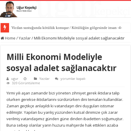
Vicdan sustuğunda kötülük konuşur / Kötülüğün gölgesinde insan -4-
Home
/
Yazılar
/
Milli Ekonomi Modeliyle sosyal adalet sağlanacaktır
Milli Ekonomi Modeliyle
sosyal adalet sağlanacaktır
Milli
ugur
Yazılar
yorumlar kapalı
Ekonomi
320 Görüntüleme
Modeliyle
sosyal
Yirmi yılı aşan zamandır bizi yöneten zihniyet gerek iktidara talip
adalet
olurken gerekse iktidarlarını sürdürürken dini temaları kullandılar.
sağlanacaktır
için
Zaman geçtikçe anlaşıldı ki vatandaşın dini duyguları istismar
edilmiştir. Yapılan bu yanlış yüzünden kutsal dinimize çok zarar
verilmiş vatandaşımız günden güne dinden ibadetten soğumuştur.
Buna sebep olanlar yarın huzuru mahşerde hak ettikleri azaba