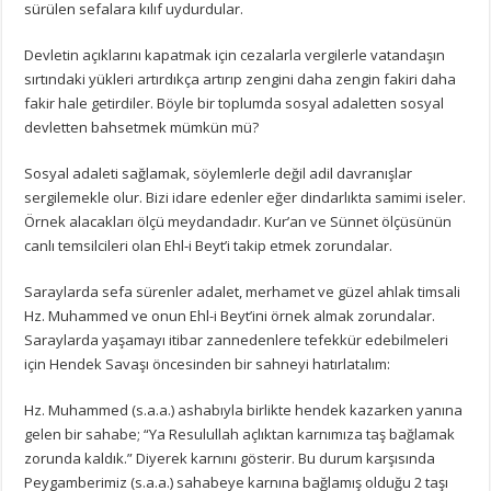
sürülen sefalara kılıf uydurdular.
Devletin açıklarını kapatmak için cezalarla vergilerle vatandaşın
sırtındaki yükleri artırdıkça artırıp zengini daha zengin fakiri daha
fakir hale getirdiler. Böyle bir toplumda sosyal adaletten sosyal
devletten bahsetmek mümkün mü?
Sosyal adaleti sağlamak, söylemlerle değil adil davranışlar
sergilemekle olur. Bizi idare edenler eğer dindarlıkta samimi iseler.
Örnek alacakları ölçü meydandadır. Kur’an ve Sünnet ölçüsünün
canlı temsilcileri olan Ehl-i Beyt’i takip etmek zorundalar.
Saraylarda sefa sürenler adalet, merhamet ve güzel ahlak timsali
Hz. Muhammed ve onun Ehl-i Beyt’ini örnek almak zorundalar.
Saraylarda yaşamayı itibar zannedenlere tefekkür edebilmeleri
için Hendek Savaşı öncesinden bir sahneyi hatırlatalım:
Hz. Muhammed (s.a.a.) ashabıyla birlikte hendek kazarken yanına
gelen bir sahabe; “Ya Resulullah açlıktan karnımıza taş bağlamak
zorunda kaldık.” Diyerek karnını gösterir. Bu durum karşısında
Peygamberimiz (s.a.a.) sahabeye karnına bağlamış olduğu 2 taşı