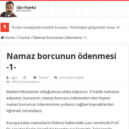
Vicdan sustuğunda kötülük konuşur / Kötülüğün gölgesinde insan -4-
Hasedin ilk cinayeti / Kötülüğün gölgesinde insan -3-
Home
/
Yazılar
/
Namaz borcunun ödenmesi -1-
Namaz borcunun ödenmesi
-1-
Namaz
ugur
Yazılar
yorumlar kapalı
borcunun
456 Görüntüleme
ödenmesi
-1-
Madem Müslüman olduğumuzu iddia ediyoruz. O halde namazın
için
edasının, kazasının, namaz borcunu ödemeden ölen kişinin
namaz borcunun ödenmesinin yollarını sağlam kaynaklardan
öğrenek zorundayız.
Kazaya kalan namazların hükmü hakkındaki yazı serimizde Prof.
Dr. Haydar Baş’ın önemli bir tespitini paylaşmıştık. Tekrarında