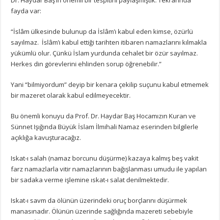
fayda var:
“İslâm ülkesinde bulunup da İslâm’ı kabul eden kimse, özürlü
sayılmaz. İslâm’ı kabul ettiği tarihten itibaren namazlarını kılmakla
yükümlü olur. Çünkü İslam yurdunda cehalet bir özür sayılmaz.
Herkes din görevlerini ehlinden sorup öğrenebilir.”
Yani “bilmiyordum” deyip bir kenara çekilip suçunu kabul etmemek
bir mazeret olarak kabul edilmeyecektir.
Bu önemli konuyu da Prof. Dr. Haydar Baş Hocamızın Kuran ve
Sünnet Işığında Büyük İslam İlmihali Namaz eserinden bilgilerle
açıklığa kavuşturacağız.
Iskat-ı salah (namaz borcunu düşürme) kazaya kalmış beş vakit
farz namazlarla vitir namazlarının bağışlanması umudu ile yapılan
bir sadaka verme işlemine ıskat-ı salat denilmektedir.
Iskat-ı savm da ölünün üzerindeki oruç borçlarını düşürmek
manasınadır. Ölünün üzerinde sağlığında mazereti sebebiyle