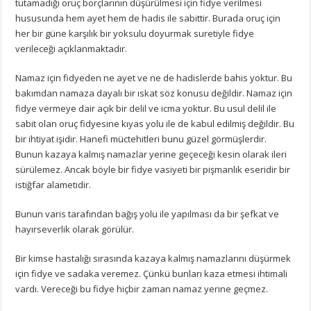
tutamadığı oruç borçlarının düşürülmesi için fidye verilmesi
hususunda hem ayet hem de hadis ile sabittir. Burada oruç için
her bir güne karşılık bir yoksulu doyurmak suretiyle fidye
verileceği açıklanmaktadır.
Namaz için fidyeden ne ayet ve ne de hadislerde bahis yoktur. Bu
bakımdan namaza dayalı bir ıskat söz konusu değildir. Namaz için
fidye vermeye dair açık bir delil ve icma yoktur. Bu usul delil ile
sabit olan oruç fidyesine kıyas yolu ile de kabul edilmiş değildir. Bu
bir ihtiyat işidir. Hanefi müctehitleri bunu güzel görmüşlerdir.
Bunun kazaya kalmış namazlar yerine geçeceği kesin olarak ileri
sürülemez. Ancak böyle bir fidye vasiyeti bir pişmanlık eseridir bir
istiğfar alametidir.
Bunun varis tarafından bağış yolu ile yapılması da bir şefkat ve
hayırseverlik olarak görülür.
Bir kimse hastalığı sırasında kazaya kalmış namazlarını düşürmek
için fidye ve sadaka veremez. Çünkü bunları kaza etmesi ihtimali
vardı. Vereceği bu fidye hiçbir zaman namaz yerine geçmez.