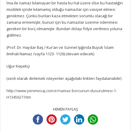
İma ile namaz kılamayan bir hasta bu hal üzere ölse bu hastalığın
müddeti içinde kılamamış olduğu namazlar için vasiyet etmesi
gerekmez. Çünkü bunları kaza etmekten sorumlu olacağı bir
zamana ermemiştir, bunun için bu namazlar üzerine ödenmesi
gereken bir borç olmamıştır. Bundan dolayı fidye verilmesi yoluna
gidilmez.
(Prof. Dr. Haydar Baş / Kur’an ve Sünnet Işığında Büyük İslam
ilmihali Namaz /sayfa 1123- 1126) (devam edecek)
Uğur Kepekçi
(sesli olarak dinlemek isteyenler aşağıdaki linkten faydalanabilir)
http://www.yenimesaj.com.tr/namaz-borcunun-dusurulmesi-1-
H1345627.htm
HEMEN PAYLAŞ