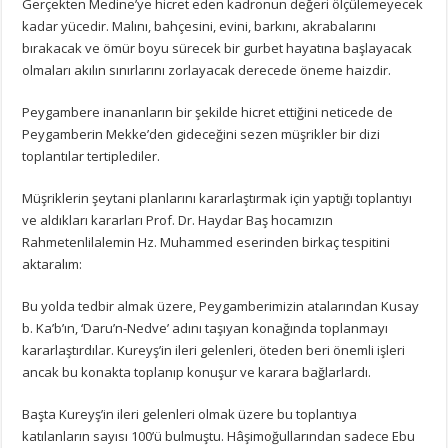
Gerçekten Medine’ye hicret eden kadronun değeri ölçülemeyecek
kadar yücedir. Malını, bahçesini, evini, barkını, akrabalarını
bırakacak ve ömür boyu sürecek bir gurbet hayatına başlayacak
olmaları akılın sınırlarını zorlayacak derecede öneme haizdir.
Peygambere inananların bir şekilde hicret ettiğini neticede de
Peygamberin Mekke’den gideceğini sezen müşrikler bir dizi
toplantılar tertiplediler.
Müşriklerin şeytani planlarını kararlaştırmak için yaptığı toplantıyı
ve aldıkları kararları Prof. Dr. Haydar Baş hocamızın
Rahmetenlilalemin Hz. Muhammed eserinden birkaç tespitini
aktaralım:
Bu yolda tedbir almak üzere, Peygamberimizin atalarından Kusay
b. Ka’b’ın, ‘Daru’n-Nedve’ adını taşıyan konağında toplanmayı
kararlaştırdılar. Kureyş’in ileri gelenleri, öteden beri önemli işleri
ancak bu konakta toplanıp konuşur ve karara bağlarlardı.
Başta Kureyş’in ileri gelenleri olmak üzere bu toplantıya
katılanların sayısı 100’ü bulmuştu. Hâşimoğullarından sadece Ebu