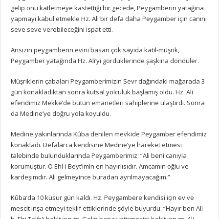
gelip onu katletmeye kastettiği bir gecede, Peygamberin yatağına
yapmayı kabul etmekle Hz. Ali bir defa daha Peygamber için canını
seve seve verebileceğini ispat etti.
Ansızın peygamberin evini basan çok sayıda katil-müşrik,
Peygamber yatağında Hz. Ali’yi gördüklerinde şaşkına döndüler.
Müşriklerin çabaları Peygamberimizin Sevr dağındaki mağarada 3
gün konakladıktan sonra kutsal yolculuk başlamış oldu. Hz. Ali
efendimiz Mekke’de bütün emanetleri sahiplerine ulaştırdı. Sonra
da Medine’ye doğru yola koyuldu.
Medine yakınlarında Kûba denilen mevkide Peygamber efendimiz
konakladı. Defalarca kendisine Medine’ye hareket etmesi
talebinde bulunduklarında Peygamberimiz: “Ali beni canıyla
korumuştur. O Ehl-i Beyt’imin en hayırlısıdır. Amcamın oğlu ve
kardeşimdir. Ali gelmeyince buradan ayrılmayacağım.”
Kûba’da 10 küsur gün kaldı. Hz. Peygambere kendisi için ev ve
mescit inşa etmeyi teklif ettiklerinde şöyle buyurdu: “Hayır ben Ali
b. Ebi Talib’i bekliyorum. Gelip bana yetişmesini bekliyorum. Ali