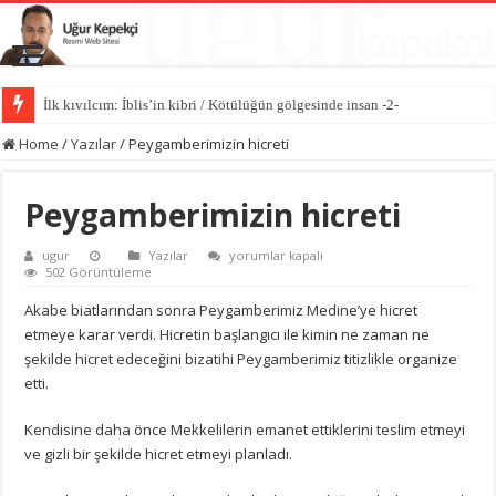
İlk kıvılcım: İblis’in kibri / Kötülüğün gölgesinde insan -2-
Kötülüğün anatomisi / Kötülüğün gölgesinde insan -1-
Home
/
Yazılar
/
Peygamberimizin hicreti
Peygamberimizin hicreti
Peygamberimizin
ugur
Yazılar
yorumlar kapalı
hicreti
502 Görüntüleme
için
Akabe biatlarından sonra Peygamberimiz Medine’ye hicret
etmeye karar verdi. Hicretin başlangıcı ile kimin ne zaman ne
şekilde hicret edeceğini bizatihi Peygamberimiz titizlikle organize
etti.
Kendisine daha önce Mekkelilerin emanet ettiklerini teslim etmeyi
ve gizli bir şekilde hicret etmeyi planladı.