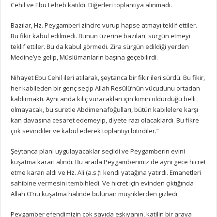
Cehil ve Ebu Leheb katıldı. Diğerleri toplantıya alınmadı.
Bazılar, Hz. Peygamberi zincire vurup hapse atmayı teklif ettiler.
Bu fikir kabul edilmedi. Bunun üzerine bazıları, sürgün etmeyi
teklif ettiler. Bu da kabul görmedi. Zira sürgün edildiği yerden
Medine’ye gelip, Müslümanların başına geçebilirdi.
Nihayet Ebu Cehil ileri atılarak, şeytanca bir fikir ileri sürdü. Bu fikir,
her kabileden bir genç seçip Allah Resûlü’nün vücudunu ortadan
kaldırmaktı. Aynı anda kılıç vuracakları için kimin öldürdüğü belli
olmayacak, bu suretle Abdimenafoğulları, bütün kabilelere karşı
kan davasına cesaret edemeyip, diyete razı olacaklardı. Bu fikre
çok sevindiler ve kabul ederek toplantıyı bitirdiler.”
Şeytanca planı uygulayacaklar seçildi ve Peygamberin evini
kuşatma kararı alındı. Bu arada Peygamberimiz de aynı gece hicret
etme kararı aldı ve Hz. Ali (a.s.)’ı kendi yatağına yatırdı. Emanetleri
sahibine vermesini tembihledi. Ve hicret için evinden çıktığında
Allah O’nu kuşatma halinde bulunan müşriklerden gizledi.
Peygamber efendimizin çok sayıda eşkıyanın, katilin bir araya