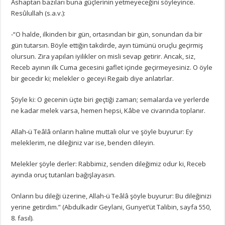
Ashaptan bazıları buna güçlerinin yetmeyeceğini söyleyince.
Resûlullah (s.a.v.):
-“O halde, ilkinden bir gün, ortasından bir gün, sonundan da bir
gün tutarsın. Böyle ettiğin takdirde, ayın tümünü oruçlu geçirmiş
olursun. Zira yapılan iyilikler on misli sevap getirir. Ancak, siz,
Receb ayının ilk Cuma gecesini gaflet içinde geçirmeyesiniz. O öyle
bir gecedir ki; melekler o geceyi Regaib diye anlatırlar.
Şöyle ki: O gecenin üçte biri geçtiği zaman; semalarda ve yerlerde
ne kadar melek varsa, hemen hepsi, Kâbe ve civarında toplanır.
Allah-ü Teâlâ onların haline muttali olur ve şöyle buyurur: Ey
meleklerim, ne dileğiniz var ise, benden dileyin.
Melekler şöyle derler: Rabbimiz, senden dileğimiz odur ki, Receb
ayında oruç tutanları bağışlayasın.
Onların bu dileği üzerine, Allah-ü Teâlâ şöyle buyurur: Bu dileğinizi
yerine getirdim.” (Abdulkadir Geylani, Gunyet’üt Talibin, sayfa 550,
8. fasıl).