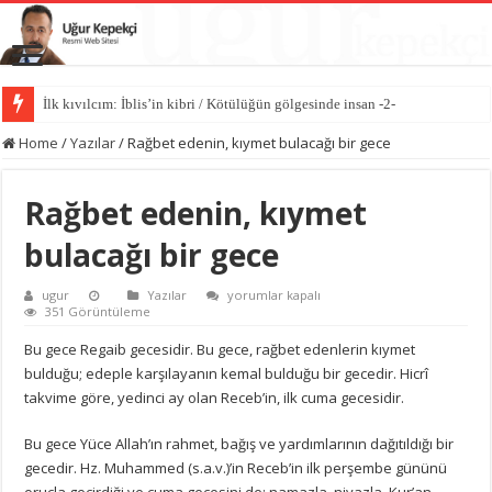
İlk kıvılcım: İblis’in kibri / Kötülüğün gölgesinde insan -2-
Kötülüğün anatomisi / Kötülüğün gölgesinde insan -1-
Home
/
Yazılar
/
Rağbet edenin, kıymet bulacağı bir gece
Rağbet edenin, kıymet
bulacağı bir gece
Rağbet
ugur
Yazılar
yorumlar kapalı
edenin,
351 Görüntüleme
kıymet
bulacağı
Bu gece Regaib gecesidir. Bu gece, rağbet edenlerin kıymet
bir
bulduğu; edeple karşılayanın kemal bulduğu bir gecedir. Hicrî
gece
için
takvime göre, yedinci ay olan Receb’in, ilk cuma gecesidir.
Bu gece Yüce Allah’ın rahmet, bağış ve yardımlarının dağıtıldığı bir
gecedir. Hz. Muhammed (s.a.v.)’in Receb’in ilk perşembe gününü
oruçla geçirdiği ve cuma gecesini de; namazla, niyazla, Kur’an