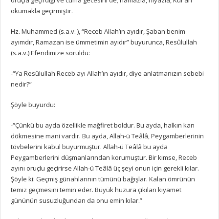
okumakla geçirmiştir.
Hz. Muhammed (s.a.v. ), “Receb Allah’ın ayıdır, Şaban benim
ayımdır, Ramazan ise ümmetimin ayıdır” buyurunca, Resûlullah
(s.a.v.) Efendimize soruldu:
-“Ya Resûlullah Receb ayı Allah’ın ayıdır, diye anlatmanızın sebebi
nedir?”
Şöyle buyurdu:
-“Çünkü bu ayda özellikle mağfiret boldur. Bu ayda, halkın kan
dökmesine mani vardır. Bu ayda, Allah-ü Teâlâ, Peygamberlerinin
tövbelerini kabul buyurmuştur. Allah-ü Teâlâ bu ayda
Peygamberlerini düşmanlarından korumuştur. Bir kimse, Receb
ayını oruçlu geçirirse Allah-ü Teâlâ üç şeyi onun için gerekli kılar.
Şöyle ki: Geçmiş günahlarının tümünü bağışlar. Kalan ömrünün
temiz geçmesini temin eder. Büyük huzura çıkılan kıyamet
gününün susuzluğundan da onu emin kılar.”