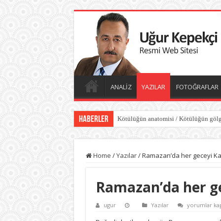
ANALİZ
YAZILAR
FOTOĞRAFLAR
Haberler
Kötülüğün anatomisi / Kötülüğün gölg
Dünyayı değiştiren sessiz güç iyiliktir
Home
/
Yazılar
/
Ramazan’da her geceyi Ka
Ramazan’da her ge
Ramazan’da
ugur
Yazılar
yorumlar kap
her
geceyi