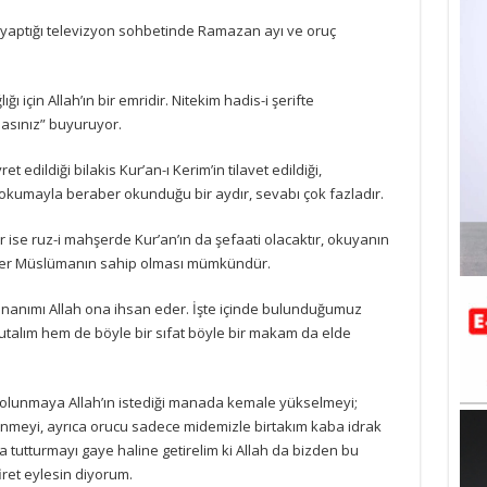
 yaptığı televizyon sohbetinde Ramazan ayı ve oruç
ı için Allah’ın bir emridir. Nitekim hadis-i şerifte
asınız” buyuruyor.
edildiği bilakis Kur’an-ı Kerim’in tilavet edildiği,
lı okumayla beraber okunduğu bir aydır, sevabı çok fazladır.
r ise ruz-i mahşerde Kur’an’ın da şefaati olacaktır, okuyanın
de her Müslümanın sahip olması mümkündür.
nanımı Allah ona ihsan eder. İşte içinde bulunduğumuz
lım hem de böyle bir sıfat böyle bir makam da elde
 olunmaya Allah’ın istediği manada kemale yükselmeyi;
nmeyi, ayrıca orucu sadece midemizle birtakım kaba idrak
a tutturmayı gaye haline getirelim ki Allah da bizden bu
iret eylesin diyorum.