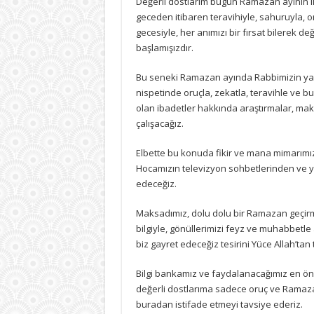
Değerli dostlarım bugün Ramazan ayının il
Kadir
geceden itibaren teravihiyle, sahuruyla, 
Gecesi
bilmek
gecesiyle, her anımızı bir fırsat bilerek d
için
başlamışızdır.
Bu seneki Ramazan ayında Rabbimizin ya
nispetinde oruçla, zekatla, teravihle ve bu
olan ibadetler hakkında araştırmalar, mak
çalışacağız.
Elbette bu konuda fikir ve mana mimarımız
Hocamızın televizyon sohbetlerinden ve y
edeceğiz.
Maksadımız, dolu dolu bir Ramazan geçirme
bilgiyle, gönüllerimizi feyz ve muhabbetle
biz gayret edeceğiz tesirini Yüce Allah’tan
Bilgi bankamız ve faydalanacağımız en öne
değerli dostlarıma sadece oruç ve Ramaza
buradan istifade etmeyi tavsiye ederiz.