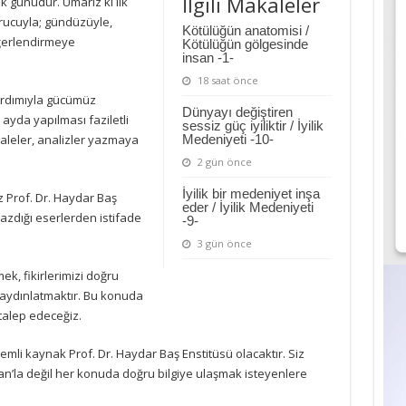
İlgili Makaleler
k günüdür. Umarız ki ilk
orucuyla; gündüzüyle,
Kötülüğün anatomisi /
eğerlendirmeye
Kötülüğün gölgesinde
insan -1-
18 saat önce
rdımıyla gücümüz
Dünyayı değiştiren
 ayda yapılması faziletli
sessiz güç iyiliktir / İyilik
aleler, analizler yazmaya
Medeniyeti -10-
2 gün önce
İyilik bir medeniyet inşa
 Prof. Dr. Haydar Baş
eder / İyilik Medeniyeti
azdığı eserlerden istifade
-9-
3 gün önce
k, fikirlerimizi doğru
 aydınlatmaktır. Bu konuda
 talep edeceğiz.
mli kaynak Prof. Dr. Haydar Baş Enstitüsü olacaktır. Siz
n’la değil her konuda doğru bilgiye ulaşmak isteyenlere