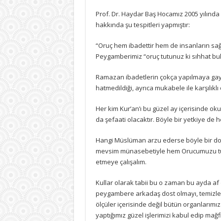
Prof. Dr. Haydar Baş Hocamız 2005 yılında
hakkında şu tespitleri yapmıştır:
“Oruç hem ibadettir hem de insanların sağlığ
Peygamberimiz “oruç tutunuz ki sıhhat bul
Ramazan ibadetlerin çokça yapılmaya gayret 
hatmedildiği, ayrıca mukabele ile karşılık
Her kim Kur’an’ı bu güzel ay içerisinde oku
da şefaati olacaktır. Böyle bir yetkiye 
Hangi Müslüman arzu ederse böyle bir do
mevsim münasebetiyle hem Orucumuzu tuta
etmeye çalışalım.
Kullar olarak tabii bu o zaman bu ayda af
peygambere arkadaş dost olmayı, temizle
ölçüler içerisinde değil bütün organlarımız
yaptığımız güzel işlerimizi kabul edip mağf