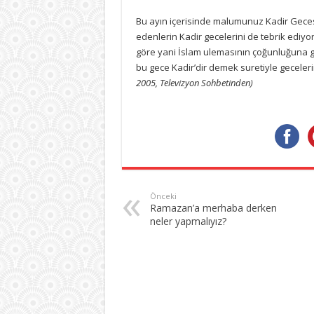
Bu ayın içerisinde malumunuz Kadir Gecesi
edenlerin Kadir gecelerini de tebrik edi
göre yani İslam ulemasının çoğunluğuna g
bu gece Kadir’dir demek suretiyle geceler
2005, Televizyon Sohbetinden)
Önceki
Ramazan’a merhaba derken
neler yapmalıyız?