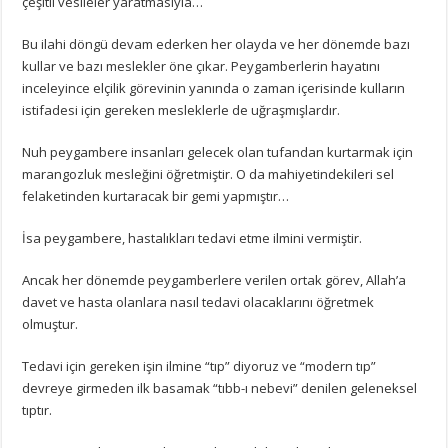
çeşitli vesileler yaratmasıyla…
Bu ilahi döngü devam ederken her olayda ve her dönemde bazı
kullar ve bazı meslekler öne çıkar. Peygamberlerin hayatını
inceleyince elçilik görevinin yanında o zaman içerisinde kulların
istifadesi için gereken mesleklerle de uğraşmışlardır.
Nuh peygambere insanları gelecek olan tufandan kurtarmak için
marangozluk mesleğini öğretmiştir. O da mahiyetindekileri sel
felaketinden kurtaracak bir gemi yapmıştır…
İsa peygambere, hastalıkları tedavi etme ilmini vermiştir.
Ancak her dönemde peygamberlere verilen ortak görev, Allah’a
davet ve hasta olanlara nasıl tedavi olacaklarını öğretmek
olmuştur.
Tedavi için gereken işin ilmine “tıp” diyoruz ve “modern tıp”
devreye girmeden ilk basamak “tıbb-ı nebevi” denilen geleneksel
tıptır.