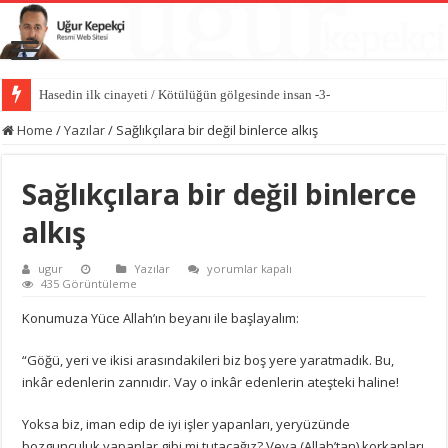
Hasedin ilk cinayeti / Kötülüğün gölgesinde insan -3-
Home
/
Yazılar
/
Sağlıkçılara bir değil binlerce alkış
Sağlıkçılara bir değil binlerce
alkış
Sağlıkçılara
ugur
Yazılar
yorumlar kapalı
bir
435 Görüntüleme
değil
binlerce
Konumuza Yüce Allah’ın beyanı ile başlayalım:
alkış
için
“Göğü, yeri ve ikisi arasındakileri biz boş yere yaratmadık. Bu,
inkâr edenlerin zannıdır. Vay o inkâr edenlerin ateşteki haline!
Yoksa biz, iman edip de iyi işler yapanları, yeryüzünde
bozgunculuk yapanlar gibi mi tutacağız? Veya (Allah’tan) korkanları