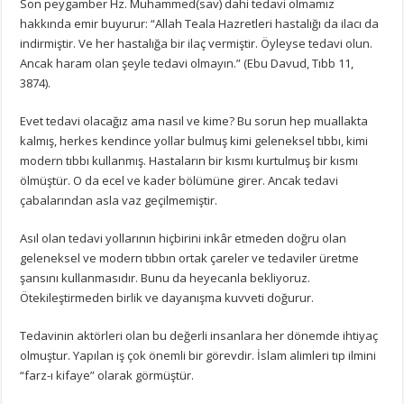
Son peygamber Hz. Muhammed(sav) dahi tedavi olmamız
hakkında emir buyurur: “Allah Teala Hazretleri hastalığı da ilacı da
indirmiştir. Ve her hastalığa bir ilaç vermiştir. Öyleyse tedavi olun.
Ancak haram olan şeyle tedavi olmayın.” (Ebu Davud, Tıbb 11,
3874).
Evet tedavi olacağız ama nasıl ve kime? Bu sorun hep muallakta
kalmış, herkes kendince yollar bulmuş kimi geleneksel tıbbı, kimi
modern tıbbı kullanmış. Hastaların bir kısmı kurtulmuş bir kısmı
ölmüştür. O da ecel ve kader bölümüne girer. Ancak tedavi
çabalarından asla vaz geçilmemiştir.
Asıl olan tedavi yollarının hiçbirini inkâr etmeden doğru olan
geleneksel ve modern tıbbın ortak çareler ve tedaviler üretme
şansını kullanmasıdır. Bunu da heyecanla bekliyoruz.
Ötekileştirmeden birlik ve dayanışma kuvveti doğurur.
Tedavinin aktörleri olan bu değerli insanlara her dönemde ihtiyaç
olmuştur. Yapılan iş çok önemli bir görevdir. İslam alimleri tıp ilmini
“farz-ı kifaye” olarak görmüştür.