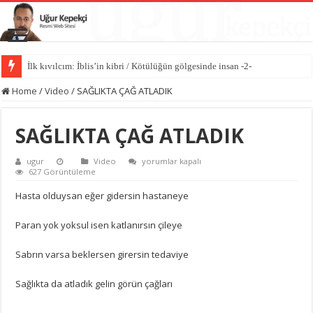
İlk kıvılcım: İblis’in kibri / Kötülüğün gölgesinde insan -2-
Kötülüğün anatomisi / Kötülüğün gölgesinde insan -1-
Home
/
Video
/
SAĞLIKTA ÇAĞ ATLADIK
SAĞLIKTA ÇAĞ ATLADIK
SAĞLIKTA
ugur
Video
yorumlar kapalı
ÇAĞ
627 Görüntüleme
ATLADIK
için
Hasta olduysan eğer gidersin hastaneye
Paran yok yoksul isen katlanırsın çileye
Sabrın varsa beklersen girersin tedaviye
Sağlıkta da atladık gelin görün çağları