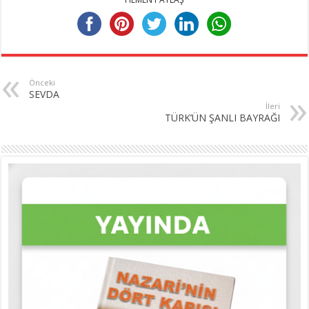
Önceki
SEVDA
İleri
TÜRK’ÜN ŞANLI BAYRAĞI