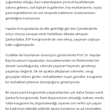
çoğunlukta olduğu, bazı vatandaşların yöresel kıyafetleriyle
salona gelmesi, sivil toplum örgütlerinin, köy muhtarlarının, siyasi
parti teşkilatlarının en üst seviyede katılımının önemsenmesi
gerektiğine inanıyorum.
Yapılan konuşmalarda da dile getirildiği gibi dün Çanakkale’de
omuz omuza savaşan etnik farklılıkları dikkate almayan
Şanlıurfalılar, BTP kongresinde de cem olmuş, yaşanan coşkuya
katkı sağlamışlardır.
Özellikle de hazırlanan sinevizyon gösterisinde Prof. Dr. Haydar
Baş hocamızın hayatından, mücadelesinden ve fikirlerinden bir
demek sunulduğunda, salonda yaşanan heyecan; görülmeyi,
yaşamayı değerdi. Sık sık ayakta alkışlanan sahneler, sevgi
gözyaşları döken gözler, muhabbetten coşan gönüller, kongrenin
bir muhabbet şölenine dönüştüğünü gösteriyordu.
Bir siyasi parti kongresinde yaşananlardan çok daha fazlası vardı
Şanlıurfa kongresinde. Rant düşüncesinin olmadığı; makam, mevki,
rütbe kaygısının hiç düşünülmediği; siyaseti son nefes için yapan
bir kadronun etkinliği şeklinde geçen kongreye ne ad vereceğimi