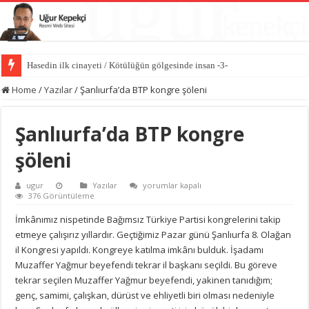
Hasedin ilk cinayeti / Kötülüğün gölgesinde insan -3-
Home
/
Yazılar
/
Şanlıurfa’da BTP kongre şöleni
Şanlıurfa’da BTP kongre
şöleni
Şanlıurfa’da
ugur
Yazılar
yorumlar kapalı
BTP
376 Görüntüleme
kongre
şöleni
İmkânımız nispetinde Bağımsız Türkiye Partisi kongrelerini takip
için
etmeye çalışırız yıllardır. Geçtiğimiz Pazar günü Şanlıurfa 8. Olağan
il Kongresi yapıldı. Kongreye katılma imkânı bulduk. İşadamı
Muzaffer Yağmur beyefendi tekrar il başkanı seçildi. Bu göreve
tekrar seçilen Muzaffer Yağmur beyefendi, yakinen tanıdığım;
genç, samimi, çalışkan, dürüst ve ehliyetli biri olması nedeniyle