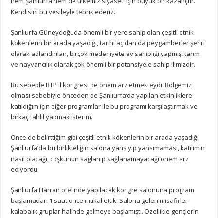
hem Şanlıurfa hem de ülkemiz siyaseti için büyük bir kazançtır.
Kendisini bu vesileyle tebrik ederiz.
Şanlıurfa Güneydoğuda önemli bir yere sahip olan çeşitli etnik
kökenlerin bir arada yaşadığı, tarihi açıdan da peygamberler şehri
olarak adlandırılan, birçok medeniyete ev sahipliği yapmış, tarım
ve hayvancılık olarak çok önemli bir potansiyele sahip ilimizdir.
Bu sebeple BTP il kongresi de önem arz etmekteydi. Bölgemiz
olması sebebiyle önceden de Şanlıurfa’da yapılan etkinliklere
katıldığım için diğer programlar ile bu programı karşılaştırmak ve
birkaç tahlil yapmak isterim.
Önce de belirttiğim gibi çeşitli etnik kökenlerin bir arada yaşadığı
Şanlıurfa’da bu birlikteliğin salona yansıyıp yansımaması, katılımın
nasıl olacağı, coşkunun sağlanıp sağlanamayacağı önem arz
ediyordu.
Şanlıurfa Harran otelinde yapılacak kongre salonuna program
başlamadan 1 saat önce intikal ettik. Salona gelen misafirler
kalabalık gruplar halinde gelmeye başlamıştı. Özellikle gençlerin