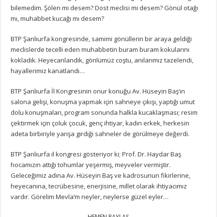
bilemedim. Şölen mi desem? Dost meclisi mi desem? Gönül otağı
mı, muhabbet kucağı mı desem?
BTP Şanlıurfa kongresinde, samimi gönüllerin bir araya geldiği
meclislerde tecelli eden muhabbetin buram buram kokularını
kokladık. Heyecanlandık, gönlümüz coştu, anılarımız tazelendi,
hayallerimiz kanatlandı…
BTP Şanlıurfa İl Kongresinin onur konuğu Av. Hüseyin Baş’ın
salona gelişi, konuşma yapmak için sahneye çıkışı, yaptığı umut
dolu konuşmaları, program sonunda halkla kucaklaşması; resim
çektirmek için çoluk çocuk, genç ihtiyar, kadın erkek, herkesin
adeta birbiriyle yarışa girdiği sahneler de görülmeye değerdi.
BTP Şanlıurfa il kongresi gösteriyor ki; Prof. Dr. Haydar Baş
hocamızın attığı tohumlar yeşermiş, meyveler vermiştir.
Geleceğimiz adına Av. Hüseyin Baş ve kadrosunun fikirlerine,
heyecanına, tecrübesine, enerjisine, millet olarak ihtiyacımız
vardır. Görelim Mevla’m neyler, neylerse güzel eyler…
HEMEN PAYLAŞ