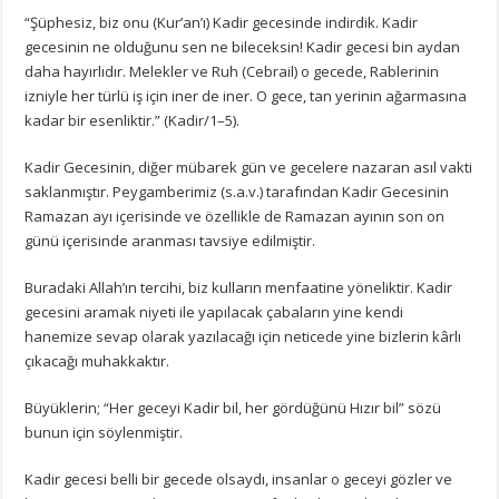
“Şüphesiz, biz onu (Kur’an’ı) Kadir gecesinde indirdik. Kadir
gecesinin ne olduğunu sen ne bileceksin! Kadir gecesi bin aydan
daha hayırlıdır. Melekler ve Ruh (Cebrail) o gecede, Rablerinin
izniyle her türlü iş için iner de iner. O gece, tan yerinin ağarmasına
kadar bir esenliktir.” (Kadir/1–5).
Kadir Gecesinin, diğer mübarek gün ve gecelere nazaran asıl vakti
saklanmıştır. Peygamberimiz (s.a.v.) tarafından Kadir Gecesinin
Ramazan ayı içerisinde ve özellikle de Ramazan ayının son on
günü içerisinde aranması tavsiye edilmiştir.
Buradaki Allah’ın tercihi, biz kulların menfaatine yöneliktir. Kadir
gecesini aramak niyeti ile yapılacak çabaların yine kendi
hanemize sevap olarak yazılacağı için neticede yine bizlerin kârlı
çıkacağı muhakkaktır.
Büyüklerin; “Her geceyi Kadir bil, her gördüğünü Hızır bil” sözü
bunun için söylenmiştir.
Kadir gecesi belli bir gecede olsaydı, insanlar o geceyi gözler ve