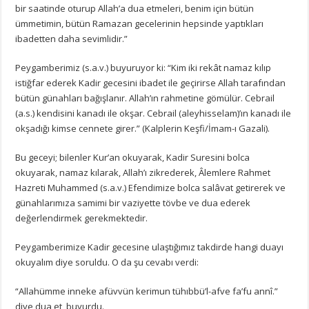
bir saatinde oturup Allah’a dua etmeleri, benim için bütün
ümmetimin, bütün Ramazan gecelerinin hepsinde yaptıkları
ibadetten daha sevimlidir.”
Peygamberimiz (s.a.v.) buyuruyor ki: “Kim iki rekât namaz kılıp
istiğfar ederek Kadir gecesini ibadet ile geçirirse Allah tarafından
bütün günahları bağışlanır. Allah’ın rahmetine gömülür. Cebrail
(a.s.) kendisini kanadı ile okşar. Cebrail (aleyhisselam)’ın kanadı ile
okşadığı kimse cennete girer.” (Kalplerin Keşfi/İmam-ı Gazali).
Bu geceyi; bilenler Kur’an okuyarak, Kadir Suresini bolca
okuyarak, namaz kılarak, Allah’ı zikrederek, Âlemlere Rahmet
Hazreti Muhammed (s.a.v.) Efendimize bolca salâvat getirerek ve
günahlarımıza samimi bir vaziyette tövbe ve dua ederek
değerlendirmek gerekmektedir.
Peygamberimize Kadir gecesine ulaştığımız takdirde hangi duayı
okuyalım diye soruldu. O da şu cevabı verdi:
“Allahümme inneke afüvvün kerimun tühıbbü’l-afve fa’fu annî.”
diye dua et, buyurdu.