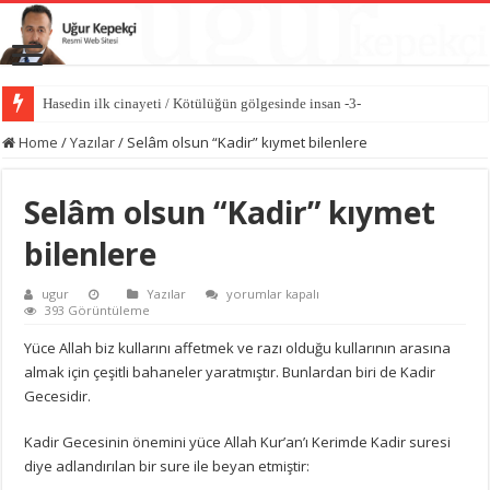
İlk kıvılcım: İblis’in kibri / Kötülüğün gölgesinde insan -2-
Home
/
Yazılar
/
Selâm olsun “Kadir” kıymet bilenlere
Selâm olsun “Kadir” kıymet
bilenlere
Selâm
ugur
Yazılar
yorumlar kapalı
olsun
393 Görüntüleme
“Kadir”
kıymet
Yüce Allah biz kullarını affetmek ve razı olduğu kullarının arasına
bilenlere
almak için çeşitli bahaneler yaratmıştır. Bunlardan biri de Kadir
için
Gecesidir.
Kadir Gecesinin önemini yüce Allah Kur’an’ı Kerimde Kadir suresi
diye adlandırılan bir sure ile beyan etmiştir: