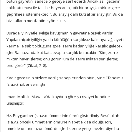
bütün gayretini sadece o geceye sarf ederdi. Ancak asıl gecenin
saklı tutulması ile tatlı bir heyecanla, tatlı bir arayışla birkaç gece
geçirilmesi istenmektedir. Bu arayış dahi kutsal bir arayıştır. Bu da
biz kulların menfaatine yöneliktir.
Burada iyi niyetle, iyiliğe kavuşmanın gayretine teşvik vardır.
Yapılan hiçbir iyiliğin ya da kötülüğün karşılıksız kalmayacağı ayet-i
kerime ile sabit olduğuna göre; zerre kadar iyiliğe karşılık gelecek
işler Ramazanda kat kat sevapla karşılık bulacaktır. “Kim, zerre
miktarı hayır işlerse; onu görür. Kim de zerre miktarı şer işlerse;
onu görür” (Zilzal, 7–8).
Kadir gecesinin bizlere veriliş sebeplerinden birini, yine Efendimiz
(s.a.v.) haber vermiştir:
İmam Malik’in Muvatta’da kaydına göre şu rivayet kendine
ulaşmıştır:
Hz. Peygamber (s.a.v.)’e ümmetinin ömrü gösterilmiş. Resûlullah
(s.a.v.), önceki ümmetlerin ömrüne nispetle kısa olduğu için,
amelde onların uzun ömürde işlediklerine yetişemezler diye bu