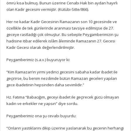
ömrü kısa bulmuş. Bunun üzerine Cenabı Hak bin aydan hayırlı
olan Kadir gecesini vermiştir. (Kütübi-Sitte/866).
Her ne kadar Kadir Gecesinin Ramazanın son 10 gecesinde ve
özellikle de tek günlerinde aranması tavsiye edilmişse de 27.
geceye rastladığı çok olmuştur. Bu sebeple Peygamberimizin şu
hadisine itibar edilerek islâm âleminde Ramazanın 27. Gecesi
Kadir Gecesi olarak değerlendirilmiştir.
Peygamberimiz (s.a.v.) buyuruyor ki:
“Kim Ramazan’ın yirmi yedinci gecesini sabaha kadar ibadet ile
geçirirse, bu benim nezdimde bütün Ramazan geceleri yapılan
gece ibadetinin hepsinden daha sevimlidir.”
Hz. Fatıma “Babacığım, geceyi ibadet ile geçirecek gücü olmayan
kadın ve erkekler ne yapsın” diye sordu.
Peygamberimiz ona şu cevabı buyurdu:
“Onların yastıklarını dikip üzerine yaslanarak bu gecenin herhangi