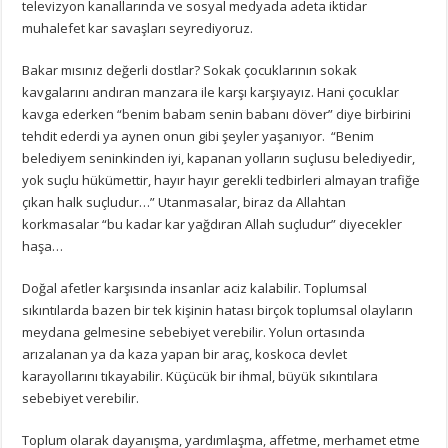
televizyon kanallarında ve sosyal medyada adeta iktidar
muhalefet kar savaşları seyrediyoruz.
Bakar mısınız değerli dostlar? Sokak çocuklarının sokak
kavgalarını andıran manzara ile karşı karşıyayız. Hani çocuklar
kavga ederken “benim babam senin babanı döver” diye birbirini
tehdit ederdi ya aynen onun gibi şeyler yaşanıyor. “Benim
belediyem seninkinden iyi, kapanan yolların suçlusu belediyedir,
yok suçlu hükümettir, hayır hayır gerekli tedbirleri almayan trafiğe
çıkan halk suçludur…” Utanmasalar, biraz da Allahtan
korkmasalar “bu kadar kar yağdıran Allah suçludur” diyecekler
haşa…
Doğal afetler karşısında insanlar aciz kalabilir. Toplumsal
sıkıntılarda bazen bir tek kişinin hatası birçok toplumsal olayların
meydana gelmesine sebebiyet verebilir. Yolun ortasında
arızalanan ya da kaza yapan bir araç, koskoca devlet
karayollarını tıkayabilir. Küçücük bir ihmal, büyük sıkıntılara
sebebiyet verebilir.
Toplum olarak dayanışma, yardımlaşma, affetme, merhamet etme