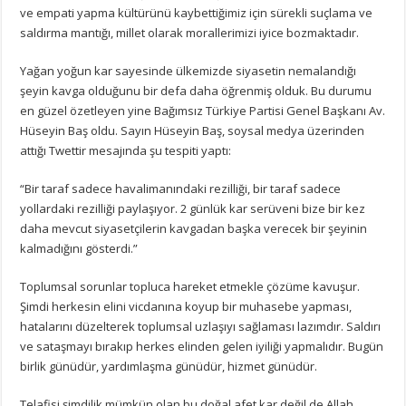
ve empati yapma kültürünü kaybettiğimiz için sürekli suçlama ve
saldırma mantığı, millet olarak morallerimizi iyice bozmaktadır.
Yağan yoğun kar sayesinde ülkemizde siyasetin nemalandığı
şeyin kavga olduğunu bir defa daha öğrenmiş olduk. Bu durumu
en güzel özetleyen yine Bağımsız Türkiye Partisi Genel Başkanı Av.
Hüseyin Baş oldu. Sayın Hüseyin Baş, soysal medya üzerinden
attığı Twettir mesajında şu tespiti yaptı:
“Bir taraf sadece havalimanındaki rezilliği, bir taraf sadece
yollardaki rezilliği paylaşıyor. 2 günlük kar serüveni bize bir kez
daha mevcut siyasetçilerin kavgadan başka verecek bir şeyinin
kalmadığını gösterdi.”
Toplumsal sorunlar topluca hareket etmekle çözüme kavuşur.
Şimdi herkesin elini vicdanına koyup bir muhasebe yapması,
hatalarını düzelterek toplumsal uzlaşıyı sağlaması lazımdır. Saldırı
ve sataşmayı bırakıp herkes elinden gelen iyiliği yapmalıdır. Bugün
birlik günüdür, yardımlaşma günüdür, hizmet günüdür.
Telafisi şimdilik mümkün olan bu doğal afet kar değil de Allah