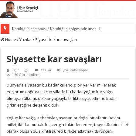
Kötülüğün anatomisi / Kötülüğün gölgesinde insan -1-
Home
/
Yazılar
/
Siyasette kar savaşları
Siyasette kar savaşları
Siyasette
ugur
Yazılar
yorumlar kapalı
kar
460 Görüntüleme
savaşları
için
Dünyada siyasetin bu kadar kirlendiği bir yer var mı? Merak
ediyorum doğrusu. Uzun yılladır bu kadar yoğun kar yağışı
olmayan ülkemizde, kar yağışıyla birlikte siyasettin ne kadar
çirkinleştiğine de şahit olduk.
Yoğun kar yağışı sebebiyle yaşananlar doğal bir afettir. Devlet
millet, iktidar muhalefet, zengin fakir demeden; topyekûn bir millet
olarak oluşan bu sıkıntılı süreci birlikte atlatmak dururken,