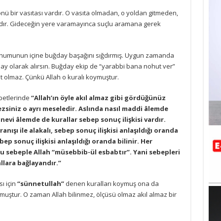
nü bir vasıtası vardır. O vasıta olmadan, o yoldan gitmeden,
ıdır. Gideceğin yere varamayınca suçlu aramana gerek
humunun içine buğday başağını sığdırmış. Uygun zamanda
ay olarak alırsın. Buğday ekip de “yarabbi bana nohut ver”
olmaz. Çünkü Allah o kuralı koymuştur.
betlerinde
“Allah’ın öyle akıl almaz gibi gördüğünüz
lmezsiniz o ayrı meseledir. Aslında nasıl maddi âlemde
anevi âlemde de kurallar sebep sonuç ilişkisi vardır.
nışı ile alakalı, sebep sonuç ilişkisi anlaşıldığı oranda
ep sonuç ilişkisi anlaşıldığı oranda bilinir. Her
 Bu sebeple Allah “müsebbib-ül esbabtır”. Yani sebepleri
llara bağlayandır.”
ı için
“sünnetullah”
denen kuralları koymuş ona da
uştur. O zaman Allah bilinmez, ölçüsü olmaz akıl almaz bir