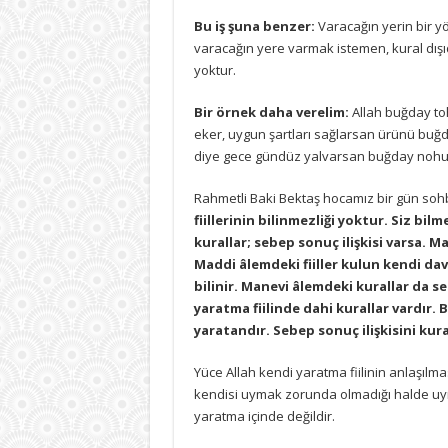
Bu iş şuna benzer:
Varacağın yerin bir yö
varacağın yere varmak istemen, kural dış
yoktur.
Bir örnek daha verelim:
Allah buğday to
eker, uygun şartları sağlarsan ürünü buğd
diye gece gündüz yalvarsan buğday nohut 
Rahmetli Baki Bektaş hocamız bir gün soh
fiillerinin bilinmezliği yoktur. Siz bi
kurallar; sebep sonuç ilişkisi varsa. M
Maddi âlemdeki fiiller kulun kendi davra
bilinir. Manevi âlemdeki kurallar da seb
yaratma fiilinde dahi kurallar vardır.
yaratandır. Sebep sonuç ilişkisini kura
Yüce Allah kendi yaratma fiilinin anlaşılmas
kendisi uymak zorunda olmadığı halde uym
yaratma içinde değildir.