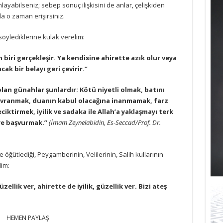
ayabilseniz; sebep sonuç ilişkisini de anlar, çelişkiden
 o zaman erişirsiniz.
öylediklerine kulak verelim:
biri gerçekleşir. Ya kendisine ahirette azık olur veya
k bir belayı geri çevirir.”
an günahlar şunlardır: Kötü niyetli olmak, batını
avranmak, duanın kabul olacağına inanmamak, farz
iktirmek, iyilik ve sadaka ile Allah’a yaklaşmayı terk
e başvurmak.”
(İmam Zeynelabidin, Es-Seccad/Prof. Dr.
 öğütlediği, Peygamberinin, Velilerinin, Salih kullarının
lim:
ellik ver, ahirette de iyilik, güzellik ver. Bizi ateş
HEMEN PAYLAŞ