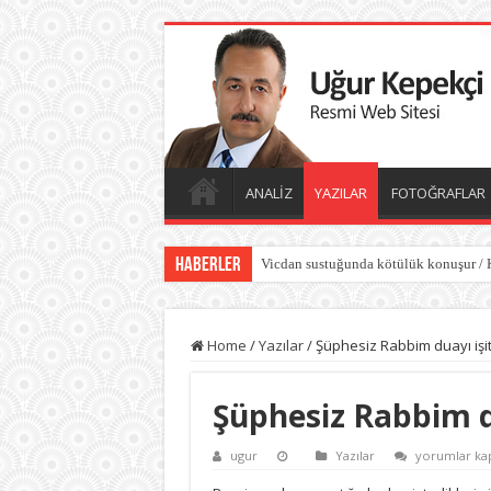
ANALİZ
YAZILAR
FOTOĞRAFLAR
Haberler
Vicdan sustuğunda kötülük konuşur / 
Hasedin ilk cinayeti / Kötülüğün gölge
Home
/
Yazılar
/
Şüphesiz Rabbim duayı işi
Şüphesiz Rabbim d
Şüphesiz
ugur
Yazılar
yorumlar kap
Rabbim
duayı