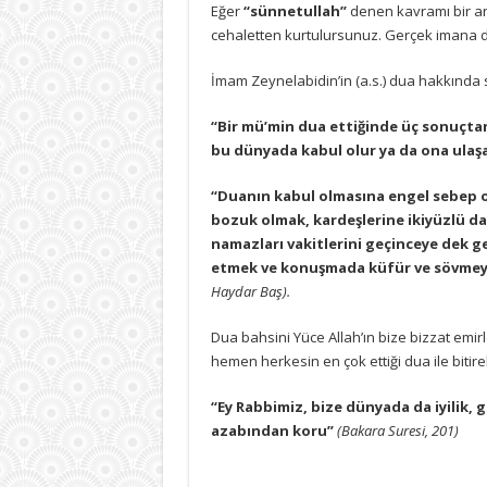
Eğer
“sünnetullah”
denen kavramı bir anl
cehaletten kurtulursunuz. Gerçek imana da
İmam Zeynelabidin’in (a.s.) dua hakkında s
“Bir mü’min dua ettiğinde üç sonuçtan 
bu dünyada kabul olur ya da ona ulaşaca
“Duanın kabul olmasına engel sebep ol
bozuk olmak, kardeşlerine ikiyüzlü d
namazları vakitlerini geçinceye dek gec
etmek ve konuşmada küfür ve sövmey
Haydar Baş).
Dua bahsini Yüce Allah’ın bize bizzat emirle
hemen herkesin en çok ettiği dua ile bitire
“Ey Rabbimiz, bize dünyada da iyilik, güz
azabından koru”
(Bakara Suresi, 201)