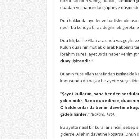
Bazı insanların yaptığı dualar, istedikleri 
işitendir
duadan ve inancından şüpheye düşmekte
için
Dua hakkında ayetler ve hadisler olması
nedir bu konuya biraz değinmek gerekmek
Dua fiili, kul ile Allah arasında vazgeçilmez b
Kulun duasının mutlak olarak Rabbimiz tara
İbrahim suresi ayet 39’da haber verilmişti
duayı işitendir.”
Duanın Yüce Allah tarafından işitilmekle k
konusunda da başka bir ayette şu şekilde h
“Şayet kullarım, sana benden sordula
yakınımdır. Bana dua edince, duacının
O halde onlar da benim davetime koşsu
gidebilsinler.”
(Bakara, 186).
Bu ayette nasıl bir kurallar zinciri, sebep 
giderse, Allah’ın davetine koşarsa, Onun du