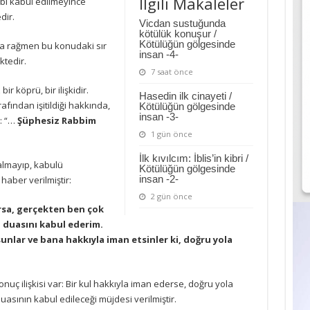
İlgili Makaleler
gibi kabul edilmeyince
dir.
Vicdan sustuğunda
kötülük konuşur /
Kötülüğün gölgesinde
na rağmen bu konudaki sır
insan -4-
tedir.
7 saat önce
ir köprü, bir ilişkidir.
Hasedin ilk cinayeti /
fından işitildiği hakkında,
Kötülüğün gölgesinde
insan -3-
r: “…
Şüphesiz Rabbim
1 gün önce
İlk kıvılcım: İblis’in kibri /
almayıp, kabulü
Kötülüğün gölgesinde
insan -2-
aber verilmiştir:
2 gün önce
rsa, gerçekten ben çok
 duasını kabul ederim.
nlar ve bana hakkıyla iman etsinler ki, doğru yola
sonuç ilişkisi var: Bir kul hakkıyla iman ederse, doğru yola
asının kabul edileceği müjdesi verilmiştir.