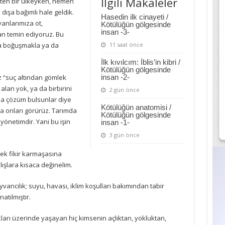
İlgili Makaleler
eten bir ülkeyken, hemen
ışa bağımlı hale geldik.
Hasedin ilk cinayeti /
vanlarımıza ot,
Kötülüğün gölgesinde
insan -3-
an temin ediyoruz. Bu
da boğuşmakla ya da
11 saat önce
İlk kıvılcım: İblis’in kibri /
Kötülüğün gölgesinde
z “suç altından gömlek
insan -2-
lan yok, ya da birbirini
2 gün önce
za çözüm bulsunlar diye
Kötülüğün anatomisi /
a onları görürüz. Tarımda
Kötülüğün gölgesinde
yönetimdir. Yani bu işin
insan -1-
3 gün önce
ek fikir karmaşasına
lışlara kısaca değinelim.
vancılık; suyu, havası, iklim koşulları bakımından tabir
tılmıştır.
akları üzerinde yaşayan hiç kimsenin açlıktan, yokluktan,