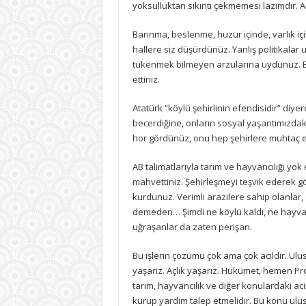
yoksulluktan sıkıntı çekmemesi lazımdır. A
Barınma, beslenme, huzur içinde, varlık i
hallere siz düşürdünüz. Yanlış politikalar 
tükenmek bilmeyen arzularına uydunuz. En 
ettiniz.
Atatürk “köylü şehirlinin efendisidir” diye
becerdiğine, onların sosyal yaşantımızdak
hor gördünüz, onu hep şehirlere muhtaç ett
AB talimatlarıyla tarım ve hayvancılığı yo
mahvettiniz. Şehirleşmeyi teşvik ederek göç
kurdunuz. Verimli arazilere sahip olanlar, a
demeden… Şimdi ne köylü kaldı, ne hayvanc
uğraşanlar da zaten perişan.
Bu işlerin çözümü çok ama çok acildir. Ulus
yaşarız. Açlık yaşarız. Hükümet, hemen Pr
tarım, hayvancılık ve diğer konulardaki aci
kurup yardım talep etmelidir. Bu konu ulus