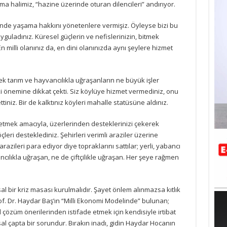
ma halimiz, “hazine üzerinde oturan dilencileri” andırıyor.
çinde yaşama hakkını yönetenlere vermişiz. Öyleyse bizi bu
uyguladınız. Küresel güçlerin ve nefislerinizin, bitmek
milli olanınız da, en dini olanınızda aynı şeylere hizmet
rek tarım ve hayvancılıkla uğraşanların ne büyük işler
i önemine dikkat çekti. Siz köylüye hizmet vermediniz, onu
iniz. Bir de kalktınız köyleri mahalle statüsüne aldınız.
k etmek amacıyla, üzerlerinden desteklerinizi çekerek
leri desteklediniz. Şehirleri verimli araziler üzerine
razileri para ediyor diye topraklarını sattılar; yerli, yabancı
ılıkla uğraşan, ne de çiftçilikle uğraşan. Her şeye rağmen
al bir kriz masası kurulmalıdır. Şayet önlem alınmazsa kıtlık
of. Dr. Haydar Baş’ın “Milli Ekonomi Modelinde” bulunan;
l çözüm önerilerinden istifade etmek için kendisiyle irtibat
al çapta bir sorundur. Bırakın inadı, gidin Haydar Hocanın