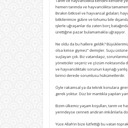
Tarım ve hayvancılıkta kendini kendine y
halimiz
hemen tarımda ve hayvancılıkta tamamen d
için
Bırakın bitkisel ve hayvansal gıdaları; hay
bitkilerimize gübre ve tohumu bile dışarıd
işlerle uğraşanlar da zaten borç batağın
ürettiğine pazar bulamamakla uğraşıyor.
Ne oldu da bu hallere geldik? Büyüklerimi
olsa kimse giymez” demişler. Suçu üstüne a
suçlayan çok. Biz vatandaşız, sorunlarımı
yöneticiler seçeriz ve çözüm noktasında d
ve hayvancılıktaki sorunun kaynağı yanlış 
birinci derede sorumlusu hükümetlerdir.
Öyle rakamsal ya da teknik konulara girer
gerek yoktur. Düz bir mantıkla yapılan yan
Bizim ülkemiz yaşam koşulları, tarım ve hay
yerindeyse cenneti andıran imkânlarla dona
Yüce Allah’ın bize lütfettiği bu vatan topr