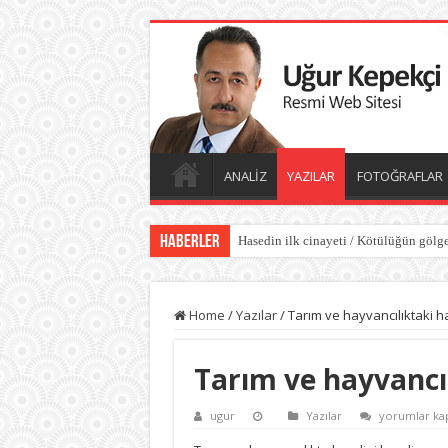
ANALİZ
YAZILAR
FOTOĞRAFLAR
Haberler
Hasedin ilk cinayeti / Kötülüğün gölge
Home
/
Yazılar
/
Tarım ve hayvancılıktaki h
Tarım ve hayvancıl
Tarım
ugur
Yazılar
yorumlar kap
ve
hayvancılıkta