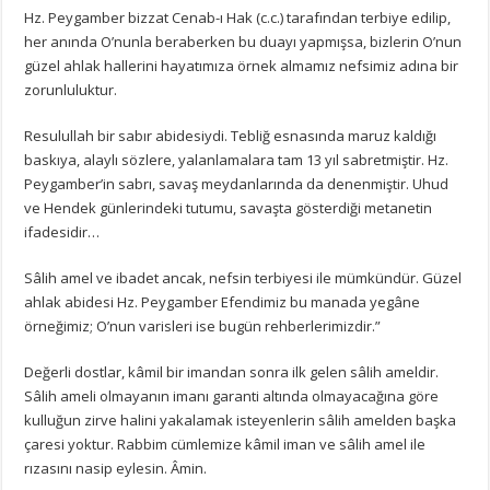
Hz. Peygamber bizzat Cenab-ı Hak (c.c.) tarafından terbiye edilip,
her anında O’nunla beraberken bu duayı yapmışsa, bizlerin O’nun
güzel ahlak hallerini hayatımıza örnek almamız nefsimiz adına bir
zorunluluktur.
Resulullah bir sabır abidesiydi. Tebliğ esnasında maruz kaldığı
baskıya, alaylı sözlere, yalanlamalara tam 13 yıl sabretmiştir. Hz.
Peygamber’in sabrı, savaş meydanlarında da denenmiştir. Uhud
ve Hendek günlerindeki tutumu, savaşta gösterdiği metanetin
ifadesidir…
Sâlih amel ve ibadet ancak, nefsin terbiyesi ile mümkündür. Güzel
ahlak abidesi Hz. Peygamber Efendimiz bu manada yegâne
örneğimiz; O’nun varisleri ise bugün rehberlerimizdir.”
Değerli dostlar, kâmil bir imandan sonra ilk gelen sâlih ameldir.
Sâlih ameli olmayanın imanı garanti altında olmayacağına göre
kulluğun zirve halini yakalamak isteyenlerin sâlih amelden başka
çaresi yoktur. Rabbim cümlemize kâmil iman ve sâlih amel ile
rızasını nasip eylesin. Âmin.