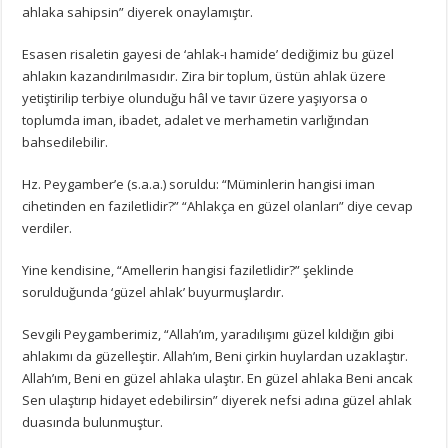
ahlaka sahipsin” diyerek onaylamıştır.
Esasen risaletin gayesi de ‘ahlak-ı hamide’ dediğimiz bu güzel
ahlakın kazandırılmasıdır. Zira bir toplum, üstün ahlak üzere
yetiştirilip terbiye olunduğu hâl ve tavır üzere yaşıyorsa o
toplumda iman, ibadet, adalet ve merhametin varlığından
bahsedilebilir.
Hz. Peygamber’e (s.a.a.) soruldu: “Müminlerin hangisi iman
cihetinden en faziletlidir?” “Ahlakça en güzel olanları” diye cevap
verdiler.
Yine kendisine, “Amellerin hangisi faziletlidir?” şeklinde
sorulduğunda ‘güzel ahlak’ buyurmuşlardır.
Sevgili Peygamberimiz, “Allah’ım, yaradılışımı güzel kıldığın gibi
ahlakımı da güzelleştir. Allah’ım, Beni çirkin huylardan uzaklaştır.
Allah’ım, Beni en güzel ahlaka ulaştır. En güzel ahlaka Beni ancak
Sen ulaştırıp hidayet edebilirsin” diyerek nefsi adına güzel ahlak
duasında bulunmuştur.