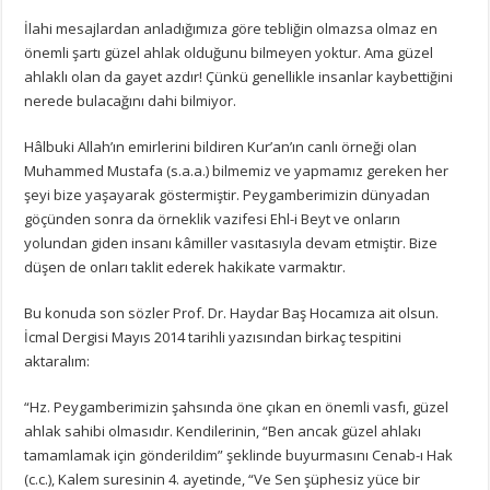
İlahi mesajlardan anladığımıza göre tebliğin olmazsa olmaz en
önemli şartı güzel ahlak olduğunu bilmeyen yoktur. Ama güzel
ahlaklı olan da gayet azdır! Çünkü genellikle insanlar kaybettiğini
nerede bulacağını dahi bilmiyor.
Hâlbuki Allah’ın emirlerini bildiren Kur’an’ın canlı örneği olan
Muhammed Mustafa (s.a.a.) bilmemiz ve yapmamız gereken her
şeyi bize yaşayarak göstermiştir. Peygamberimizin dünyadan
göçünden sonra da örneklik vazifesi Ehl-i Beyt ve onların
yolundan giden insanı kâmiller vasıtasıyla devam etmiştir. Bize
düşen de onları taklit ederek hakikate varmaktır.
Bu konuda son sözler Prof. Dr. Haydar Baş Hocamıza ait olsun.
İcmal Dergisi Mayıs 2014 tarihli yazısından birkaç tespitini
aktaralım:
“Hz. Peygamberimizin şahsında öne çıkan en önemli vasfı, güzel
ahlak sahibi olmasıdır. Kendilerinin, “Ben ancak güzel ahlakı
tamamlamak için gönderildim” şeklinde buyurmasını Cenab-ı Hak
(c.c.), Kalem suresinin 4. ayetinde, “Ve Sen şüphesiz yüce bir