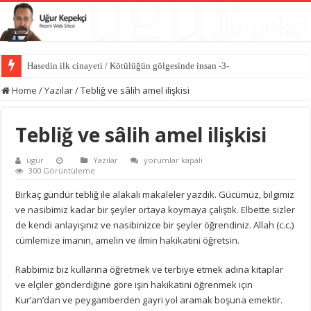
Hasedin ilk cinayeti / Kötülüğün gölgesinde insan -3-
İlk kıvılcım: İblis’in kibri / Kötülüğün gölgesinde insan -2-
Home
/
Yazılar
/
Tebliğ ve sâlih amel ilişkisi
Tebliğ ve sâlih amel ilişkisi
Tebliğ
ugur
Yazılar
yorumlar kapalı
ve
300 Görüntüleme
sâlih
amel
Birkaç gündür tebliğ ile alakalı makaleler yazdık. Gücümüz, bilgimiz
ilişkisi
ve nasibimiz kadar bir şeyler ortaya koymaya çalıştık. Elbette sizler
için
de kendi anlayışınız ve nasibinizce bir şeyler öğrendiniz. Allah (c.c.)
cümlemize imanın, amelin ve ilmin hakikatini öğretsin.
Rabbimiz biz kullarına öğretmek ve terbiye etmek adına kitaplar
ve elçiler gönderdiğine göre işin hakikatini öğrenmek için
Kur’an’dan ve peygamberden gayri yol aramak boşuna emektir.