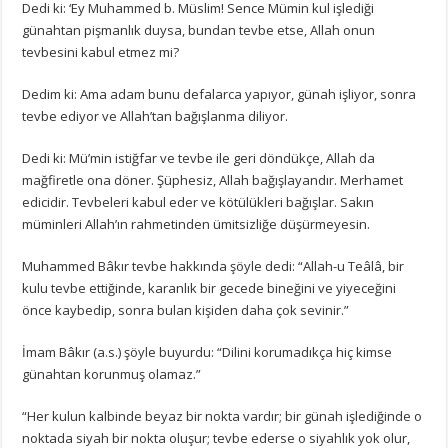
Dedi ki: ‘Ey Muhammed b. Müslim! Sence Mümin kul işlediği
günahtan pişmanlık duysa, bundan tevbe etse, Allah onun
tevbesini kabul etmez mi?
Dedim ki: Ama adam bunu defalarca yapıyor, günah işliyor, sonra
tevbe ediyor ve Allah’tan bağışlanma diliyor.
Dedi ki: Mü’min istiğfar ve tevbe ile geri döndükçe, Allah da
mağfiretle ona döner. Şüphesiz, Allah bağışlayandır. Merhamet
edicidir. Tevbeleri kabul eder ve kötülükleri bağışlar. Sakın
müminleri Allah’ın rahmetinden ümitsizliğe düşürmeyesin.
Muhammed Bâkır tevbe hakkında şöyle dedi: “Allah-u Teâlâ, bir
kulu tevbe ettiğinde, karanlık bir gecede bineğini ve yiyeceğini
önce kaybedip, sonra bulan kişiden daha çok sevinir.”
İmam Bâkır (a.s.) şöyle buyurdu: “Dilini korumadıkça hiç kimse
günahtan korunmuş olamaz.”
“Her kulun kalbinde beyaz bir nokta vardır; bir günah işlediğinde o
noktada siyah bir nokta oluşur; tevbe ederse o siyahlık yok olur,