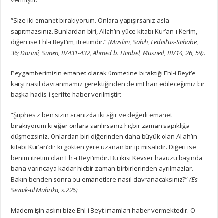
“Size iki emanet bırakıyorum. Onlara yapışırsanız asla
sapıtmazsınız. Bunlardan biri, Allah’ın yüce kitabı Kur’an-ı Kerim,
diğeri ise Ehl-i Beyt’im, ıtretimdir.”
(Müslim, Sahih, Fedail’us-Sahabe,
36; Darimî, Sünen, II/431-432; Ahmed b. Hanbel, Müsned, III/14, 26, 59).
Peygamberimizin emanet olarak ümmetine bıraktığı Ehl-i Beyt’e
karşı nasıl davranmamız gerektiğinden de imtihan edileceğimiz bir
başka hadis-i şerifte haber verilmiştir:
“Şüphesiz ben sizin aranızda iki ağır ve değerli emanet
bırakıyorum ki eğer onlara sarılırsanız hiçbir zaman sapıklığa
düşmezsiniz. Onlardan biri diğerinden daha büyük olan Allah’ın
kitabı Kur’an’dır ki gökten yere uzanan bir ip misalidir. Diğeri ise
benim ıtretim olan Ehl-i Beyt’imdir. Bu ikisi Kevser havuzu başında
bana varıncaya kadar hiçbir zaman birbirlerinden ayrılmazlar.
Bakın benden sonra bu emanetlere nasıl davranacaksınız?”
(Es-
Sevaik-ul Muhrika, s.226)
Madem işin aslını bize Ehl-i Beyt imamları haber vermektedir. O