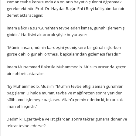
zaman tevbe konusunda da onların hayat ölçülerini öğrenmek
gerekmektedir. Prof. Dr. Haydar Baş’ın Ehl-i Beyt külliyatından bir
demet aktaracağım:
İmam Bâkır (a.s.) “Günahtan tevbe eden kimse, günah işlememiş
gibidir.” Hadisini aktararak şöyle buyuruyor:
“Mümin insan, mümin kardeşini yetmiş kere bir günahı işlerken
görse dahi o günahı örtmesi, başkalarından gizlemesi farzdır.”
İmam Muhammed Bakır ile Muhammed b. Müslim arasında geçen
bir sohbeti aktaralım:
“Ey Muhammed b. Müslim! “Mü’min tevbe ettiği zaman günahları
bağışlanır. O halde mümin, tevbe ve mağfiretten sonra yeniden
sâlih amel işlemeye başlasın. Allah’a yemin ederim ki, bu ancak
iman ehli içindir.”
Dedim ki: Eğer tevbe ve istiğfardan sonra tekrar günaha döner ve
tekrar tevbe ederse?