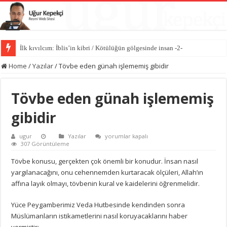
İlk kıvılcım: İblis’in kibri / Kötülüğün gölgesinde insan -2-
Kötülüğün anatomisi / Kötülüğün gölgesinde insan -1-
Home
/
Yazılar
/
Tövbe eden günah işlememiş gibidir
Tövbe eden günah işlememiş
gibidir
Tövbe
ugur
Yazılar
yorumlar kapalı
eden
307 Görüntüleme
günah
işlememiş
Tövbe konusu, gerçekten çok önemli bir konudur. İnsan nasıl
gibidir
yargılanacağını, onu cehennemden kurtaracak ölçüleri, Allah’ın
için
affına layık olmayı, tövbenin kural ve kaidelerini öğrenmelidir.
Yüce Peygamberimiz Veda Hutbesinde kendinden sonra
Müslümanların istikametlerini nasıl koruyacaklarını haber
vermiştir: