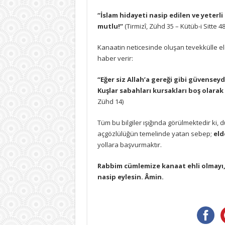
“İslam hidayeti nasip edilen ve yeter
mutlu!”
(Tirmizî, Zühd 35 – Kütüb-i Sitte 4
Kanaatin neticesinde oluşan tevekkülle eld
haber verir:
“Eğer siz Allah’a gereği gibi güvenseydi
Kuşlar sabahları kursakları boş olarak
Zühd 14)
Tüm bu bilgiler ışığında görülmektedir ki,
açgözlülüğün temelinde yatan sebep;
eld
yollara başvurmaktır.
Rabbim cümlemize kanaat ehli olmayı,
nasip eylesin. Âmin.