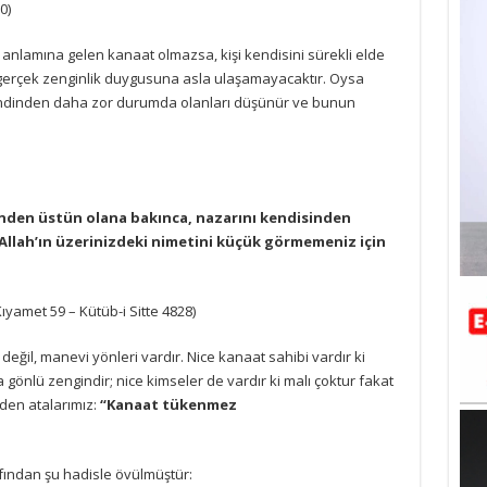
0)
ı anlamına gelen kanaat olmazsa, kişi kendisini sürekli elde
gerçek zenginlik duygusuna asla ulaşamayacaktır. Oysa
 kendinden daha zor durumda olanları düşünür ve bunun
isinden üstün olana bakınca, nazarını kendisinden
 Allah’ın üzerinizdeki nimetini küçük görmemeniz için
Kıyamet 59 – Kütüb-i Sitte 4828)
 değil, manevi yönleri vardır. Nice kanaat sahibi vardır ki
 gönlü zengindir; nice kimseler de vardır ki malı çoktur fakat
den atalarımız:
“Kanaat tükenmez
afından şu hadisle övülmüştür: