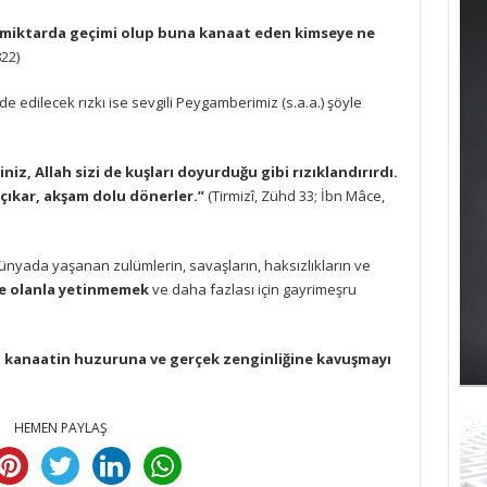
li miktarda geçimi olup buna kanaat eden kimseye ne
822)
e edilecek rızkı ise sevgili Peygamberimiz (s.a.a.) şöyle
niz, Allah sizi de kuşları doyurduğu gibi rızıklandırırdı.
 çıkar, akşam dolu dönerler.”
(Tirmizî, Zühd 33; İbn Mâce,
 dünyada yaşanan zulümlerin, savaşların, haksızlıkların ve
e olanla yetinmemek
ve daha fazlası için gayrimeşru
 kanaatin huzuruna ve gerçek zenginliğine kavuşmayı
HEMEN PAYLAŞ