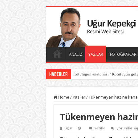
ANALİZ
YAZILAR
FOTOĞRAFLAR
Haberler
Kötülüğün anatomisi / Kötülüğün gölg
Home
/
Yazılar
/
Tükenmeyen hazine kanaa
Tükenmeyen hazin
Tükenmeye
ugur
Yazılar
yorumlar kap
hazine
kanaattir