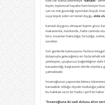
Elde var olanla yetinmeye
“kanaat”
denmi
için
biçimi, toplumsal hayatta hem bireyin hu
can ve mal güvenliği açısından büyük önem
suça teşvik eden en temel duygu,
elde o
Kanaat duygusu olmayan kişinin gözü; ba
makamında, mevkiinde, hatta canında olur
hırsı, insanları haksızlığa, hırsızlığa, zulm
sürükler.
Son günlerde kamuoyunu fazlaca meşgul 
dolayısıyla geleceğimizi en fazla tehdit ed
çeteleşme, uyuşturucu bağımlılığının dahi 
kanaatsizliği, başkasının elinde olanlara
yatmaktadır.
İnsanoğlunun yapısında bitmez tükenmez ar
kanaatkâr olduğu ölçüde mutluluğa yaklaş
bu hakikati veciz bir hadis-i şerif ile haber 
“İnsanoğluna iki vadi dolusu altın ve