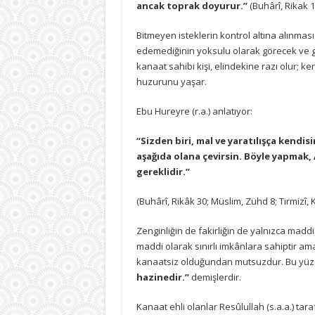
ancak toprak doyurur.”
(Buhârî, Rikak 1
Bitmeyen isteklerin kontrol altına alınmas
edemediğinin yoksulu olarak görecek ve 
kanaat sahibi kişi, elindekine razı olur;
huzurunu yaşar.
Ebu Hureyre (r.a.) anlatıyor:
“Sizden biri, mal ve yaratılışça kend
aşağıda olana çevirsin. Böyle yapmak,
gereklidir.”
(Buhârî, Rikâk 30; Müslim, Zühd 8; Tirmizî, 
Zenginliğin de fakirliğin de yalnızca maddi
maddi olarak sınırlı imkânlara sahiptir ama
kanaatsiz olduğundan mutsuzdur. Bu yüz
hazinedir.”
demişlerdir.
Kanaat ehli olanlar Resûlullah (s.a.a.) tar