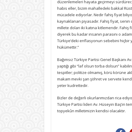
düzenlemeleri hayata geçirmeyi sürdüreceğ
habis eller, bizim mahalledeki bakkal Rü
mücadele ediyorlar. Nedir fahiş fiyat bili
kaynaklanan piyasadır. Fahiş fiyat, senin dö
millete doları iki katına kitlemendir. Fahi
diyerek bu kadar insanın parasını o adaml
Türkiye’deki enflasyonun sebebini hiçbir
hükümettir.”
Bağımsız Türkiye Partisi Genel Başkanı Av.
yaptığı gibi “laf olsun torba dolsun” kabi
tespitler; politize olmamış, körü körüne akl
makam mevki şan şöhret ve servete kendini
yeter kudrettedir.
Bizler de değerli okurlarımızdan rica ediyo
Türkiye Partisi lideri Av. Hüseyin Baş’ın t
topyekûn milletimizin kendisi olacaktır.