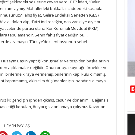
iz” şeklindeki sözlerine cevap verdi. BTP lideri, “Bakın
stem amcaymış! Mahalledeki bakkalla, caddedeki kasapla
yor musunuz? Fahiş fiyat, Gelire Endeksli Senetten (GES)
vizi, doları alıp, ‘Faizi indireceğim, nas var’ diye diye bu
ş fiyat cebinde parası olana Kur Korumalı Mevduat (KKM)
ara tapulamandır. Senin fahiş fiyat dediğin bu…
 yerde aramayın, Türkiye’deki enflasyonun sebebi
 Hüseyin Baş’ın yaptığı konuşmalar ve tespitler, başkalarının
linden açıklamalar değildir. Onun ortaya koyduğu örnekler ve
ını birilerine kiraya vermemiş, birilerinin kapı kulu olmamış,
 kaptırmamış, aklıselim düşünenler için inandırıcı olmaya
ruz ki; gençliğin içinden çıkmış, cesur ve donanımlı, Bağımsız
emas ettiği konuları, ön yargısız anlamaya çalışınız. Kazanan
HEMEN PAYLAŞ