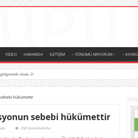
VİDEO
HAKKINDA
İLETİŞİM
– YÖNÜMÜ ARIYORUM –
– KAYBO
 gölgesinde insan -2-
sebebi hükümettir
asyonun sebebi hükümettir
alı
350 Görüntüleme