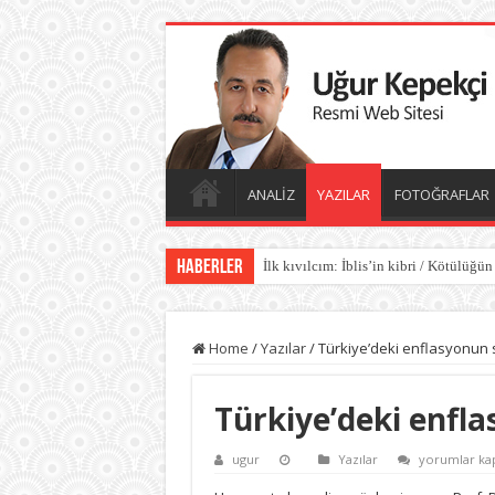
ANALİZ
YAZILAR
FOTOĞRAFLAR
Haberler
İlk kıvılcım: İblis’in kibri / Kötülüğün
Home
/
Yazılar
/
Türkiye’deki enflasyonun 
Türkiye’deki enfl
Türkiye’deki
ugur
Yazılar
yorumlar kap
enflasyonun
sebebi