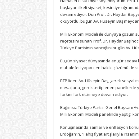
Hamaset olsun diye söylemiyorum. Prof. 
hükümettir
başlayan ilkeli siyaset, kesintiye uğramad
için
devam ediyor. Dün Prof. Dr. Haydar Baş 
okuyordu, bugün Av. Hüseyin Baş meydan
Milli Ekonomi Modeli ile dünyaya çözüm s
reçetesini sunan Prof. Dr. Haydar Baş ho
Türkiye Partisinin sancağını bugün Av. Hüs
Bugün siyaset dünyasında en gür sedayı h
muhalefeti yapan, en hakiki çözümü de sun
BTP lideri Av. Hüseyin Baş, gerek sosyal 
mesajlarla, gerek tertiplenen panellerde 
farkını fark ettirmeye devam ediyor.
Bağımsız Türkiye Partisi Genel Başkanı 
Milli Ekonomi Modeli panelinde yaptığı ko
Konuşmasında zamlar ve enflasyon konu
Erdoğan’ın, “Fahiş fiyat artışlarıyla insanı