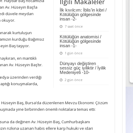
İlgili Makaleler
Dr. Haydar Baş hocamızla
an Av. Hüseyin Baş’la
İlk kıvılcım: İblis’in kibri /
yedi düvele meydan
Kötülüğün gölgesinde
insan -2-
 okuyor.
7 saat önce
unarak kurtuluşun
Kötülüğün anatomisi /
camızın kurduğu Bağımsız
Kötülüğün gölgesinde
eyin Baş taşıyor.
insan -1-
1 gün önce
aykıran, en mantıklı
Dünyayı değiştiren
an Av. Hüseyin Baş’tır.
sessiz güç iyiliktir / İyilik
Medeniyeti -10-
medya üzerinden verdiği
2 gün önce
yaptığı konuşmalarda,
Av. Hüseyin Baş, Bursa’da düzenlenen Mevzu Ekonomi: Çözüm
nuşmada yine birbirinden önemli noktalara temas etti:
suna da değinen Av. Hüseyin Baş, Cumhurbaşkanı
mızın rızkına uzanan habis ellere karşı hukuki ve idari