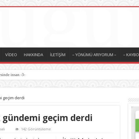
VİDEO
HAKKINDA
İLETİŞİM
– YÖNÜMÜ ARIYORUM –
– KAYBO
sinde insan -3-
i geçim derdi
k gündemi geçim derdi
alı
142 Görüntüleme