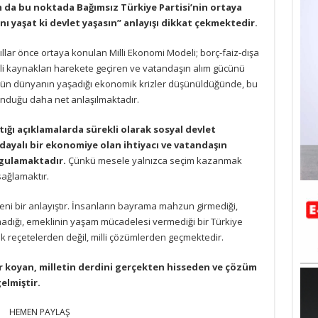
 da bu noktada Bağımsız Türkiye Partisi’nin ortaya
ı yaşat ki devlet yaşasın” anlayışı dikkat çekmektedir.
llar önce ortaya konulan Milli Ekonomi Modeli; borç-faiz-dışa
illi kaynakları harekete geçiren ve vatandaşın alım gücünü
gün dünyanın yaşadığı ekonomik krizler düşünüldüğünde, bu
unduğu daha net anlaşılmaktadır.
ığı açıklamalarda sürekli olarak sosyal devlet
dayalı bir ekonomiye olan ihtiyacı ve vatandaşın
rgulamaktadır.
Çünkü mesele yalnızca seçim kazanmak
sağlamaktır.
 yeni bir anlayıştır. İnsanların bayrama mahzun girmediği,
madığı, emeklinin yaşam mücadelesi vermediği bir Türkiye
 reçetelerden değil, milli çözümlerden geçmektedir.
 koyan, milletin derdini gerçekten hisseden ve çözüm
elmiştir.
HEMEN PAYLAŞ