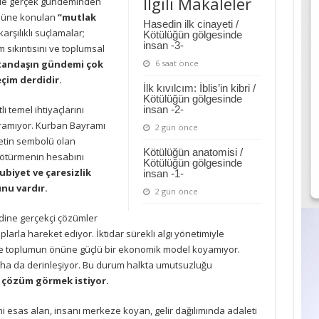
İlgili Makaleler
inde gerçek gündeminden
önüne konulan
“mutlak
Hasedin ilk cinayeti /
karşılıklı suçlamalar;
Kötülüğün gölgesinde
insan -3-
 sıkıntısını ve toplumsal
tandaşın gündemi çok
6 saat önce
çim derdidir.
İlk kıvılcım: İblis’in kibri /
Kötülüğün gölgesinde
i temel ihtiyaçlarını
insan -2-
uramıyor. Kurban Bayramı
2 gün önce
etin sembolü olan
Kötülüğün anatomisi /
götürmenin hesabını
Kötülüğün gölgesinde
biyet ve çaresizlik
insan -1-
nu vardır.
2 gün önce
rdine gerçekçi çözümler
arla hareket ediyor. İktidar sürekli algı yönetimiyle
ise toplumun önüne güçlü bir ekonomik model koyamıyor.
a da derinleşiyor. Bu durum halkta umutsuzluğu
l çözüm görmek istiyor.
mi esas alan, insanı merkeze koyan, gelir dağılımında adaleti