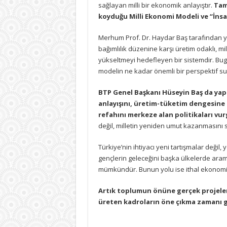
sağlayan milli bir ekonomik anlayıştır.
Tam
koyduğu Milli Ekonomi Modeli ve “İnsan
Merhum Prof. Dr. Haydar Baş tarafından yı
bağımlılık düzenine karşı üretim odaklı, m
yükseltmeyi hedefleyen bir sistemdir. Bu
modelin ne kadar önemli bir perspektif s
BTP Genel Başkanı Hüseyin Baş da yapt
anlayışını, üretim-tüketim dengesine 
refahını merkeze alan politikaları vu
değil, milletin yeniden umut kazanmasını 
Türkiye’nin ihtiyacı yeni tartışmalar değil,
gençlerin geleceğini başka ülkelerde ara
mümkündür. Bunun yolu ise ithal ekonomik
Artık toplumun önüne gerçek projeler
üreten kadroların öne çıkma zamanı g