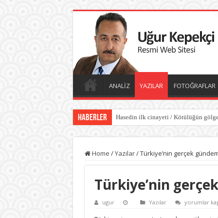
ANALİZ
YAZILAR
FOTOĞRAFLAR
Haberler
Hasedin ilk cinayeti / Kötülüğün gölge
Home
/
Yazılar
/
Türkiye’nin gerçek gündem
Türkiye’nin gerçe
Türkiye’nin
ugur
Yazılar
yorumlar kap
gerçek
gündemi