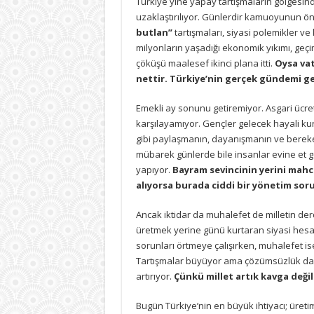
Türkiye yine yapay tartışmaların gölges
geçim
uzaklaştırılıyor. Günlerdir kamuoyunun 
derdi
için
butlan”
tartışmaları, siyasi polemikler ve 
milyonların yaşadığı ekonomik yıkımı, geçim
çöküşü maalesef ikinci plana itti.
Oysa va
nettir. Türkiye’nin gerçek gündemi ge
Emekli ay sonunu getiremiyor. Asgari ücretl
karşılayamıyor. Gençler gelecek hayali k
gibi paylaşmanın, dayanışmanın ve berek
mübarek günlerde bile insanlar evine et 
yapıyor.
Bayram sevincinin yerini mahcu
alıyorsa burada ciddi bir yönetim soru
Ancak iktidar da muhalefet de milletin de
üretmek yerine günü kurtaran siyasi hesapl
sorunları örtmeye çalışırken, muhalefet 
Tartışmalar büyüyor ama çözümsüzlük dah
artırıyor.
Çünkü millet artık kavga deği
Bugün Türkiye’nin en büyük ihtiyacı; üreti