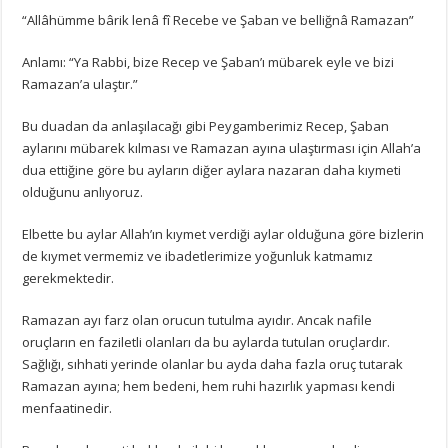
“Allâhümme bârik lenâ fî Recebe ve Şaban ve belliğnâ Ramazan”
Anlamı: “Ya Rabbi, bize Recep ve Şaban’ı mübarek eyle ve bizi
Ramazan’a ulaştır.”
Bu duadan da anlaşılacağı gibi Peygamberimiz Recep, Şaban
aylarını mübarek kılması ve Ramazan ayına ulaştırması için Allah’a
dua ettiğine göre bu ayların diğer aylara nazaran daha kıymeti
olduğunu anlıyoruz.
Elbette bu aylar Allah’ın kıymet verdiği aylar olduğuna göre bizlerin
de kıymet vermemiz ve ibadetlerimize yoğunluk katmamız
gerekmektedir.
Ramazan ayı farz olan orucun tutulma ayıdır. Ancak nafile
oruçların en faziletli olanları da bu aylarda tutulan oruçlardır.
Sağlığı, sıhhati yerinde olanlar bu ayda daha fazla oruç tutarak
Ramazan ayına; hem bedeni, hem ruhi hazırlık yapması kendi
menfaatinedir.