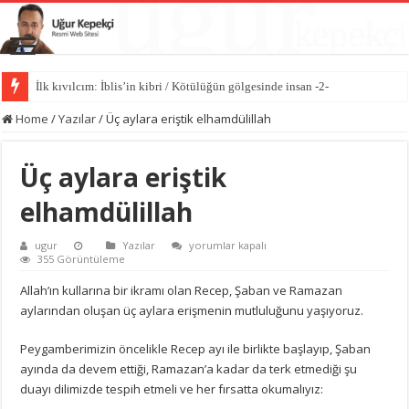
İlk kıvılcım: İblis’in kibri / Kötülüğün gölgesinde insan -2-
Kötülüğün anatomisi / Kötülüğün gölgesinde insan -1-
Home
/
Yazılar
/
Üç aylara eriştik elhamdülillah
Üç aylara eriştik
elhamdülillah
Üç
ugur
Yazılar
yorumlar kapalı
aylara
355 Görüntüleme
eriştik
elhamdülillah
Allah’ın kullarına bir ikramı olan Recep, Şaban ve Ramazan
için
aylarından oluşan üç aylara erişmenin mutluluğunu yaşıyoruz.
Peygamberimizin öncelikle Recep ayı ile birlikte başlayıp, Şaban
ayında da devem ettiği, Ramazan’a kadar da terk etmediği şu
duayı dilimizde tespih etmeli ve her fırsatta okumalıyız: