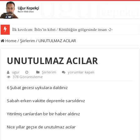
İlk kıvılcım: İblis’in kibri / Kötülüğün gölgesinde insan -2-
Kötülüğün anatomisi / Kötülüğün gölgesinde insan -1-
Home
/
Şiirlerim
/
UNUTULMAZ ACILAR
UNUTULMAZ ACILAR
UNUTULMAZ
ugur
Şiirlerim
yorumlar kapalı
ACILAR
378 Görüntüleme
için
6 Şubat gecesi uykulara daldınız
Sabah erken vakitte depremle sarsıldınız
Yitirilmiş canlardan bir bir haber aldınız
Nice yıllar geçse de unutulmaz acılar