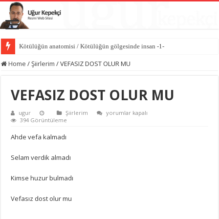
Kötülüğün anatomisi / Kötülüğün gölgesinde insan -1-
Dünyayı değiştiren sessiz güç iyiliktir / İyilik Medeniyeti -10-
Home
/
Şiirlerim
/
VEFASIZ DOST OLUR MU
VEFASIZ DOST OLUR MU
VEFASIZ
ugur
Şiirlerim
yorumlar kapalı
DOST
394 Görüntüleme
OLUR
MU
Ahde vefa kalmadı
için
Selam verdik almadı
Kimse huzur bulmadı
Vefasız dost olur mu