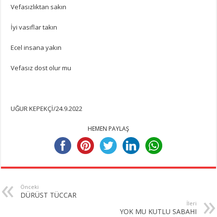
Vefasızlıktan sakın
İyi vasıflar takın
Ecel insana yakın
Vefasız dost olur mu
UĞUR KEPEKÇİ/24.9.2022
HEMEN PAYLAŞ
Önceki
DÜRÜST TÜCCAR
İleri
YOK MU KUTLU SABAHI