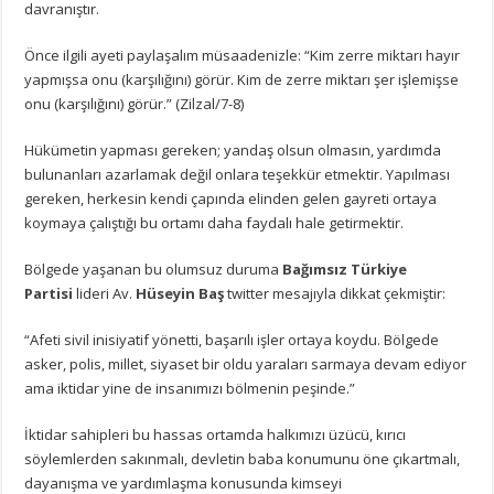
davranıştır.
Önce ilgili ayeti paylaşalım müsaadenizle: “Kim zerre miktarı hayır
yapmışsa onu (karşılığını) görür. Kim de zerre miktarı şer işlemişse
onu (karşılığını) görür.” (Zilzal/7-8)
Hükümetin yapması gereken; yandaş olsun olmasın, yardımda
bulunanları azarlamak değil onlara teşekkür etmektir. Yapılması
gereken, herkesin kendi çapında elinden gelen gayreti ortaya
koymaya çalıştığı bu ortamı daha faydalı hale getirmektir.
Bölgede yaşanan bu olumsuz duruma
Bağımsız Türkiye
Partisi
lideri Av.
Hüseyin Baş
twitter mesajıyla dikkat çekmiştir:
“Afeti sivil inisiyatif yönetti, başarılı işler ortaya koydu. Bölgede
asker, polis, millet, siyaset bir oldu yaraları sarmaya devam ediyor
ama iktidar yine de insanımızı bölmenin peşinde.”
İktidar sahipleri bu hassas ortamda halkımızı üzücü, kırıcı
söylemlerden sakınmalı, devletin baba konumunu öne çıkartmalı,
dayanışma ve yardımlaşma konusunda kimseyi