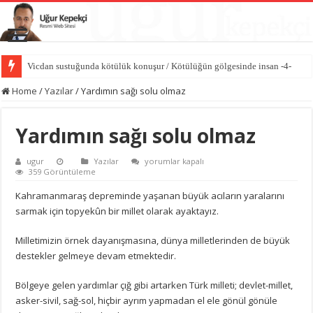
Vicdan sustuğunda kötülük konuşur / Kötülüğün gölgesinde insan -4-
Hasedin ilk cinayeti / Kötülüğün gölgesinde insan -3-
Home
/
Yazılar
/
Yardımın sağı solu olmaz
Yardımın sağı solu olmaz
Yardımın
ugur
Yazılar
yorumlar kapalı
sağı
359 Görüntüleme
solu
olmaz
Kahramanmaraş depreminde yaşanan büyük acıların yaralarını
için
sarmak için topyekûn bir millet olarak ayaktayız.
Milletimizin örnek dayanışmasına, dünya milletlerinden de büyük
destekler gelmeye devam etmektedir.
Bölgeye gelen yardımlar çığ gibi artarken Türk milleti; devlet-millet,
asker-sivil, sağ-sol, hiçbir ayrım yapmadan el ele gönül gönüle