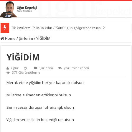
İlk kıvılcım: İblis’in kibri / Kötülüğün gölgesinde insan -2-
Home
/
Şiirlerim
/
YİĞİDİM
YİĞİDİM
YİĞİDİM
ugur
Şiirlerim
yorumlar kapalı
için
371 Görüntüleme
Merak etme yiğidim her yer karanlık dolsun
Milletine zulmeden ettiklerini bulsun
Senin cesur duruşun cihana ışık olsun
Yiğidim sen milletin beklediği umutsun