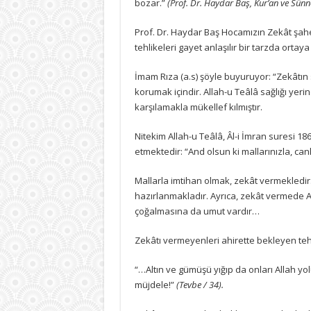
bozar.”
(Prof. Dr. Haydar Baş, Kur’an ve Sünn
Prof. Dr. Haydar Baş Hocamızın Zekât şah
tehlikeleri gayet anlaşılır bir tarzda ortay
İmam Rıza (a.s) şöyle buyuruyor: “Zekâtın s
korumak içindir. Allah-u Teâlâ sağlığı yerin
karşılamakla mükellef kılmıştır.
Nitekim Allah-u Teâlâ, Âl-i İmran suresi 
etmektedir: “And olsun ki mallarınızla, can
Mallarla imtihan olmak, zekât vermekledir.
hazırlanmakladır. Ayrıca, zekât vermede A
çoğalmasına da umut vardır…
Zekâtı vermeyenleri ahirette bekleyen tehl
“…Altın ve gümüşü yığıp da onları Allah y
müjdele!”
(Tevbe / 34).