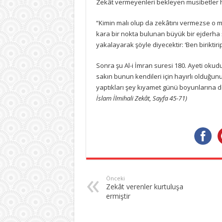
Zekât vermeyenleri bekleyen musibetler h
“Kimin malı olup da zekâtını vermezse o ma
kara bir nokta bulunan büyük bir ejderha 
yakalayarak şöyle diyecektir: ‘Ben biriktir
Sonra şu Al-i İmran suresi 180. Ayeti okudu
sakın bunun kendileri için hayırlı olduğunu
yaptıkları şey kıyamet günü boyunlarına d
İslam İlmihali Zekât, Sayfa 45-71)
Önceki
Zekât verenler kurtuluşa
ermiştir