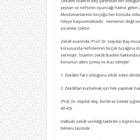
Zekâtın İslam’ın beş şartından biri olduğ
tehlikeler
şeytan ve nefsinin oyuncağı haline gelen
için
Müslümanlarının birçoğu her konuda oldu
hileye başvurmaktadır. Vermenin değil 
yoranlar çoktur.
Zekât eserinde, Prof. Dr. Haydar Baş Hoca
konusunda nefislerinin birçok tuzağına 
vermiştir. İslam’ın zekât ibadeti hakkında i
konunun altını çizmiş ve ikaz etmiştir:
1. Zekâtın farz olduğunu inkâr eden dinde
2. Zekâttan kurtulmak için hile yapmak ha
(Prof. Dr. Haydar Baş, Kur’an ve Sünnet Işığınd
40-43).
Halbuki zekât verildiği taktirde o kişinin
bilmesi lazımdır.