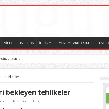
VİDEO
HAKKINDA
İLETİŞİM
– YÖNÜMÜ ARIYORUM –
– KAYBO
esinde insan -1-
 / İyilik Medeniyeti -10-
en tehlikeler
i bekleyen tehlikeler
alı
271 Görüntüleme
i