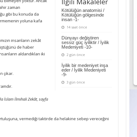
İlgili Makaleler
unu bilmeyen yoktur. Ancak
 ahir zaman
Kötülüğün anatomisi /
ğu gibi bu konuda da
Kötülüğün gölgesinde
insan -1-
vermemenin yoluna kafa
14 saat önce
Dünyayı değiştiren
mızın insanların zekât
sessiz güç iyiliktir / İyilik
düştüğünü de haber
Medeniyeti -10-
nsanların aldandıkları iki
2 gün önce
İyilik bir medeniyet inşa
eder / İyilik Medeniyeti
n çıkar.
-9-
3 gün önce
ramdır.
a İslam İlmihali Zekât, sayfa
 kurtuluşuna, vermediği taktirde da helakine sebep vereceğini