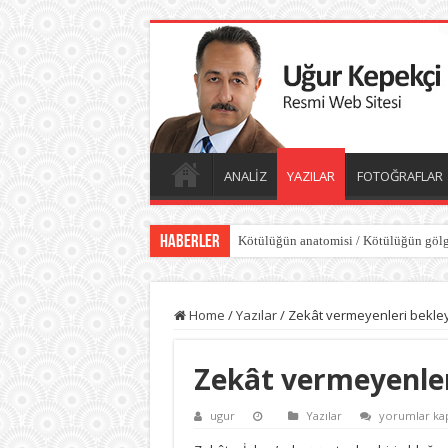
ANALİZ
YAZILAR
FOTOĞRAFLAR
Haberler
Kötülüğün anatomisi / Kötülüğün gölg
Dünyayı değiştiren sessiz güç iyiliktir
Home
/
Yazılar
/
Zekât vermeyenleri bekley
Zekât vermeyenler
Zekât
ugur
Yazılar
yorumlar kap
vermeyenler
bekleyen