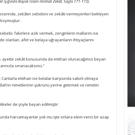
et Işığında Büyük İslam İlmihali Zekât, Sayfa 171-173).
eserinde, zekâtın sebebini ve zekâtı vermeyenleri bekleyen
a koymuştur:
ebebi; fakirlere azık vermek, zenginlerin mallarını ise
de olanları, afet ve belaya uğrayanların ihtiyaçlarını
186. ayette zekât konusunda da imtihan olunacağımızı beyan
larınızla sınanacaksınız.”
 Canlarla imtihan ise belalar karşısında sabırlı olmaya
llah’ın nimetlerinin şükrünü yerine getirmek ve nimetin
ikeler de şöyle beyan edilmiştir:
olunda harcamayanlar yok mu işte onlara elem verici bir azap