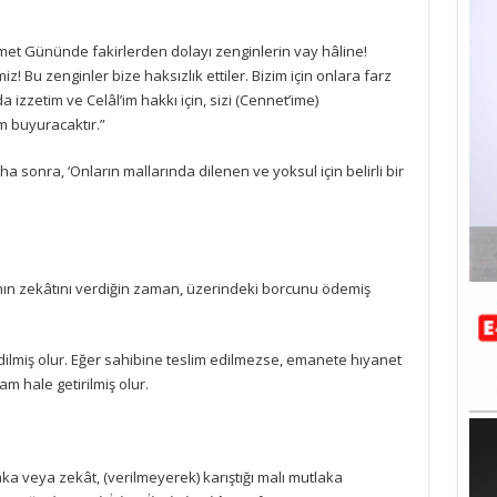
et Gününde fakirlerden dolayı zenginlerin vay hâline!
! Bu zenginler bize haksızlık ettiler. Bizim için onlara farz
a izzetim ve Celâl’im hakkı için, sizi (Cennet’ime)
m buyuracaktır.”
aha sonra, ‘Onların mallarında dilenen ve yoksul için belirli bir
ın zekâtını verdiğin zaman, üzerindeki borcunu ödemiş
dilmiş olur. Eğer sahibine teslim edilmezse, emanete hıyanet
m hale getirilmiş olur.
 veya zekât, (verilmeyerek) karıştığı malı mutlaka