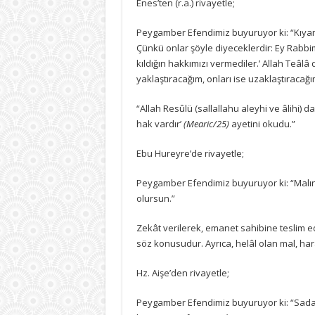
Enes’ten (r.a.) rivayetle;
Peygamber Efendimiz buyuruyor ki: “Kıyam
Çünkü onlar şöyle diyeceklerdir: Ey Rabbimiz
kıldığın hakkımızı vermediler.’ Allah Teâlâ d
yaklaştıracağım, onları ise uzaklaştıracağı
“Allah Resûlü (sallallahu aleyhi ve âlihi) d
hak vardır’
(Mearic/25)
ayetini okudu.”
Ebu Hureyre’de rivayetle;
Peygamber Efendimiz buyuruyor ki: “Malın
olursun.”
Zekât verilerek, emanet sahibine teslim e
söz konusudur. Ayrıca, helâl olan mal, hara
Hz. Aişe’den rivayetle;
Peygamber Efendimiz buyuruyor ki: “Sadaka