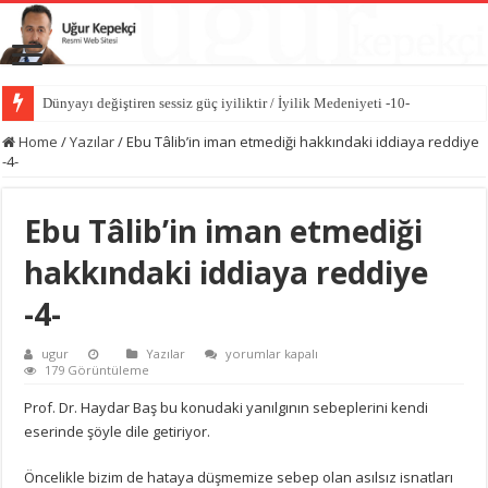
Dünyayı değiştiren sessiz güç iyiliktir / İyilik Medeniyeti -10-
İyilik bir medeniyet inşa eder / İyilik Medeniyeti -9-
Home
/
Yazılar
/
Ebu Tâlib’in iman etmediği hakkındaki iddiaya reddiye
-4-
Ebu Tâlib’in iman etmediği
hakkındaki iddiaya reddiye
-4-
Ebu
ugur
Yazılar
yorumlar kapalı
Tâlib’in
179 Görüntüleme
iman
etmediği
Prof. Dr. Haydar Baş bu konudaki yanılgının sebeplerini kendi
hakkındaki
eserinde şöyle dile getiriyor.
iddiaya
reddiye
-4-
Öncelikle bizim de hataya düşmemize sebep olan asılsız isnatları
için