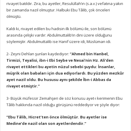
rivayet batıldır. Zira, bu ayetler, Resulüllah’ın (s.a.v.) vefatına yakın
bir zamanda nazil olmuştur. Halbuki Ebu Tâlib, çok önceleri
ölmüştü.
Kaldı ki, rivayet edilen bu hadisin ilk bölümü ile, son bölümü
arasında çelişki vardır: Abdulmuttalib’in dini üzere olduğunu
söylemiştir. Abdulmuttalib ise Hanif üzere idi, Müslüman idi.
2- Zeyni Dehlan şunları kaydediyor:
“Ahmed bin Hanbel,
Tirmizi, Teyalisi, ibn-i Ebi Seybe ve Nesai’nin Hz. Ali’den
rivayet ettikleri bu ayetin nüzul sebebi şuydu: İnsanlar,
müşrik olan babaları için dua ediyorlardı. Bu yüzden mezkûr
ayet nazil oldu. Bu hususu aynı şekilde İbn-i Abbas da
rivayet etmiştir.”
3- Büyük müfessir Zemahşeri de söz konusu ayet-i kerimenin Ebu
Tâlib hakkında nazil olduğu görüşünü reddediyor ve şöyle diyor:
“Ebu Tâlib, Hicret’ten önce ölmüştür. Bu ayetler ise
Medine’de nazil olan son ayetlerdendir.”