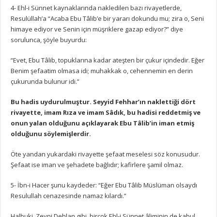
4- Ehl-i Sünnet kaynaklarında nakledilen bazı rivayetlerde,
Resulüllah’a “Acaba Ebu Tâlib’e bir yararı dokundu mu; zira o, Seni
himaye ediyor ve Senin için müşriklere gazap ediyor?” diye
sorulunca, şöyle buyurdu:
“Evet, Ebu Tâlib, topuklarına kadar ateşten bir çukur içindedir. Eğer
Benim şefaatim olmasa idi; muhakkak o, cehennemin en derin
çukurunda bulunur idi.”
Bu hadis uydurulmuştur. Seyyid Fehhar’ın naklettiği dört
rivayette, imam Rıza ve imam Sâdık, bu hadisi reddetmiş ve
onun yalan olduğunu açıklayarak Ebu Tâlib’in iman etmiş
olduğunu söylemişlerdir.
Öte yandan yukardaki rivayette şefaat meselesi söz konusudur.
Şefaat ise iman ve şehadete bağlıdır; kafirlere şamil olmaz.
5- İbn-i Hacer şunu kaydeder: “Eğer Ebu Tâlib Müslüman olsaydı
Resulullah cenazesinde namaz kılardı.”
Halbuki, Zeyni Dehlan gibi, birçok Ehl-i Sünnet âliminin de kabul