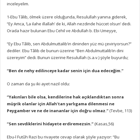
inceleyelim.
1-Ebu Tâlib, ölmek üzere olduğunda, Resulullah yanına giderek,
“Ey Amca, ‘La ilahe illallah’ de ki, Allah nezdinde hüccet olsun’ dedi.
Orada hazır bulunan Ebu Cehil ve Abdullah b. Ebi Umeyye,
“Ey Ebu Tâlib, sen Abdulmuttalib’in dininden yüz mü çeviriyorsun?”
dediler. Ebu Tâlib de bunun üzerine “Ben Abdulmuttalib’in dini
üzereyim” dedi. Bunun üzerine Resulullah (s.a.v.) şöyle buyurdu;
“Ben de nehy edilinceye kadar senin için dua edeceğim.”
O zaman da şu iki ayet nazil oldu:
“Yakınları bile olsa, kendilerine hak açıklandıktan sonra
müşrik olanlar için Allah’tan yarlıgama dilenmesi ne
Peygamber ve ne de inananlar için doğru olmaz.”
(Tevbe, 113)
“Sen sevdiklerini hidayete erdiremezsin.”
(Kasas,56)
Ebu-l Futûh Razi bu rivayete cevap olarak şöyle yazıyor: “Bu