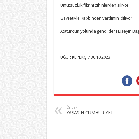
Umutsuzluk fikrini zihinlerden siliyor
Gayretiyle Rabbinden yardımını diliyor
Atatürk’ün yolunda genç lider Hüseyin Ba
UĞUR KEPEKÇİ / 30.10.2023
Önceki
YAŞASIN CUMHURİYET