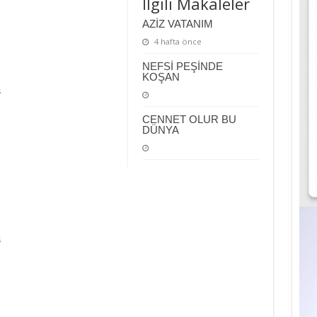
İlgili Makaleler
AZİZ VATANIM
4 hafta önce
NEFSİ PEŞİNDE
KOŞAN
ş
CENNET OLUR BU
DÜNYA
ş