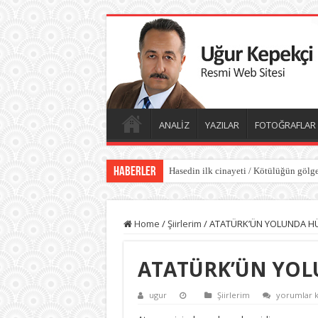
ANALİZ
YAZILAR
FOTOĞRAFLAR
Haberler
Hasedin ilk cinayeti / Kötülüğün gölge
İlk kıvılcım: İblis’in kibri / Kötülüğün
Home
/
Şiirlerim
/
ATATÜRK’ÜN YOLUNDA HÜ
ATATÜRK’ÜN YOL
ATATÜRK’
ugur
Şiirlerim
yorumlar k
YOLUNDA
HÜSEYİN