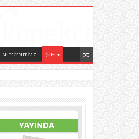
LAN DEĞERLERİMİZ –
Şiirlerim