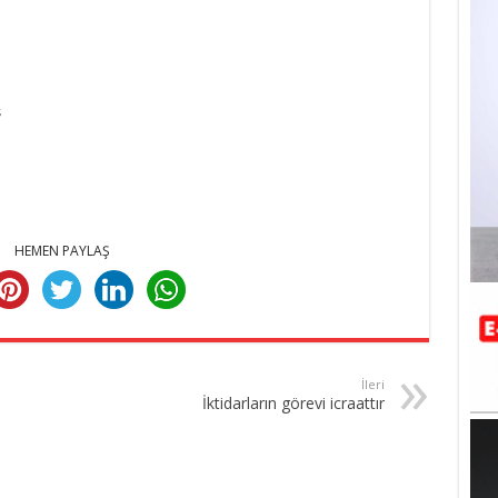
ş
HEMEN PAYLAŞ
İleri
İktidarların görevi icraattır