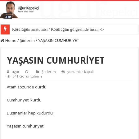
Kötülüğün anatomisi / Kötülüğün gölgesinde insan -1-
Dünyayı değiştiren sessiz güç iyiliktir / İyilik Medeniyeti -10-
Home
/
Şiirlerim
/
YAŞASIN CUMHURİYET
YAŞASIN CUMHURİYET
YAŞASIN
ugur
Şiirlerim
yorumlar kapalı
CUMHURİYET
341 Görüntüleme
için
Atam sözünde durdu
Cumhuriyeti kurdu
Düşmanlar hep kudurdu
Yaşasın cumhuriyet