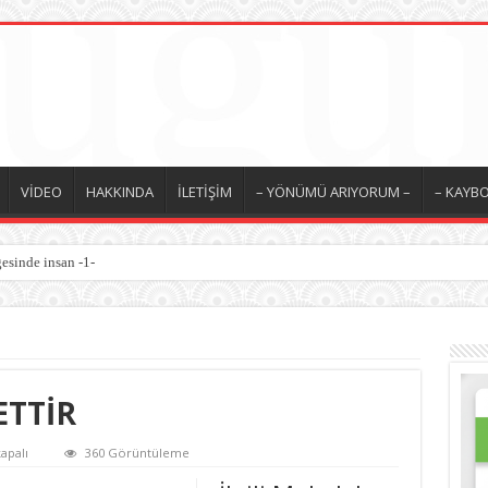
VİDEO
HAKKINDA
İLETİŞİM
– YÖNÜMÜ ARIYORUM –
– KAYBO
esinde insan -1-
 / İyilik Medeniyeti -10-
TTİR
apalı
360 Görüntüleme