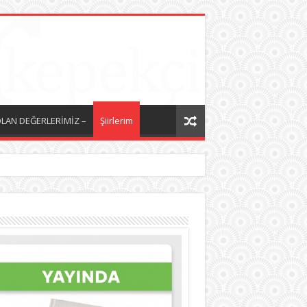
LAN DEĞERLERİMİZ –
Şiirlerim