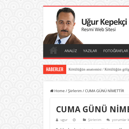
ANALİZ
YAZILAR
FOTOĞRAFLAR
Haberler
Kötülüğün anatomisi / Kötülüğün gölg
Dünyayı değiştiren sessiz güç iyiliktir
Home
/
Şiirlerim
/
CUMA GÜNÜ NİMETTİR
CUMA GÜNÜ NİME
CUMA
ugur
Şiirlerim
yorumlar k
GÜNÜ
NİMETTİR