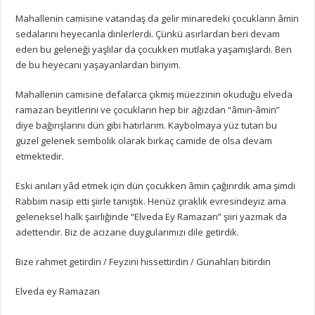
Mahallenin camisine vatandaş da gelir minaredeki çocukların âmin
sedalarını heyecanla dinlerlerdi. Çünkü asırlardan beri devam
eden bu geleneği yaşlılar da çocukken mutlaka yaşamışlardı. Ben
de bu heyecanı yaşayanlardan biriyim.
Mahallenin camisine defalarca çıkmış müezzinin okuduğu elveda
ramazan beyitlerini ve çocukların hep bir ağızdan “âmin-âmin”
diye bağırışlarını dün gibi hatırlarım. Kaybolmaya yüz tutan bu
güzel gelenek sembolik olarak birkaç camide de olsa devam
etmektedir.
Eski anıları yâd etmek için dün çocukken âmin çağırırdık ama şimdi
Rabbim nasip etti şiirle tanıştık. Henüz çıraklık evresindeyiz ama
geleneksel halk şairliğinde “Elveda Ey Ramazan” şiiri yazmak da
adettendir. Biz de acizane duygularımızı dile getirdik.
Bize rahmet getirdin / Feyzini hissettirdin / Günahları bitirdin
Elveda ey Ramazan