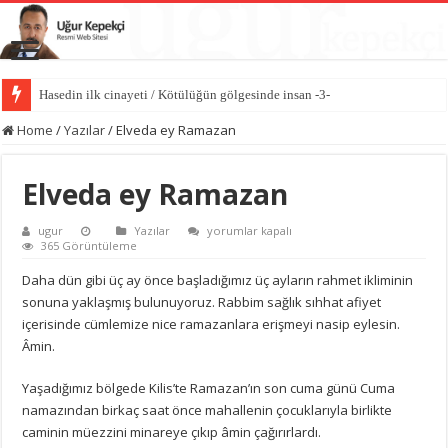
Hasedin ilk cinayeti / Kötülüğün gölgesinde insan -3-
İlk kıvılcım: İblis’in kibri / Kötülüğün gölgesinde insan -2-
Home
/
Yazılar
/
Elveda ey Ramazan
Elveda ey Ramazan
Elveda
ugur
Yazılar
yorumlar kapalı
ey
365 Görüntüleme
Ramazan
için
Daha dün gibi üç ay önce başladığımız üç ayların rahmet ikliminin
sonuna yaklaşmış bulunuyoruz. Rabbim sağlık sıhhat afiyet
içerisinde cümlemize nice ramazanlara erişmeyi nasip eylesin.
Âmin.
Yaşadığımız bölgede Kilis’te Ramazan’ın son cuma günü Cuma
namazından birkaç saat önce mahallenin çocuklarıyla birlikte
caminin müezzini minareye çıkıp âmin çağırırlardı.