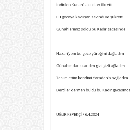
İndirilen Kur’an’ı aklı olan fikretti
Bu geceye kavuşan sevindi ve şükretti
Günahlarımız soldu bu Kadir gecesinde
Nazarî’yem bu gece yüreğimi dağladım
Günahımdan utandım gizli gizli ağladım
Teslim ettim kendimi Yaradan’a bağladım
Dertliler derman buldu bu Kadir gecesind
UĞUR KEPEKÇİ / 6.4.2024