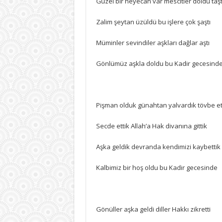
Güzel bir heyecan var mescitler doldu taşt
Zalim şeytan üzüldü bu işlere çok şaştı
Müminler sevindiler aşkları dağlar aştı
Gönlümüz aşkla doldu bu Kadir gecesind
Pişman olduk günahtan yalvardık tövbe et
Secde ettik Allah’a Hak divanına gittik
Aşka geldik devranda kendimizi kaybettik
Kalbimiz bir hoş oldu bu Kadir gecesinde
Gönüller aşka geldi diller Hakkı zikretti