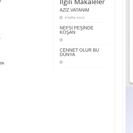
İlgili Makaleler
ı
AZİZ VATANIM
4 hafta önce
NEFSİ PEŞİNDE
KOŞAN
e
CENNET OLUR BU
DÜNYA
tik