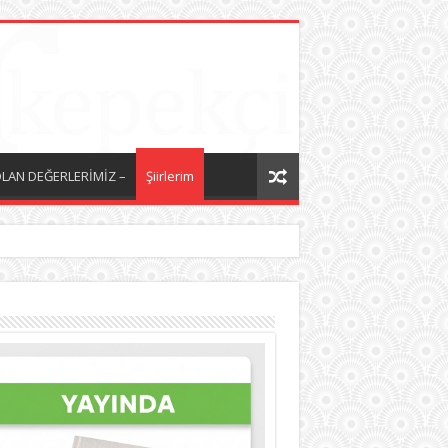
LAN DEĞERLERİMİZ –
Şiirlerim