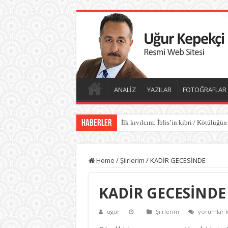
ANALİZ
YAZILAR
FOTOĞRAFLAR
Haberler
İlk kıvılcım: İblis’in kibri / Kötülüğün
Kötülüğün anatomisi / Kötülüğün gölg
Home
/
Şiirlerim
/
KADİR GECESİNDE
KADİR GECESİNDE
KADİR
ugur
Şiirlerim
yorumlar k
GECESİNDE
için