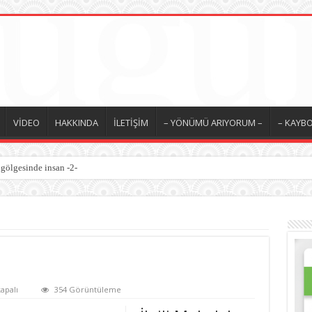
VİDEO
HAKKINDA
İLETİŞİM
– YÖNÜMÜ ARIYORUM –
– KAYBO
 gölgesinde insan -2-
esinde insan -1-
apalı
354 Görüntüleme