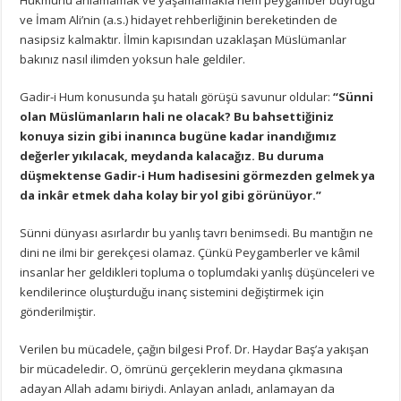
ve İmam Ali’nin (a.s.) hidayet rehberliğinin bereketinden de
nasipsiz kalmaktır. İlmin kapısından uzaklaşan Müslümanlar
bakınız nasıl ilimden yoksun hale geldiler.
Gadir-i Hum konusunda şu hatalı görüşü savunur oldular:
“Sünni
olan Müslümanların hali ne olacak?
Bu bahsettiğiniz
konuya sizin gibi inanınca bugüne kadar inandığımız
değerler yıkılacak, meydanda kalacağız. Bu duruma
düşmektense Gadir-i Hum hadisesini görmezden gelmek ya
da inkâr etmek daha kolay bir yol gibi görünüyor.”
Sünni dünyası asırlardır bu yanlış tavrı benimsedi. Bu mantığın ne
dini ne ilmi bir gerekçesi olamaz. Çünkü Peygamberler ve kâmil
insanlar her geldikleri topluma o toplumdaki yanlış düşünceleri ve
kendilerince oluşturduğu inanç sistemini değiştirmek için
gönderilmiştir.
Verilen bu mücadele, çağın bilgesi Prof. Dr. Haydar Baş’a yakışan
bir mücadeledir. O, ömrünü gerçeklerin meydana çıkmasına
adayan Allah adamı biriydi. Anlayan anladı, anlamayan da