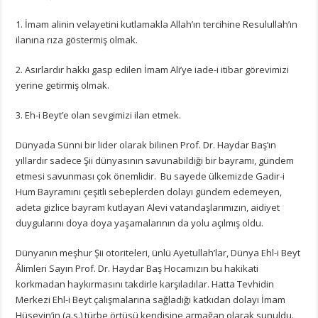
1. İmam alinin velayetini kutlamakla Allah’ın tercihine Resulullah’ın
ilanına rıza göstermiş olmak.
2. Asırlardır hakkı gasp edilen İmam Ali’ye iade-i itibar görevimizi
yerine getirmiş olmak.
3. Eh-i Beyt’e olan sevgimizi ilan etmek.
Dünyada Sünni bir lider olarak bilinen Prof. Dr. Haydar Baş’ın
yıllardır sadece Şii dünyasının savunabildiği bir bayramı, gündem
etmesi savunması çok önemlidir. Bu sayede ülkemizde Gadir-i
Hum Bayramını çeşitli sebeplerden dolayı gündem edemeyen,
adeta gizlice bayram kutlayan Alevi vatandaşlarımızın, aidiyet
duygularını doya doya yaşamalarının da yolu açılmış oldu.
Dünyanın meşhur Şii otoriteleri, ünlü Ayetullah’lar, Dünya Ehl-i Beyt
Âlimleri Sayın Prof. Dr. Haydar Baş Hocamızın bu hakikati
korkmadan haykırmasını takdirle karşıladılar. Hatta Tevhidin
Merkezi Ehl-i Beyt çalışmalarına sağladığı katkıdan dolayı İmam
Hüseyin’in (a.s.) türbe örtüsü kendisine armağan olarak sunuldu.