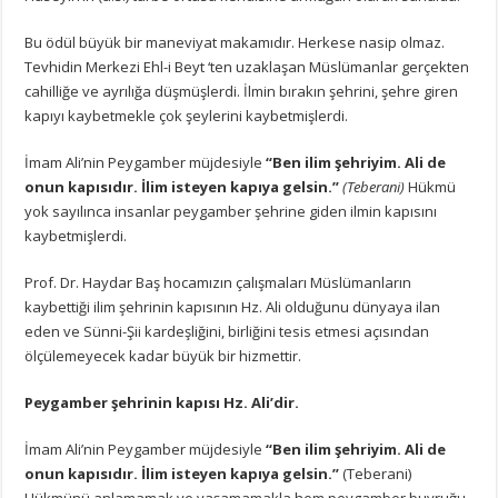
Bu ödül büyük bir maneviyat makamıdır. Herkese nasip olmaz.
Tevhidin Merkezi Ehl-i Beyt ‘ten uzaklaşan Müslümanlar gerçekten
cahilliğe ve ayrılığa düşmüşlerdi. İlmin bırakın şehrini, şehre giren
kapıyı kaybetmekle çok şeylerini kaybetmişlerdi.
İmam Ali’nin Peygamber müjdesiyle
“Ben ilim şehriyim. Ali de
onun kapısıdır. İlim isteyen kapıya gelsin.”
(Teberani)
Hükmü
yok sayılınca insanlar peygamber şehrine giden ilmin kapısını
kaybetmişlerdi.
Prof. Dr. Haydar Baş hocamızın çalışmaları Müslümanların
kaybettiği ilim şehrinin kapısının Hz. Ali olduğunu dünyaya ilan
eden ve Sünni-Şii kardeşliğini, birliğini tesis etmesi açısından
ölçülemeyecek kadar büyük bir hizmettir.
Peygamber şehrinin kapısı Hz. Ali’dir.
İmam Ali’nin Peygamber müjdesiyle
“Ben ilim şehriyim. Ali de
onun kapısıdır. İlim isteyen kapıya gelsin.”
(Teberani)
Hükmünü anlamamak ve yaşamamakla hem peygamber buyruğu