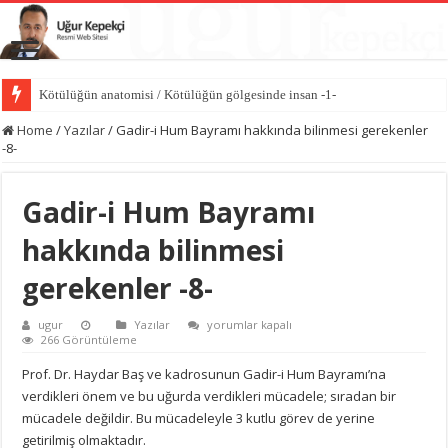
Kötülüğün anatomisi / Kötülüğün gölgesinde insan -1-
Home
/
Yazılar
/
Gadir-i Hum Bayramı hakkında bilinmesi gerekenler
-8-
Gadir-i Hum Bayramı
hakkında bilinmesi
gerekenler -8-
Gadir-
ugur
Yazılar
yorumlar kapalı
i
266 Görüntüleme
Hum
Bayramı
Prof. Dr. Haydar Baş ve kadrosunun Gadir-i Hum Bayramı’na
hakkında
verdikleri önem ve bu uğurda verdikleri mücadele; sıradan bir
bilinmesi
gerekenler
mücadele değildir. Bu mücadeleyle 3 kutlu görev de yerine
-8-
getirilmiş olmaktadır.
için