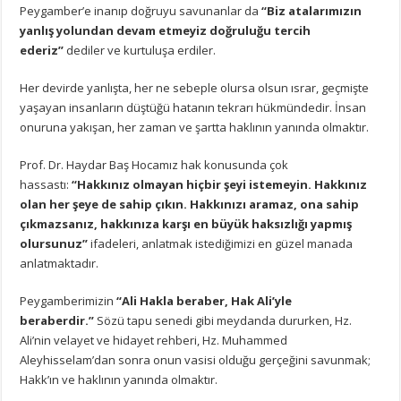
Peygamber’e inanıp doğruyu savunanlar da
“Biz atalarımızın
yanlış yolundan devam etmeyiz doğruluğu tercih
ederiz”
dediler ve kurtuluşa erdiler.
Her devirde yanlışta, her ne sebeple olursa olsun ısrar, geçmişte
yaşayan insanların düştüğü hatanın tekrarı hükmündedir. İnsan
onuruna yakışan, her zaman ve şartta haklının yanında olmaktır.
Prof. Dr. Haydar Baş Hocamız hak konusunda çok
hassastı:
“Hakkınız olmayan hiçbir şeyi istemeyin. Hakkınız
olan her şeye de sahip çıkın. Hakkınızı aramaz, ona sahip
çıkmazsanız, hakkınıza karşı en büyük haksızlığı yapmış
olursunuz”
ifadeleri, anlatmak istediğimizi en güzel manada
anlatmaktadır.
Peygamberimizin
“Ali Hakla beraber, Hak Ali’yle
beraberdir.”
Sözü tapu senedi gibi meydanda dururken, Hz.
Ali’nin velayet ve hidayet rehberi, Hz. Muhammed
Aleyhisselam’dan sonra onun vasisi olduğu gerçeğini savunmak;
Hakk’ın ve haklının yanında olmaktır.