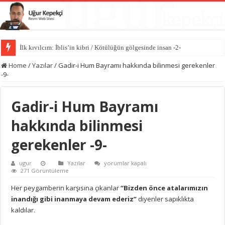
Kötülüğün anatomisi / Kötülüğün gölgesinde insan -1-
Home
/
Yazılar
/
Gadir-i Hum Bayramı hakkında bilinmesi gerekenler
-9-
Gadir-i Hum Bayramı
hakkında bilinmesi
gerekenler -9-
Gadir-
ugur
Yazılar
yorumlar kapalı
i
271 Görüntüleme
Hum
Bayramı
Her peygamberin karşısına çıkanlar
“Bizden önce atalarımızın
hakkında
inandığı gibi inanmaya devam ederiz”
diyenler sapıklıkta
bilinmesi
gerekenler
kaldılar.
-9-
için