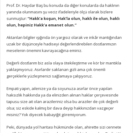
Prof. Dr. Haydar Baş bu konuda da diğer konularda da haklının
yanında olunmasını şu veciz ifadeleriyle ölçü olarak bizlere
sunmuştur:
“Hakk’a koşun, Hak’la olun, haklı ile olun, haklı
olun, hepiniz Hakk’a emanet olun.”
Aktarılan bilgiler ışığında ön yargısız olarak ve inkâr mantığından
uzak bir düşünceyle hadiseyi değerlendirebilen dostlarımızın
meselenin önemini kavrayacağına eminiz.
Değerli dostlarım biz asla olaya ötekileştirme ve kör bir mantıkla
yaklaşmıyoruz. Asırlardır saklanan gizli ama çok önemli
gerçeklerle yüzleşmenizi sağlamaya çalışıyoruz.
Empati yapın, ailenize ya da soyunuza asırlar önce yapılan
haksızlık hakkında ya da elinizden alınan haklar çerçevesinde
tapusu size ait olan arazileriniz olsa bu araziler de çok değerli
olsa; siz eskide kalmış bir dava deyip hakkınızdan vazgeçer
misiniz? Yok diyecek babayiğit göremiyorum.
Peki, dünyada yol haritası hükmünde olan, ahirette sizi cennete