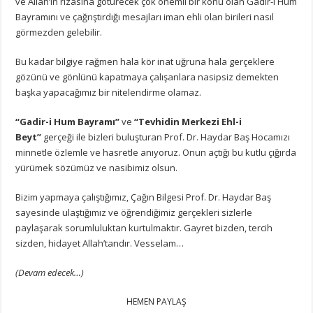
ve Allah’ın rızasına götürecek çok önemli bir konu olan Gadir-i Hum
Bayramını ve çağrıştırdığı mesajları iman ehli olan birileri nasıl
görmezden gelebilir.
Bu kadar bilgiye rağmen hala kör inat uğruna hala gerçeklere
gözünü ve gönlünü kapatmaya çalışanlara nasipsiz demekten
başka yapacağımız bir nitelendirme olamaz.
“Gadir-i Hum Bayramı”
ve
“Tevhidin Merkezi Ehl-i
Beyt”
gerçeği ile bizleri buluşturan Prof. Dr. Haydar Baş Hocamızı
minnetle özlemle ve hasretle anıyoruz. Onun açtığı bu kutlu çığırda
yürümek sözümüz ve nasibimiz olsun.
Bizim yapmaya çalıştığımız, Çağın Bilgesi Prof. Dr. Haydar Baş
sayesinde ulaştığımız ve öğrendiğimiz gerçekleri sizlerle
paylaşarak sorumluluktan kurtulmaktır. Gayret bizden, tercih
sizden, hidayet Allah’tandır. Vesselam…
(Devam edecek…)
HEMEN PAYLAŞ