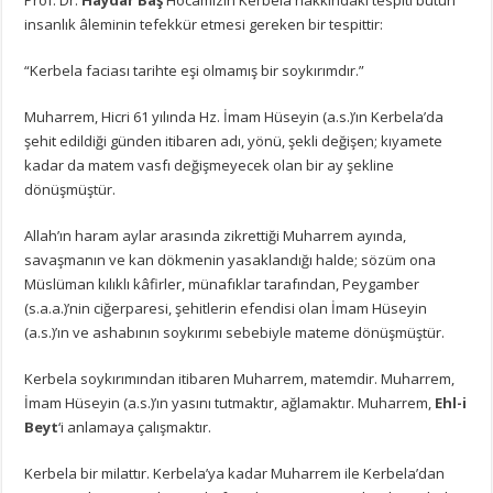
insanlık âleminin tefekkür etmesi gereken bir tespittir:
“Kerbela faciası tarihte eşi olmamış bir soykırımdır.”
Muharrem, Hicri 61 yılında Hz. İmam Hüseyin (a.s.)’ın Kerbela’da
şehit edildiği günden itibaren adı, yönü, şekli değişen; kıyamete
kadar da matem vasfı değişmeyecek olan bir ay şekline
dönüşmüştür.
Allah’ın haram aylar arasında zikrettiği Muharrem ayında,
savaşmanın ve kan dökmenin yasaklandığı halde; sözüm ona
Müslüman kılıklı kâfirler, münafıklar tarafından, Peygamber
(s.a.a.)’nin ciğerparesi, şehitlerin efendisi olan İmam Hüseyin
(a.s.)’ın ve ashabının soykırımı sebebiyle mateme dönüşmüştür.
Kerbela soykırımından itibaren Muharrem, matemdir. Muharrem,
İmam Hüseyin (a.s.)’ın yasını tutmaktır, ağlamaktır. Muharrem,
Ehl-i
Beyt
‘i anlamaya çalışmaktır.
Kerbela bir milattır. Kerbela’ya kadar Muharrem ile Kerbela’dan