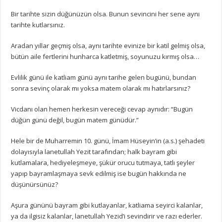
Bir tarihte sizin düğünüzün olsa. Bunun sevincini her sene aynı
tarihte kutlarsınız.
Aradan yıllar geçmiş olsa, aynı tarihte evinize bir katil gelmiş olsa,
bütün aile fertlerini hunharca katletmiş, soyunuzu kırmış olsa…
Evlilik günü ile katliam günü aynı tarihe gelen bugünü, bundan
sonra sevinç olarak mı yoksa matem olarak mı hatırlarsınız?
Vicdanı olan hemen herkesin vereceği cevap aynıdır: “Bugün
düğün günü değil, bugün matem günüdür.”
Hele bir de Muharremin 10. günü, İmam Hüseyin’in (a.s.) şehadeti
dolayısıyla lanetullah Yezit tarafından; halk bayram gibi
kutlamalara, hediyeleşmeye, şükür orucu tutmaya, tatlı şeyler
yapıp bayramlaşmaya sevk edilmiş ise bugün hakkında ne
düşünürsünüz?
Aşura gününü bayram gibi kutlayanlar, katliama seyirci kalanlar,
ya da ilgisiz kalanlar, lanetullah Yezid’i sevindirir ve razı ederler.