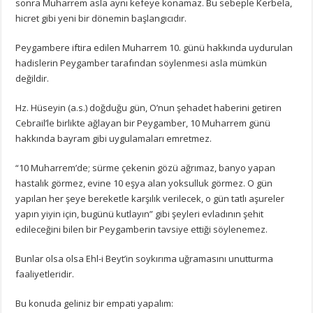
sonra Muharrem asla aynı kefeye konamaz. Bu sebeple Kerbela,
hicret gibi yeni bir dönemin başlangıcıdır.
Peygambere iftira edilen Muharrem 10. günü hakkında uydurulan
hadislerin Peygamber tarafından söylenmesi asla mümkün
değildir.
Hz. Hüseyin (a.s.) doğduğu gün, O’nun şehadet haberini getiren
Cebrail’le birlikte ağlayan bir Peygamber, 10 Muharrem günü
hakkında bayram gibi uygulamaları emretmez.
“10 Muharrem’de; sürme çekenin gözü ağrımaz, banyo yapan
hastalık görmez, evine 10 eşya alan yoksulluk görmez. O gün
yapılan her şeye bereketle karşılık verilecek, o gün tatlı aşureler
yapın yiyin için, bugünü kutlayın” gibi şeyleri evladının şehit
edileceğini bilen bir Peygamberin tavsiye ettiği söylenemez.
Bunlar olsa olsa Ehl-i Beyt’in soykırıma uğramasını unutturma
faaliyetleridir.
Bu konuda geliniz bir empati yapalım: