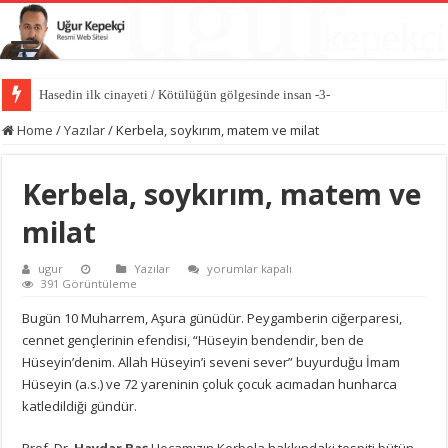
Hasedin ilk cinayeti / Kötülüğün gölgesinde insan -3-
Home
/
Yazılar
/
Kerbela, soykırım, matem ve milat
Kerbela, soykırım, matem ve
milat
Kerbela,
ugur
Yazılar
yorumlar kapalı
soykırım,
391 Görüntüleme
matem
ve
Bugün 10 Muharrem, Aşura günüdür. Peygamberin ciğerparesi,
milat
cennet gençlerinin efendisi, “Hüseyin bendendir, ben de
için
Hüseyin’denim. Allah Hüseyin’i seveni sever” buyurduğu İmam
Hüseyin (a.s.) ve 72 yareninin çoluk çocuk acımadan hunharca
katledildiği gündür.
Prof. Dr.
Haydar Baş
Hocamızın Kerbela hakkındaki tespiti bütün