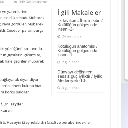
alı
349 Görüntüleme
İlgili Makaleler
 ve yarenlerine
de sınırlı kalmadı. Mübarek
İlk kıvılcım: İblis’in kibri /
ığı reva gördüler. Mübarek
Kötülüğün gölgesinde
insan -2-
ildi. Cesetler paramparça
24 saat önce
Kötülüğün anatomisi /
ki yüzüğünü, sırtlarında
Kötülüğün gölgesinde
ün giysilerini çıkarttılar,
insan -1-
ak hale getirilen mübarek
2 gün önce
Dünyayı değiştiren
sessiz güç iyiliktir / İyilik
 bağlayarak diyar diyar
Medeniyeti -10-
lah’ın lanetli kuluna biat
3 gün önce
ra korku saldılar.
f. Dr.
Haydar
ktaralım:
Ali b. Hüseyin (Zeynelâbidin (a.s.)) ve beraberindekiler