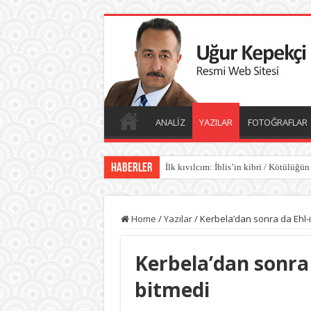
ANALİZ
YAZILAR
FOTOĞRAFLAR
Haberler
İlk kıvılcım: İblis’in kibri / Kötülüğün
Kötülüğün anatomisi / Kötülüğün gölg
Home
/
Yazılar
/
Kerbela’dan sonra da Ehl-i
Kerbela’dan sonra 
bitmedi