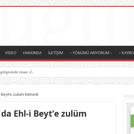
VİDEO
HAKKINDA
İLETİŞİM
– YÖNÜMÜ ARIYORUM –
– KAYBO
 gölgesinde insan -2-
esinde insan -1-
 Beyt’e zulüm bitmedi
da Ehl-i Beyt’e zulüm