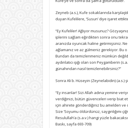
Kufe’ye ve sonra da Şam’a götürüldüler.
Zeyneb (a.s.), Kufe sokaklarında karşılaştı
duyan Kufelilere, ‘Susun’ diye işaret ettik
“Ey Kufeliler! Ağlıyor musunuz? Gözyaşınız
iplerini sağlam eğirdikten sonra onu tekr
aranızda oyuncak haline getirmişsiniz. Ne k
ağlamanız ve az gülmeniz gerekiyor. Bu o o
Bundan da temizlenmeniz mümkün değildir.
aydınlatıcı ışığı olan son Peygamberin (s.
günahından nasıl temizlenebilirsiniz?”
Sonra Ali b. Hüseyin (Zeynelabidin) (a.s.) ş
“Ey insanlar! Sizi Allah adına yemine ver
verdiğinizi, bütün güvenceleri verip biat e
için ahirete gönderdiğiniz bu amelden ve 
Size ‘Soyumu öldürdünüz, saygınlığımı çiğ
Resulullah’a (s.a.v.) hangi yüzle bakacaksı
Baskı, sayfa 693-709)