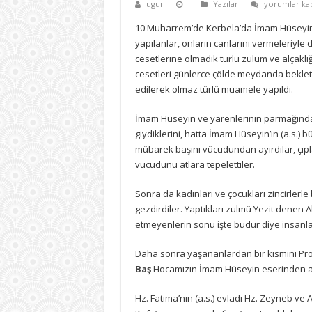
Kerbela’dan
ugur
Yazılar
yorumlar kap
sonra
da
10 Muharrem’de Kerbela’da İmam Hüseyin
Ehl-
yapılanlar, onların canlarını vermeleriyle 
i
Beyt’e
cesetlerine olmadık türlü zulüm ve alçakl
zulüm
cesetleri günlerce çölde meydanda beklet
bitmedi
için
edilerek olmaz türlü muamele yapıldı.
İmam Hüseyin ve yarenlerinin parmağında
giydiklerini, hatta İmam Hüseyin’in (a.s.) büt
mübarek başını vücudundan ayırdılar, çıpl
vücudunu atlara tepelettiler.
Sonra da kadınları ve çocukları zincirlerle
gezdirdiler. Yaptıkları zulmü Yezit denen Al
etmeyenlerin sonu işte budur diye insanla
Daha sonra yaşananlardan bir kısmını Pro
Baş
Hocamızın İmam Hüseyin eserinden a
Hz. Fatıma’nın (a.s.) evladı Hz. Zeyneb ve 