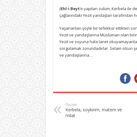
(
Ehl-i Beyt
‘e yapılan zulüm, Kerbela ile d
çağlarındaki Yezit yandaşları tarafından her
Yaşananları şöyle bir tefekkür ettikten son
Yezit ve yandaşlarına Müslüman olan birin
Yezit ve soyuna hala lanet okuyamayanlar,
sorgulamak zorundadırlar. Selam olsun şeh
ve yandaşlarına…
Önceki
Kerbela, soykırım, matem ve
milat