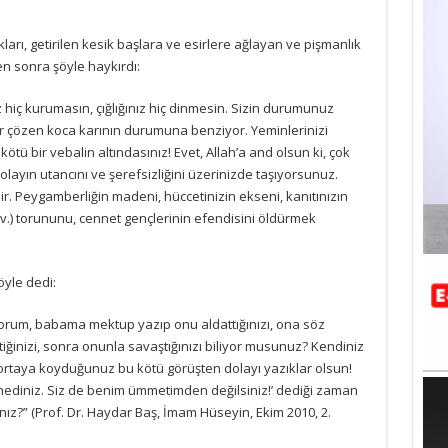
kları, getirilen kesik başlara ve esirlere ağlayan ve pişmanlık
ten sonra şöyle haykırdı:
 hiç kurumasın, çığlığınız hiç dinmesin. Sizin durumunuz
ar çözen koca karının durumuna benziyor. Yeminlerinizi
ötü bir vebalin altındasınız! Evet, Allah’a and olsun ki, çok
layın utancını ve şerefsizliğini üzerinizde taşıyorsunuz.
 Peygamberliğin madeni, hüccetinizin ekseni, kanıtınızın
a.v.) torununu, cennet gençlerinin efendisini öldürmek
öyle dedi:
iyorum, babama mektup yazıp onu aldattığınızı, ona söz
ttiğinizi, sonra onunla savaştığınızı biliyor musunuz? Kendiniz
ortaya koyduğunuz bu kötü görüşten dolayı yazıklar olsun!
nediniz. Siz de benim ümmetimden değilsiniz!’ dediği zaman
nız?” (Prof. Dr. Haydar Baş, İmam Hüseyin, Ekim 2010, 2.