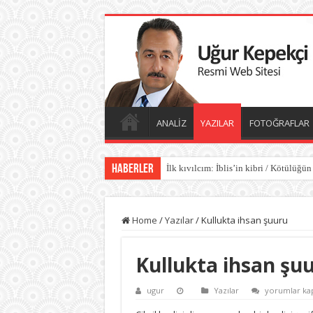
ANALİZ
YAZILAR
FOTOĞRAFLAR
Haberler
İlk kıvılcım: İblis’in kibri / Kötülüğün
Kötülüğün anatomisi / Kötülüğün gölg
Home
/
Yazılar
/
Kullukta ihsan şuuru
Kullukta ihsan şu
Kullukta
ugur
Yazılar
yorumlar kap
ihsan
şuuru