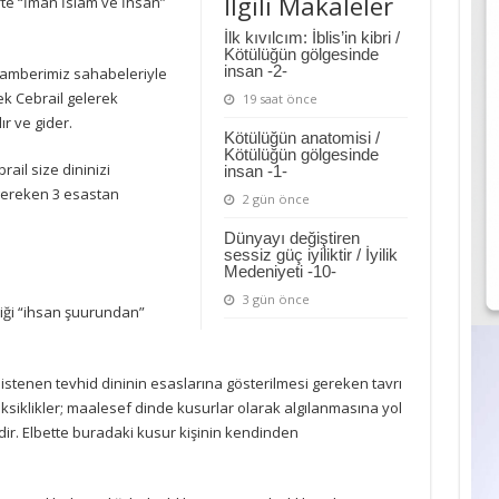
İlgili Makaleler
ifte “İman İslam ve İhsan”
İlk kıvılcım: İblis’in kibri /
Kötülüğün gölgesinde
insan -2-
gamberimiz sahabeleriyle
lek Cebrail gelerek
19 saat önce
r ve gider.
Kötülüğün anatomisi /
Kötülüğün gölgesinde
il size dininizi
insan -1-
gereken 3 esastan
2 gün önce
Dünyayı değiştiren
sessiz güç iyiliktir / İyilik
Medeniyeti -10-
3 gün önce
iği “ihsan şuurundan”
stenen tevhid dininin esaslarına gösterilmesi gereken tavrı
iklikler; maalesef dinde kusurlar olarak algılanmasına yol
ir. Elbette buradaki kusur kişinin kendinden