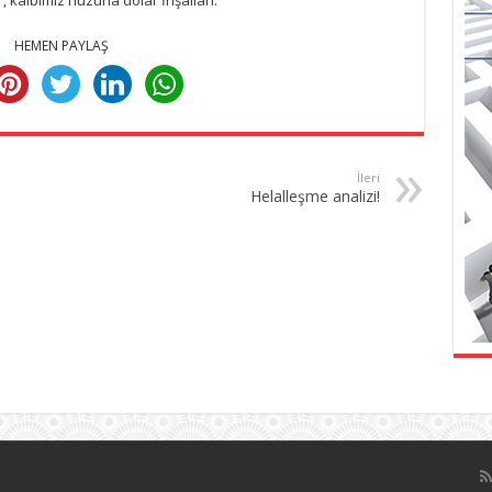
 kalbimiz huzurla dolar İnşallah.
HEMEN PAYLAŞ
İleri
Helalleşme analizi!