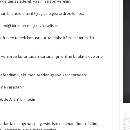
a da temas ederek yazımıza son verelim:
 bilenine olan ihtiyaç asla göz ardı edilemez.
ediği bir iman ediştir, yükseliştir.
un en temek konusudur. Mutlaka kâmil bir mürşidin
 vehim ve kuruntudan kurtarıp işin ehline bırakmak ve ona
m efendim: “Çekilirsen aradan geriye kalır Yaradan”
n ne Yaradan!”
 de Allah’ı bilmektir.
radan’la olmayı nasip eylesin. İşte o zaman “İman, İslâm,