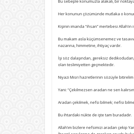
Bu sebeple konumuzla alakalı, bir noktay
Her konunun çözümünde mutlaka o konunun
Kişinin imanda “ihsan” mertebesi Allah’ın ist
Bu makam asla küçümsenemez ve tasavvuf
nazarına, himmetine, ihtiyaç vardır.
İşi söz dalaşından, gereksiz dedikodudan,
olan teslimiyetten geçmektedir.
Niyazi Mısri hazretlerinin sözüyle bitireli
Yani: “Çekilmezsen aradan ne sen kalırsı
Aradan çekilmek, nefsi bilmek; nefisi bilmek
Bu ihtardaki nükte de işte tam buradadır.
Allah’ım bizlere nefsimizi aradan çekip Ya