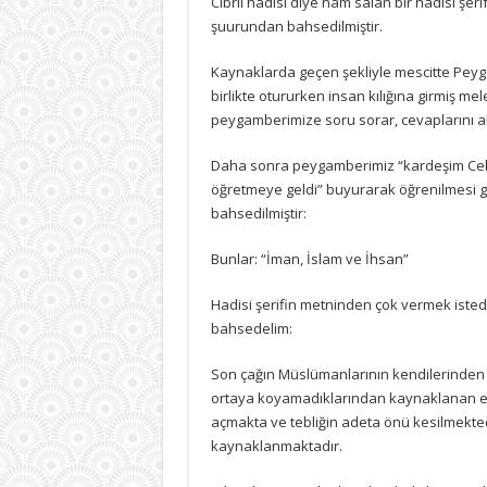
Cibril hadisi diye nam salan bir hadisi şer
için
şuurundan bahsedilmiştir.
Kaynaklarda geçen şekliyle mescitte Pey
birlikte otururken insan kılığına girmiş me
peygamberimize soru sorar, cevaplarını alı
Daha sonra peygamberimiz “kardeşim Cebra
öğretmeye geldi” buyurarak öğrenilmesi 
bahsedilmiştir:
Bunlar: “İman, İslam ve İhsan”
Hadisi şerifin metninden çok vermek isted
bahsedelim:
Son çağın Müslümanlarının kendilerinden i
ortaya koyamadıklarından kaynaklanan eks
açmakta ve tebliğin adeta önü kesilmekted
kaynaklanmaktadır.