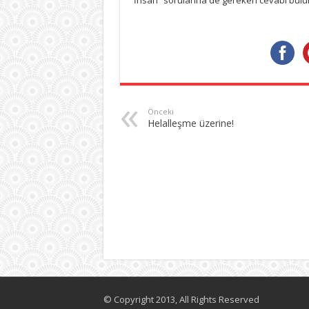
İhsan” sorularına de gereken cevabı bulur,
Önceki
Helalleşme üzerine!
© Copyright 2013, All Rights Reserved