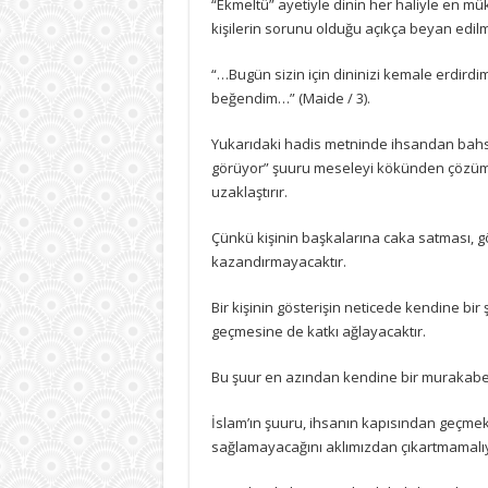
“Ekmeltü” ayetiyle dinin her haliyle en mü
kişilerin sorunu olduğu açıkça beyan edilm
“…Bugün sizin için dininizi kemale erdirdim
beğendim…” (Maide / 3).
Yukarıdaki hadis metninde ihsandan bah
görüyor” şuuru meseleyi kökünden çözüme 
uzaklaştırır.
Çünkü kişinin başkalarına caka satması, gö
kazandırmayacaktır.
Bir kişinin gösterişin neticede kendine b
geçmesine de katkı ağlayacaktır.
Bu şuur en azından kendine bir murakabe 
İslam’ın şuuru, ihsanın kapısından geçmekl
sağlamayacağını aklımızdan çıkartmamalıy