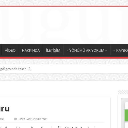
VİDEO
HAKKINDA
İLETİŞİM
– YÖNÜMÜ ARIYORUM –
– KAYBO
 gölgesinde insan -2-
esinde insan -1-
uru
alı
499 Görüntüleme