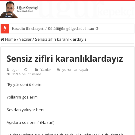
Hasedin ilk cinayeti / Kötülüğün gölgesinde insan -3-
İlk kıvılcım: İblis’in kibri / Kötülüğün gölgesinde insan -2-
Home
/
Yazılar
/
Sensiz zifiri karanlıklardayız
Sensiz zifiri karanlıklardayız
Sensiz
ugur
Yazılar
yorumlar kapalı
zifiri
359 Görüntüleme
karanlıklardayız
için
“Ey yâr seni özlerim
Yollarını gözlerim
Sevdan yakıyor beni
Aşıklara sözlerim” (Nazarî)
Hakka vuslatınızın 4. Yılını doldurduk. Dile kolay 4 yıl oldu demek.