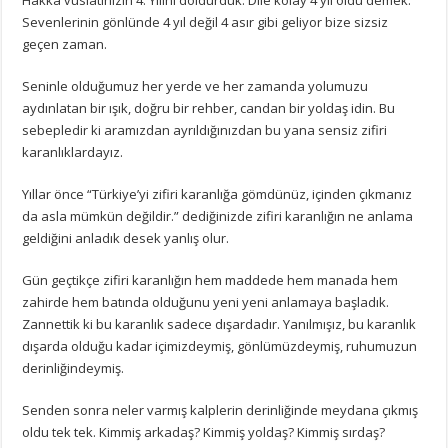
Sevenlerinin gönlünde 4 yıl değil 4 asır gibi geliyor bize sizsiz
geçen zaman.
Seninle olduğumuz her yerde ve her zamanda yolumuzu
aydınlatan bir ışık, doğru bir rehber, candan bir yoldaş idin. Bu
sebepledir ki aramızdan ayrıldığınızdan bu yana sensiz zifiri
karanlıklardayız.
Yıllar önce “Türkiye’yi zifiri karanlığa gömdünüz, içinden çıkmanız
da asla mümkün değildir.” dediğinizde zifiri karanlığın ne anlama
geldiğini anladık desek yanlış olur.
Gün geçtikçe zifiri karanlığın hem maddede hem manada hem
zahirde hem batında olduğunu yeni yeni anlamaya başladık.
Zannettik ki bu karanlık sadece dışardadır. Yanılmışız, bu karanlık
dışarda olduğu kadar içimizdeymiş, gönlümüzdeymiş, ruhumuzun
derinliğindeymiş.
Senden sonra neler varmış kalplerin derinliğinde meydana çıkmış
oldu tek tek. Kimmiş arkadaş? Kimmiş yoldaş? Kimmiş sırdaş?