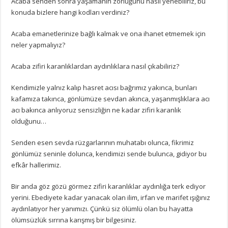
Acaba senden sonra yaşamanın zorluğunu nasıl yenebiliriz, bu
konuda bizlere hangi kodları verdiniz?
Acaba emanetlerinize bağlı kalmak ve ona ihanet etmemek için
neler yapmalıyız?
Acaba zifiri karanlıklardan aydınlıklara nasıl çıkabiliriz?
Kendimizle yalnız kalıp hasret acısı bağrımız yakınca, bunları
kafamıza takınca, gönlümüze sevdan akınca, yaşanmışlıklara acı
acı bakınca anlıyoruz sensizliğin ne kadar zifiri karanlık
olduğunu…
Senden esen sevda rüzgarlarının muhatabı olunca, fikrimiz
gönlümüz seninle dolunca, kendimizi sende bulunca, gidiyor bu
efkâr hallerimiz.
Bir anda göz gözü görmez zifiri karanlıklar aydınlığa terk ediyor
yerini. Ebediyete kadar yanacak olan ilim, irfan ve marifet ışığınız
aydınlatıyor her yanımızı. Çünkü siz ölümlü olan bu hayatta
ölümsüzlük sırrına karışmış bir bilgesiniz.